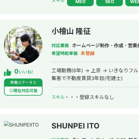
スキル
MEO
SEO
WE
を主に担当。 MEO対策では累計4,500店舗以上
式会社プロモスト 辞任 2021年1月 
小檜山 隆征
ホームページ制作・作成・営業
対応業務
未登録
希望時給単価
工場勤務(6年) → 上京 → いきなりフルコ
0
いいね!
集客で不動産賃貸3年目(宅建士)
稼働ステータス
◎現在対応可能
・・・
登録スキルなし
スキル
SHUNPEI ITO