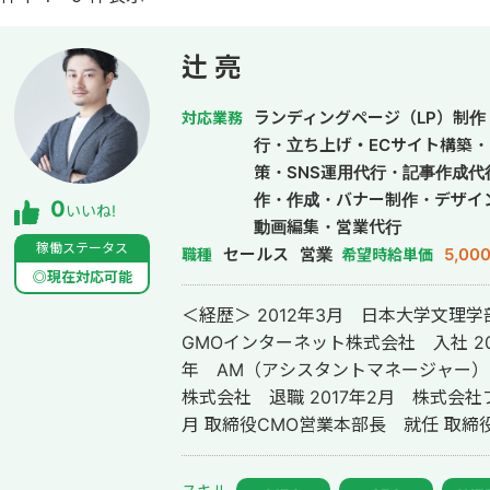
辻 亮
ランディングページ（LP）制作・
対応業務
行・立ち上げ・ECサイト構築・
策・SNS運用代行・記事作成
作・作成・バナー制作・デザイ
0
いいね!
動画編集・営業代行
稼働ステータス
セールス
営業
5,00
職種
希望時給単価
◎現在対応可能
＜経歴＞ 2012年3月 日本大学文理学
GMOインターネット株式会社 入社 20
年 AM（アシスタントマネージャー） 就
株式会社 退職 2017年2月 株式会社
月 取締役CMO営業本部長 就任 取締役CMO営業本部本部長として、SEM事
業、特にSEO、MEO領域において、
ト全体を統括。 検索プラットフォー