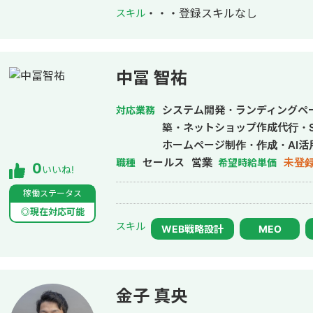
・・・
登録スキルなし
スキル
中冨 智祐
システム開発・ランディングペー
対応業務
築・ネットショップ作成代行・S
ホームページ制作・作成・AI活
セールス
営業
未登
職種
希望時給単価
0
いいね!
稼働ステータス
◎現在対応可能
スキル
WEB戦略設計
MEO
金子 真央