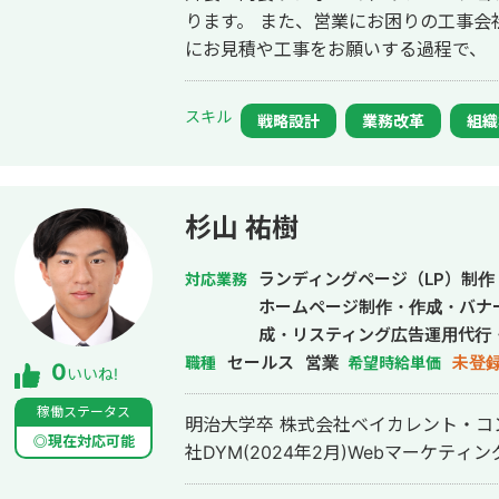
ります。 また、営業にお困りの工事会社、 建築系事業者の皆様に対し、 実際
にお見積や工事をお願いする過程で、 ・営業チームの組織構築 ・人材教育、新
入社員教育 ・営業代行、プレゼン代行
顧客へのアフターフォロー ・営業事務の一括受託 などのお
スキル
戦略設計
業務改革
組織
ただいております。 【経歴】 高専卒業後、建設会社、防水工事会社、 大規模
修繕工事会社、マンション管理会社 
立。 【強み】 新築、土木、修繕、改修、不動産管理、 設計、コンサルティン
グの各職種を 17年間で経験しました。 発注者、コンサル、元請、下請、職
杉山 祐樹
人、 すべての業務経験があることが強みです。 経験上、プロ
像・予算感を 把握できるため、クライ
ランディングページ（LP）制作
対応業務
る立場でお仕事させて いただくこともございます。 また
ホームページ制作・作成・バナ
た上で 予算化する営業手法を基本とし
成・リスティング広告運用代行
ったことは ございません。 【主な受発注実績（一部）】 ・物流倉庫屋上及び
セールス
営業
未登
職種
希望時給単価
0
いいね!
外壁改修工事 （神奈川県横浜市） 屋上：
ンション屋根全面改修工事 （神奈川
稼働ステータス
明治大学卒 株式会社ベイカレント・コン
総工費：1億2,500万円 ・マンション大規模修繕工事 （東京都町田市） 11
◎現在対応可能
社DYM(2024年2月)Webマーケティ
階建、RC造、56戸 総工費：6,450万円 ・フォーラム型マンション 
繕コンサルティング （神奈川県横浜市