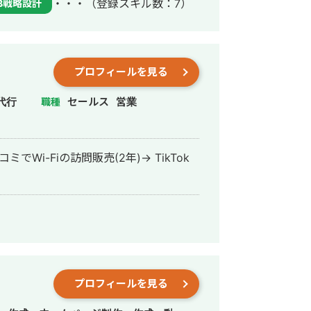
・・・
（登録スキル数：7）
B戦略設計
の対策を監修。 2021年1月 株
株式会社MainC（メインク） 設立
プロフィールを見る
代行
セールス
営業
職種
ミでWi-Fiの訪問販売(2年)→ TikTok
プロフィールを見る