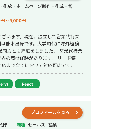
作・作成・ホームページ制作・作成・営
0円～5,000円
ございます。現在、独立して営業代行業
州は熊本出身です。大学時代に海外経験
業両方とも経験をしました。 営業代行業
商材経験があります。 リード獲
応まで全てにおいて対応可能です。 オ
で、展示会の運営などの代行も引き受け
ます。
uery)
React
プロフィールを見る
代行
セールス
営業
職種