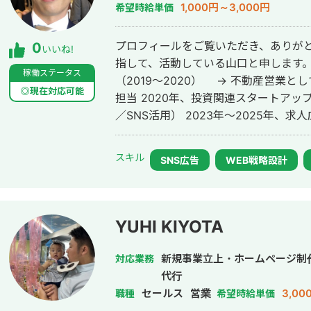
1,000円～3,000円
希望時給単価
プロフィールをご覧いただき、ありがと
0
いいね!
指して、活動している山口と申します。 新卒で大手ハウスメーカーに入
稼働ステータス
（2019〜2020） → 不動産営業
◎現在対応可能
担当 2020年、投資関連スタートア
／SNS活用） 2023年〜2025年、
へ → 営業とディレクションを兼任し
トの企画〜ディレクションまで幅広く対
スキル
SNS広告
WEB戦略設計
告の案件の運用も行なっていた。 現在
業を行なっています。 また副業では、toC向け商材の営業代行、 Meta広告に
特化した広告運用支援を行なっています
リエイティブ提案まで一貫して対応しています。 稼働時間：
YUHI KIYOTA
降〜 土日祝：柔軟に対応可
新規事業立上・ホームページ制
対応業務
代行
セールス
営業
3,00
職種
希望時給単価