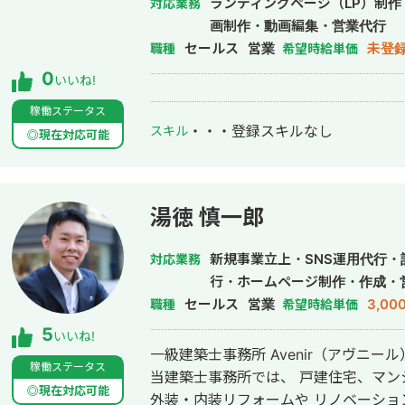
ランディングページ（LP）制
対応業務
画制作・動画編集・営業代行
セールス
営業
未登
職種
希望時給単価
0
いいね!
稼働ステータス
・・・
登録スキルなし
スキル
◎現在対応可能
湯徳 慎一郎
新規事業立上・SNS運用代行
対応業務
行・ホームページ制作・作成・
セールス
営業
3,00
職種
希望時給単価
5
いいね!
一級建築士事務所 Avenir（アヴニ
稼働ステータス
当建築士事務所では、 戸建住宅、マンション、ビル、 店舗、倉庫等を中心に
◎現在対応可能
外装・内装リフォームや リノベーショ