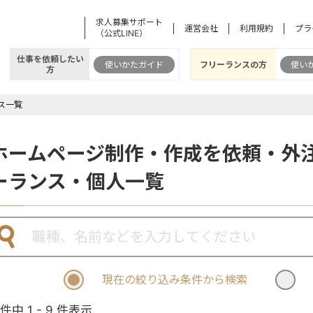
求人募集サポート
運営会社
利用規約
プラ
（公式LINE）
仕事を依頼したい
使いかたガイド
フリーランスの方
使い
方
ス一覧
ホームページ制作・作成を依頼・外
ーランス・個人一覧
現在の絞り込み条件から検索
 件中 1 - 9 件表示