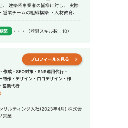
 ・プレゼン資料及び見積書作成代行 ・
手伝いをさせてい
・・・
（登録スキル数：10）
構築
（建築コンサルティング部門）を経て独
プロフィールを見る
ジェクトの全体
アントに代わって、 発注権限を行使でき
・作成・SEO対策・SNS運用代行・
、原価・工数を把握し
ー制作・デザイン・ロゴデザイン・作
ているため 受発注した案件が赤字にな
・営業代行
録
980万円、外壁：2,990万円 ・マ
県横浜市） ５階建、RC造、114戸
サルティング入社(2023年4月) 株式会
ング営業
年間修
） 11階建、RC造、276戸