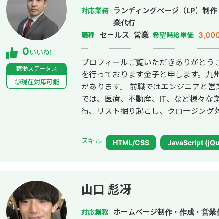
ランディングページ（LP）制
対応業務
業代行
セールス
営業
3,00
職種
希望時給単価
0
いいね!
プロフィールご覧いただきありがとう
稼働ステータス
を行っております金子と申します。九
◎現在対応可能
があります。 前職ではエンジニアと営
では、医療、不動産、IT、など様々な業界の
得、リスト掘り起こし、クロージング対
フラインの対応も地域によっては可能
ております。 よろしくお願いいたし
スキル
HTML/CSS
JavaScript (jQ
山口 彪冴
ホームページ制作・作成・営業
対応業務