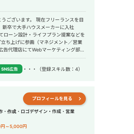
うございます。 現在フリーランスを目
社
としてローン設計・ライフプラン提案などを
ップ立ち上げに参画（マネジメント／営業
求人広告代理店にてWebマーケティング部門
ており、営業しつつ企業HPや採用サイ
応ができます。 また営業の傍らMeta広
・・・
（登録スキル数：4）
SNS広告
、Webプラットフォーム企業にて法人営
。 広告運用では、配信設計・運用・ク
 平日：１９時以
プロフィールを見る
作・作成・ロゴデザイン・作成・営業
0円～5,000円