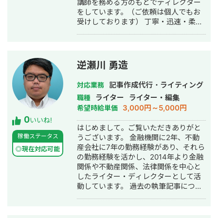
講師を務める方のもとでディレクター
をしています。（ご依頼は個人でもお
受けしております） 丁寧・迅速・柔軟
な対応と報連相を心掛けています。 よ
ろしくお願いいたします！ ■経歴 4年
制大学卒。学生時代に独学でブログ運
営をした経験を活かし、大手メディア
逆瀬川 勇造
のライターとして1年間執筆。プログラ
ミングスクールジャンルで、大手企業
記事作成代行・ライティング
対応業務
が運営するスクールや事業責任者への
ライター
ライター・編集
職種
アポイントから取材、執筆までも担
3,000円～5,000円
希望時給単価
当。 インフルエンサー様のWebメディ
0
アで執筆、3ヶ月間で2倍以上のPVアッ
いいね!
はじめまして。ご覧いただきありがと
プを実現。 埼玉県川口市出身 東京国際
稼働ステータス
うございます。 金融機関に2年、不動
大学 経済学科卒 現フリーランスWebラ
産会社に7年の勤務経験があり、それら
イター、ディレクター ■実績 ・Webメ
◎現在対応可能
の勤務経験を活かし、2014年より金融
ディア執筆2年間で400記事以上 ・
関係や不動産関係、法律関係を中心と
YouTube台本制作10本 ・Webメディア
したライター・ディレクターとして活
の月間PV数約3万 コンテンツ制作ディ
動しています。 過去の執筆記事につい
レクションも可能ですので、お気軽に
ては、以下のブログに掲載しておりま
ご連絡ください！
す。 https://pdpfp.blog.fc2.com/ 2018
年法人化(合同会社7pockets)