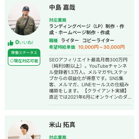
https://7pockets.jp.net/ 多数のメディ
中島 嘉哉
ア様での執筆経験があり、専門家とし
ての監修にもお役立ていただけます。
対応業務
また、Photoshopやillustratorを使った
ランディングページ（LP）制作・作
デザイン、図解作成も承っています(基
成・ホームページ制作・作成
本、別料金とさせていただけますと幸
ライター
コピーライター
職種
0
いです) サンプル等提示することも可能
いいね!
10,000円～30,000円
希望時給単価
ですので、お声がけいただけたらと思
稼働ステータス
います。 よろしくお願い致します。
SEOアフィリエイト最高月商300万円
◎現在対応可能
（純利9割以上）。YouTubeチャンネ
ル登録者1.3万人。メルマガやLステッ
プからの収益化が得意です。SNS集
客、メルマガ、LINEセールスの仕組み
構築をします。 【クライアント実績】
直近では2021年6月にオンラインのダ
イエットサポートの販売を依頼され、
30万円の自社商品を100人以上に10日
で販売。クライアント様の月商4,000万
円達成（純利9割以上）。 インフルエ
米山 拓真
ンサーでマネタイズにお困りの方、自
社商品の売り方に悩んでいる方はお気
対応業務