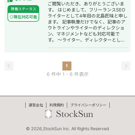
ご閲覧いただき、ありがとうございま
トのオウンドメディア運用： 初代編集
稼働ステータス
す。 はじめまして、フリーランスSEO
長としてメディアの戦略設計をコンバ
ライターとして4年目の北島匠味と申し
ージョンポイントの設計から逆算して
◎現在対応可能
ます。 記事執筆だけでなく、記事のア
行う。キーワード戦略設計から記事作
ウトラインやライターのディレクショ
成も行い、350記事中172記事を10位以
ン、マネジメントなども対応可能で
内にランクインさせる。BtoB向けのメ
す。 〜ライター、ディレクターとして
ディアながら月間2万ページビュー
の実績〜 ・ライターとして、検索ボリ
（PV）を獲得。 ・ローカルSEO対応：
ューム40,000程度のKW（ジャンルが
コワーキングスペースの集客施策とし
教育）で上位表示 ・ディレクターとし
て、学生をターゲットにした戦略設計
て、採用関係のジャンルで上位表示1,2
と記事作成を行う。狙い通り上位表示
1
位量産 ・マーケティングが無知の製造
を獲得し、コワーキングスペースは学
6 件中 1 - 6 件表示
会社にて、アサイン後、半年間でオウ
生でいっぱいに。 ・ヒアリングを元に
ンドメディアの集客が2倍 納期の厳守
した記事制作： 担当者にヒアリングを
はもちろんレギュレーションに沿った
行いオリジナリティを担保し記事制
記事を納品させていただきます。 ま
作。先方希望のキーワードで上位表示
た、対応ジャンルはtoCだけでなくtoC
を長期間維持し、複数のお問い合わせ
運営会社
利用規約
プライバシーポリシー
でも問題ありません。 詳細はメッセー
に繋がる。 ・家電リサイクルショップ
ジをいただければ、迅速に返信致しま
のSEO： 季節性のあるキーワードで上
す。
位表示するために大規模なリライトを
行いコンテンツのリンク構造を最適
© 2026,StockSun Inc. All Rights Reserved
化。月間検索数6万回のキーワードでの