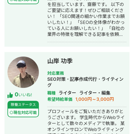
を担当しています、齋藤です。 以下の
ご要望に応えます！ぜひご相談くださ
い！ 「SEO関連の細かい作業までお願
いしたい！」 「SEOの全体像がわかっ
ている人にお願いしたい！」 「自社の
業界の特徴を理解できる記事を依頼し
たい！」 ・単純な業務だけではなく、
マニュアル整備や業務巻取りまでおこ
ないます！スプシの整理なども！ ・
SEOを全般的に対応可能で、内部・外
山岸 功季
部・コンテンツ・E-E-A-Tに関する提
案も可能です！ ・業界を入念に調べた
対応業務
うえで、AIやキュレーションでは作成
SEO対策・記事作成代行・ライティン
できない記事を納品します！ ■実績
グ
#SEO ・200記事以上作成 ・検索順位
ライター
ライター・編集
職種
0
10位以内多数 ・「SEOラウンジプロ」
いいね!
1,000円～3,000円
希望時給単価
卒業生 ■ これまでの記事制作の主な経
稼働ステータス
験業界 ・SaaS ・人材 ・コンサル ・
プロフィールをご覧いただきありがと
Webマーケ（YouTube・SNS・MEOな
◎現在対応可能
うございます。 学生時代からWebライ
ど） ・不動産 ・害虫駆除 ・家事 担当
ターとして数々のメディアで執筆。 某
業務・得意業務 ■得意業務 ・マニュア
オンラインサロンでWebライティング
ル作成 ・業務まきとり