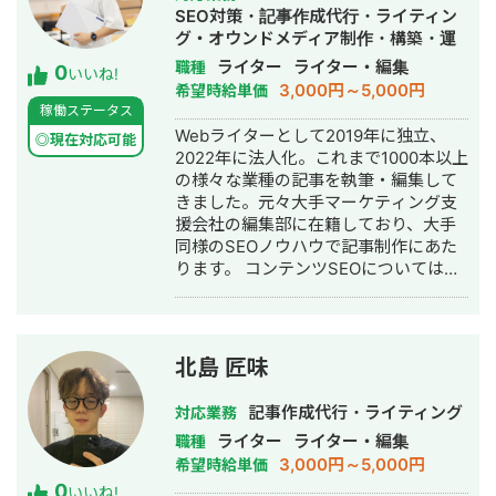
軽にご相談ください。収益化のお手伝
SEO対策・記事作成代行・ライティン
いをさせていただきます。
グ・オウンドメディア制作・構築・運
用代行
ライター
ライター・編集
職種
0
いいね!
3,000円～5,000円
希望時給単価
稼働ステータス
Webライターとして2019年に独立、
◎現在対応可能
2022年に法人化。これまで1000本以上
の様々な業種の記事を執筆・編集して
きました。元々大手マーケティング支
援会社の編集部に在籍しており、大手
同様のSEOノウハウで記事制作にあた
ります。 コンテンツSEOについては
BtoBメーカーからローカルSEOまで実
績があり、目標キーワード獲得のため
の戦略設計から、作成したSEO記事の
パフォーマンスの追跡・改善提案まで
北島 匠味
を一貫してお任せいただけます。 SaaS
サービスサイトのオウンドメディア
記事作成代行・ライティング
対応業務
（goleadgrid.com）の編集長として
ライター
ライター・編集
職種
SEOを一から構築し伸ばした経験もあ
3,000円～5,000円
希望時給単価
り、メディア運用についても対応可能
0
です。 ＜実績＞ ・SaaSサービスサイ
いいね!