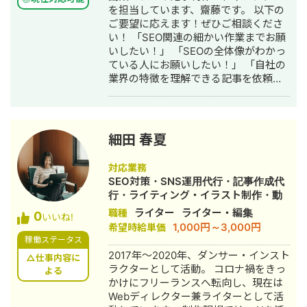
を担当しています、齋藤です。 以下の
ご要望に応えます！ぜひご相談くださ
い！ 「SEO関連の細かい作業までお願
いしたい！」 「SEOの全体像がわかっ
ている人にお願いしたい！」 「自社の
業界の特徴を理解できる記事を依頼し
たい！」 ・単純な業務だけではなく、
マニュアル整備や業務巻取りまでおこ
ないます！スプシの整理なども！ ・
SEOを全般的に対応可能で、内部・外
細田 春夏
部・コンテンツ・E-E-A-Tに関する提
案も可能です！ ・業界を入念に調べた
対応業務
うえで、AIやキュレーションでは作成
SEO対策・SNS運用代行・記事作成代
できない記事を納品します！ ■実績
行・ライティング・イラスト制作・動
#SEO ・200記事以上作成 ・検索順位
画制作・動画編集・AI活用
ライター
ライター・編集
職種
0
10位以内多数 ・「SEOラウンジプロ」
いいね!
1,000円～3,000円
希望時給単価
卒業生 ■ これまでの記事制作の主な経
稼働ステータス
験業界 ・SaaS ・人材 ・コンサル ・
2017年〜2020年、ダンサー・インスト
Webマーケ（YouTube・SNS・MEOな
△仕事内容に
ラクターとして活動。 コロナ禍をきっ
ど） ・不動産 ・害虫駆除 ・家事 担当
よる
かけにフリーランスへ転向し、現在は
業務・得意業務 ■得意業務 ・マニュア
Webディレクター兼ライターとして活
ル作成 ・業務まきとり