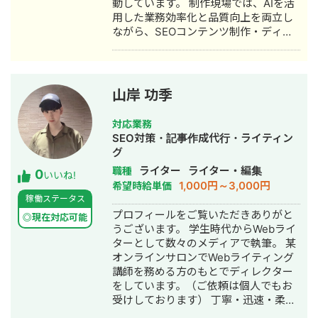
動しています。 制作現場では、AIを活
用した業務効率化と品質向上を両立し
ながら、SEOコンテンツ制作・ディレ
クションを中心に支援しています。 ま
た、AI記事が“それっぽいだけ”で終わ
らないよう、「読まれる文章」へ整え
る編集力を磨いています。 ▷ 実績（一
山岸 功季
部抜粋） ・AI活用により、SEO記事の
制作時間を1/3に短縮 ・WordPress入
対応業務
稿作業80%削減 ・2社様のSEO記事作
SEO対策・記事作成代行・ライティン
成プロンプトを設計 ・運営ブログ：初
グ
月CVR2.17%、現在も2%以上を維持中
ライター
ライター・編集
職種
0
・記事累計1,000本以上執筆 ・
いいね!
1,000円～3,000円
希望時給単価
TikTok280万再生のクリエイターとチ
稼働ステータス
ーム制作
プロフィールをご覧いただきありがと
◎現在対応可能
うございます。 学生時代からWebライ
ターとして数々のメディアで執筆。 某
オンラインサロンでWebライティング
講師を務める方のもとでディレクター
をしています。（ご依頼は個人でもお
受けしております） 丁寧・迅速・柔軟
な対応と報連相を心掛けています。 よ