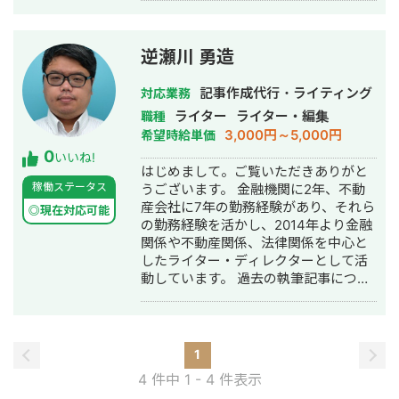
ろしくお願いいたします！ ■経歴 4年
制大学卒。学生時代に独学でブログ運
営をした経験を活かし、大手メディア
逆瀬川 勇造
のライターとして1年間執筆。プログラ
ミングスクールジャンルで、大手企業
記事作成代行・ライティング
対応業務
が運営するスクールや事業責任者への
ライター
ライター・編集
職種
アポイントから取材、執筆までも担
3,000円～5,000円
希望時給単価
当。 インフルエンサー様のWebメディ
0
アで執筆、3ヶ月間で2倍以上のPVアッ
いいね!
はじめまして。ご覧いただきありがと
プを実現。 埼玉県川口市出身 東京国際
稼働ステータス
うございます。 金融機関に2年、不動
大学 経済学科卒 現フリーランスWebラ
産会社に7年の勤務経験があり、それら
イター、ディレクター ■実績 ・Webメ
◎現在対応可能
の勤務経験を活かし、2014年より金融
ディア執筆2年間で400記事以上 ・
関係や不動産関係、法律関係を中心と
YouTube台本制作10本 ・Webメディア
したライター・ディレクターとして活
の月間PV数約3万 コンテンツ制作ディ
動しています。 過去の執筆記事につい
レクションも可能ですので、お気軽に
ては、以下のブログに掲載しておりま
ご連絡ください！
す。 https://pdpfp.blog.fc2.com/ 2018
年法人化(合同会社7pockets)
https://7pockets.jp.net/ 多数のメディ
1
ア様での執筆経験があり、専門家とし
4 件中 1 - 4 件表示
ての監修にもお役立ていただけます。