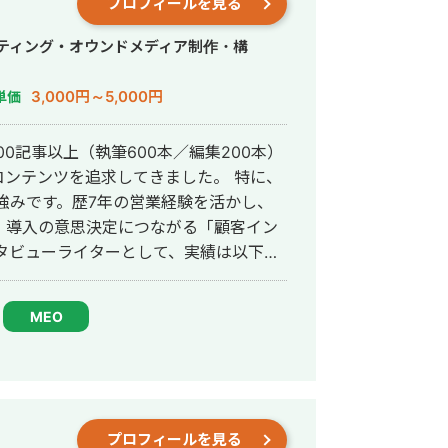
プロフィールを見る
イティング・オウンドメディア制作・構
3,000円～5,000円
単価
00記事以上（執筆600本／編集200本）
テンツを追求してきました。 特に、
の強みです。歴7年の営業経験を活かし、
、導入の意思決定につながる「顧客イン
ております）
MEO
oice/daiwalifenext/ 「Employee
す）
PXC様 「UTSUTUの
847/bk/17232#/p10_11/ 合同会社
プロフィールを見る