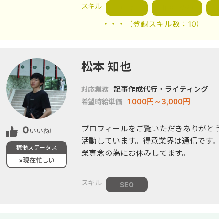
を1/3に短縮 ・WordPress入稿作業
スキル
SEO
HTML/CSS
M
トを設計 ・運営ブログ：初月CVR2.1
・・・
（登録スキル数：10）
1,000本以上執筆 ・TikTok280
松本 知也
記事作成代行・ライティング
対応業務
1,000円～3,000円
希望時給単価
プロフィールをご覧いただきありがとう
0
いいね!
活動しています。得意業界は通信です。
稼働ステータス
業専念の為にお休みしてます。
×現在忙しい
スキル
SEO