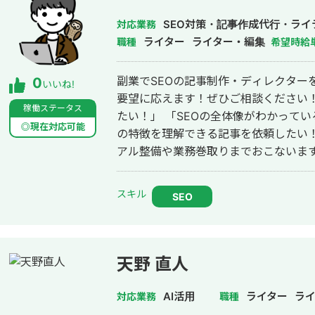
MarkeSense様 「Mr.バーチャルオフィス」（掲載許可はいただいております）
https://mr-virtual-office.jp/resonance-intervie
SEO対策・記事作成代行・ライ
対応業務
な場であれば共有できる記事もあるの
ライター
ライター・編集
職種
希望時給
さい。
副業でSEOの記事制作・ディレクターを担
0
いいね!
要望に応えます！ぜひご相談ください！
稼働ステータス
たい！」 「SEOの全体像がわかって
◎現在対応可能
の特徴を理解できる記事を依頼したい！」 ・単純な業務だけではなく
アル整備や業務巻取りまでおこないます
的に対応可能で、内部・外部・コンテンツ
す！ ・業界を入念に調べたうえで、A
スキル
SEO
を納品します！ ■実績 #SEO ・200記事以上作成 ・検索順位10位以内多数 ・
「SEOラウンジプロ」卒業生 ■ これまでの記事制作の主な経験業界 ・SaaS ・
人材 ・コンサル ・Webマーケ（YouT
虫駆除 ・家事 担当業務・得意業務 ■得意業務 ・マニュアル作成 ・業務まきと
天野 直人
り
AI活用
ライター
ラ
対応業務
職種