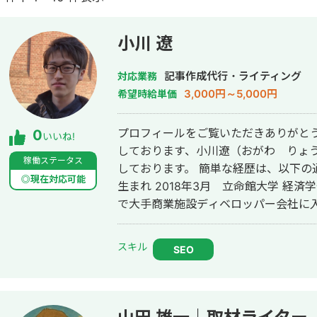
小川 遼
記事作成代行・ライティング
対応業務
3,000円～5,000円
希望時給単価
プロフィールをご覧いただきありがとうございます。 フ
0
いいね!
しております、小川遼（おがわ りょう
稼働ステータス
しております。 簡単な経歴は、以下の通りです。 【経歴】 1995年12月 京都
◎現在対応可能
生まれ 2018年3月 立命館大学 経済学
で大手商業施設ディベロッパー会社に入社
月 ライター活動を開始、SEOライテ
2020年6月 前職を退職し、個人事
スキル
SEO
Webライターとして活動中 検索上位を獲得するための記事制作をお考えの方
は、ぜひお問い合わせください。