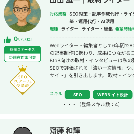
山田 雄一｜取材ライター
SEO対策・記事作成代行・ラ
対応業務
築・運用代行・AI活用
ライター
ライター・編集
職種
希望時給
0
いいね!
Webライター・編集者として6年間で8
稼働ステータス
の記事制作に携わり、成果につながるコン
◎現在対応可能
BtoB向けの取材・インタビューは私
SEOで評価される「濃い一次情報」や
サイト」を引き出します。 取材・インタビューライターとして、実績は以下の
通りです。 ◆取材実績 株式会社アルファ・ファイナンシャルプランナーズ様
「マネソル＋」（掲載許可はいただい
スキル
SEO
WEBサイト設計
https://alphardic.com/moneysol/business/v
・・・
（登録スキル数：4）
Edge」（掲載許可はいただいておりま
https://alphardic.com/corporation/media/cigr/ 株式会社
第2号」（10ページ目を担当）
https://www.adjustbook.com/doc/us/13
齋藤 和輝