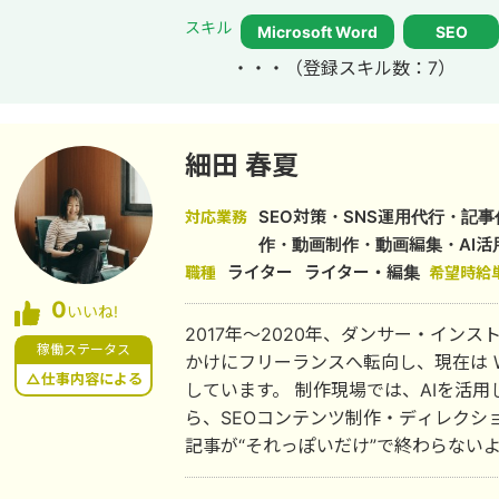
スキル
Microsoft Word
SEO
・・・
（登録スキル数：7）
細田 春夏
SEO対策・SNS運用代行・記
対応業務
作・動画制作・動画編集・AI活
ライター
ライター・編集
職種
希望時給
0
いいね!
2017年〜2020年、ダンサー・イン
稼働ステータス
かけにフリーランスへ転向し、現在は 
△仕事内容による
しています。 制作現場では、AIを活用した業務効率化と品質向上を両立しなが
ら、SEOコンテンツ制作・ディレクションを
記事が“それっぽいだけ”で終わらない
を磨いています。 ▷ 実績（一部抜粋） ・AI活用により、SEO記事の制作時間