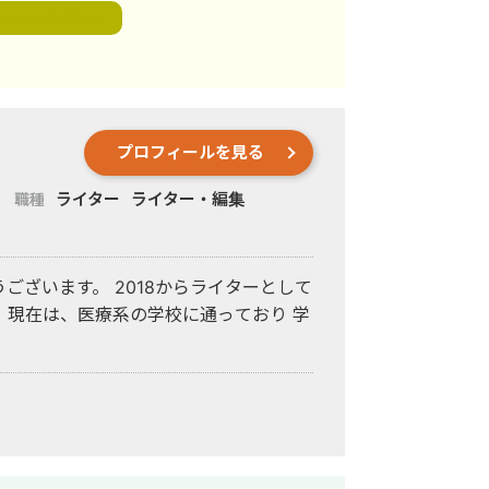
80%削減 ・2社様のSEO記事作成プロンプ
icrosoft Word
7%、現在も2%以上を維持中 ・記事累計
万再生のクリエイターとチーム制作
プロフィールを見る
ライター
ライター・編集
職種
ございます。 2018からライターとして
 現在は、医療系の学校に通っており 学