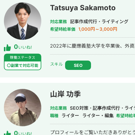
Tatsuya Sakamoto
記事作成代行・ライティング
対応業務
1,000円～3,000円
希望時給単価
2022年に慶應義塾大学を卒業後、外資
0
いいね!
稼働ステータス
スキル
SEO
〇副業で対応可能
山岸 功季
SEO対策・記事作成代行・ライ
対応業務
ライター
ライター・編集
職種
希望時給
プロフィールをご覧いただきありがとう
0
いいね!