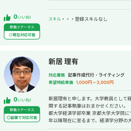
0
いいね!
・・・
登録スキルなし
スキル
稼働ステータス
◎現在対応可能
新居 理有
記事作成代行・ライティング
対応業務
1,000円～3,000円
希望時給単価
新居理有と申します。大学教員として経
0
いいね!
関する記事執筆はおまかせください。 【経歴】 愛知県立岡崎高等学校卒業 京
稼働ステータス
都大学経済学部卒業 京都大学大学院にて博士号（経
〇副業で対応可能
年以降現在に至るまで、経済学分野の