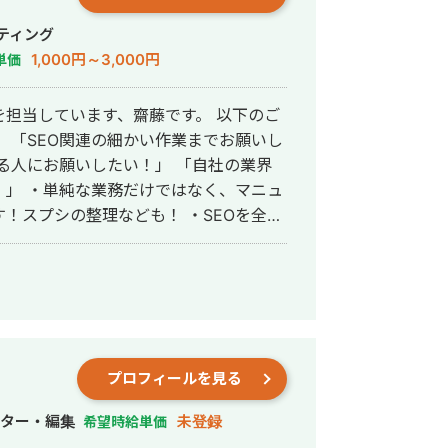
w/ そのほかにも、クローズド
ティング
で、気になる方はお気軽にお声がけくだ
1,000円～3,000円
単価
当しています、齋藤です。 以下のご
 「SEO関連の細かい作業までお願いし
いる人にお願いしたい！」 「自社の業界
、マニュ
！スプシの整理なども！ ・SEOを全般
・E-E-A-Tに関する提案も可能で
Iやキュレーションでは作成できない記事
ube・SNS・MEOなど） ・不動産 ・害
プロフィールを見る
イター・編集
未登録
希望時給単価