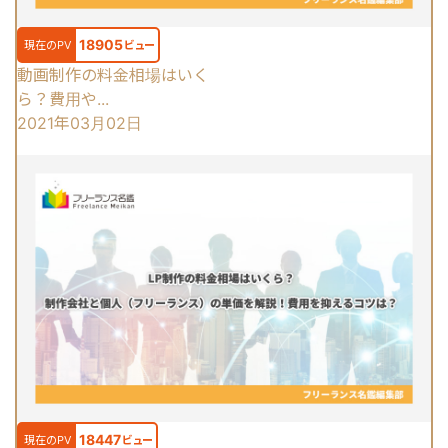
18905
現在のPV
ビュー
動画制作の料金相場はいく
ら？費用や...
2021年03月02日
18447
現在のPV
ビュー