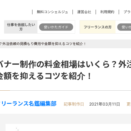
無料コンシェルジュ
運営会社
利用規約
プラ
仕事を依頼したい
使いかたガイド
フリーランスの方
使い
方
？外注依頼の見積もり費用や金額を抑えるコツを紹介！
バナー制作の料金相場はいくら？外
金額を抑えるコツを紹介！
フリーランス名鑑編集部
記事制作日
2021年03月11日
更