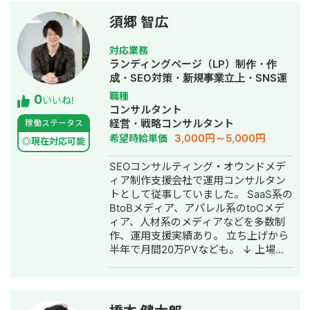
で解決できるのか ・SNS運用の人材リ
ソースが社内で不足している ・KPIの
須郷 智広
設定が不安 ■他社との強み ・圧倒的な
運用実績(20以上の法人アカウントの運
対応業務
用(総フォロワー数150万人以上)) ・事
ランディングページ（LP）制作・作
業目的から逆算した、最適なSNS戦略
成・SEO対策・新規事業立上・SNS運
(SNS全般の知見や経験に基づき、相対
用代行・記事作成代行・ライティン
職種
0
的にベストな提案を行います) ・各領域
いいね!
グ・ホームページ制作・作成・バナー
コンサルタント
に特化した制作パートナーがご担当 ・
制作・デザイン・リスティング広告運
経営・戦略コンサルタント
稼働ステータス
少数精鋭のフリーランス組織ならでは
用代行・オウンドメディア制作・構
3,000円～5,000円
希望時給単価
の「責任感」と「柔軟性」を持ち合わ
◎現在対応可能
築・運用代行
せております。 etc... ■解決できる課題
SEOコンサルティング・オウンドメデ
・人材不足の解消 ・人材採用の促進 ・
ィア制作支援会社で運用コンサルタン
案件の獲得 ・商材やサービスの見込み
トとして従事していました。 SaaS系の
客の増加 ・企業ブランディング ・社員
BtoBメディア、アパレル系のtoCメデ
教育 Mail・Chatwork等の無言追加OK
ィア、人材系のメディアなどを多数制
です！お気軽にお問い合わせくださ
作、運用支援実績あり。 立ち上げから
い。 ミーティングだけでも有意義なお
半年で月間20万PVなども。 ↓ 上場企
時間とさせていただきます。 Mail：
業で運用型広告・アフィリエイト広告
y.miki@video-rise.com Chatwork：
の運用コンサルタントとして従事して
mikiyuji X(旧Twitter)：
いました。 月間で数千万〜数億円の予
https://twitter.com/yuji_movie
算を扱っていたこともあります。 成果
Facebook：