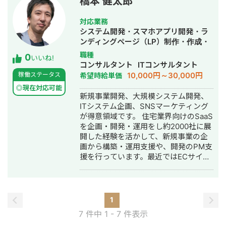
橋本 健太郎
報酬型の広告運用も多数案件対応して
https://www.facebook.com/profile.php?
おり、ASPやメディアリレーションの
id=100011937516551
対応業務
実績も豊富です。 ↓ SaaSの事業会社
システム開発・スマホアプリ開発・ラ
の代表も務めていました。 社員20人で
ンディングページ（LP）制作・作成・
年商も数億円。 グループ全体で言うと
ECサイト構築・ネットショップ作成代
職種
0
社員100名以上の組織の経営幹部として
いいね!
行・新規事業立上・SNS運用代行・キ
コンサルタント
ITコンサルタント
も活動していたので、採用、組織人
ャスティング・ホームページ制作・作
10,000円～30,000円
稼働ステータス
希望時給単価
事、バックオフィス周りも含めてマー
成・バナー制作・デザイン・オウンド
ケティングのみならず事業会社理解も
◎現在対応可能
メディア制作・構築・運用代行
新規事業開発、大規模システム開発、
含めて幅広く対応可能です。
ITシステム企画、SNSマーケティング
が得意領域です。 住宅業界向けのSaaS
を企画・開発・運用をし約2000社に展
開した経験を活かして、新規事業の企
画から構築・運用支援や、開発のPM支
援を行っています。最近ではECサイト
の構築・運営やSNSマーケティングの
設計・運用代行もしています 2022年か
らSNSオンラインサロンを2つ運営。
250人超、総フォロー100万人超え。
1
Twitter・インスタグラムのコンサル＆
7 件中 1 - 7 件表示
運用代行。 ・X/Twitterフォロワー3.8