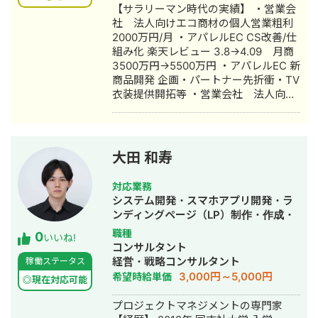
成・リスティング広告運用代行・オウ
【サラリーマン時代の実績】 ・営業会
ンドメディア制作・構築・運用代行・
社 法人向けエコ商材の個人営業粗利
営業代行・AI活用
2000万円/月 ・アパレルEC CS改善/仕
組み化 楽天レビュー 3.8→4.09 月商
3500万円→5500万円 ・アパレルEC 新
商品開発 企画・パートナー先折衝・TV
衣装提供開拓等 ・営業会社 法人向け
コスト削減商品営業事業部マネジメン
ト（30~40名規模） 事業部年商約2.7
億円 ・IT教育ベンチャーの立ち上げか
ら6ヶ月でリファラル採用にて2→20名
大田 和寿
規模組織に成長 ・Web制作会社 ディレ
クター/営業/採用 年商前年比2倍に増
対応業務
加、CTO採用、エンジニア採用、大手
システム開発・スマホアプリ開発・ラ
複数案件PJ受注 等 【Web/IT系】 ・財
ンディングページ（LP）制作・作成・
務/会計関連サポート企業のコーポレー
新規事業立上・翻訳・ホームページ制
職種
0
トサイトリニューアルによる月CV数の
いいね!
作・作成・バナー制作・デザイン・ロ
コンサルタント
向上（PM/設計） ・不動産コンサルテ
ゴデザイン・作成・AI活用
経営・戦略コンサルタント
稼働ステータス
ィング会社のコーポレートサイトリニ
3,000円～5,000円
希望時給単価
ューアル及び営業効率化実施（PM/設
◎現在対応可能
計） ・板金会社のコーポレートサイト
プロジェクトマネジメントの専門家
リニューアルおよびサービスサイト開