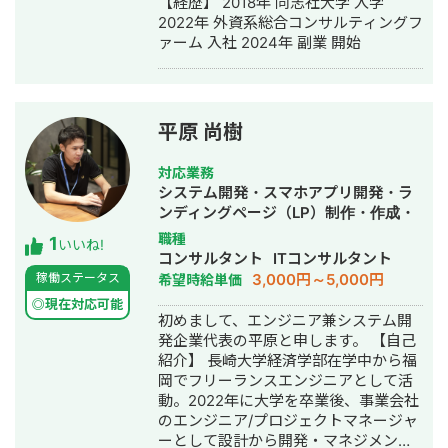
【経歴】 2018年 同志社大学 入学
発によるCV数向上（PM/設計） ・デザ
2022年 外資系総合コンサルティングフ
イン関連事業会社のLP制作（PM/設計/
ァーム 入社 2024年 副業 開始
ライティング） ・Web広告会社のLP制
作（PM/設計/ライティング） ・士業向
けコンサルティング事務所のLP制作
（PM/設計/ライティング） ・建築関連
新規サービスのLP制作/広告戦略立案
平原 尚樹
（PM/設計/ライティング） ・オフライ
ンマーケ系会社Web広告運用改善
対応業務
PJ（運用代行） ・不動産関連一部上場
システム開発・スマホアプリ開発・ラ
企業WebサイトPJ複数 ・社内ポータル
ンディングページ（LP）制作・作成・
システム開発プロジェクト 【コンサル
Youtubeチャンネル運営代行・立ち上
職種
1
ティング実績】 ・ヘルスケアサービス
いいね!
げ・ECサイト構築・ネットショップ作
コンサルタント
ITコンサルタント
会社の戦略コンサルティングおよび新
成代行・SEO対策・新規事業立上・
3,000円～5,000円
稼働ステータス
希望時給単価
規事業開発 ・IT教育会社コスト最適化
SNS運用代行・キャスティング・記事
支援。1ヶ月目〜年1200万の財務イン
◎現在対応可能
作成代行・ライティング・翻訳・事務
初めまして、エンジニア兼システム開
パクト。2ヶ月目年3300万の財務イン
代行・ホームページ制作・作成・バナ
発企業代表の平原と申します。 【自己
パクト見込み。 ・IT教育会社、支援後
ー制作・デザイン・ロゴデザイン・作
紹介】 長崎大学経済学部在学中から福
に過去最高月商達成。マネジメント体
成・イラスト制作・リスティング広告
岡でフリーランスエンジニアとして活
制の整備、営業フローの明確化および
運用代行・オウンドメディア制作・構
動。2022年に大学を卒業後、事業会社
中間/下位メンバーの成果向上、評価制
築・運用代行・動画制作・動画編集・
のエンジニア/プロジェクトマネージャ
度設計等。 ・債務超過状態の企業に対
漫画制作・作曲・営業代行
ーとして設計から開発・マネジメント
する資金調達における事業計画の立