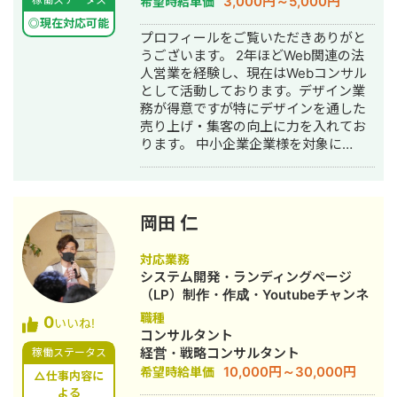
3,000円～5,000円
希望時給単価
◎現在対応可能
プロフィールをご覧いただきありがと
うございます。 2年ほどWeb関連の法
人営業を経験し、現在はWebコンサル
として活動しております。デザイン業
務が得意ですが特にデザインを通した
売り上げ・集客の向上に力を入れてお
ります。 中小企業企業様を対象に
MEO、HP、Instagram、LINE、の集客
動線を一貫してサポートできるのが強
みとなっております。
岡田 仁
対応業務
システム開発・ランディングページ
（LP）制作・作成・Youtubeチャンネ
ル運営代行・立ち上げ・ECサイト構
職種
0
いいね!
築・ネットショップ作成代行・新規事
コンサルタント
業立上・SNS運用代行・キャスティン
経営・戦略コンサルタント
稼働ステータス
グ・ホームページ制作・作成・バナー
10,000円～30,000円
希望時給単価
△仕事内容に
制作・デザイン・ロゴデザイン・作
よる