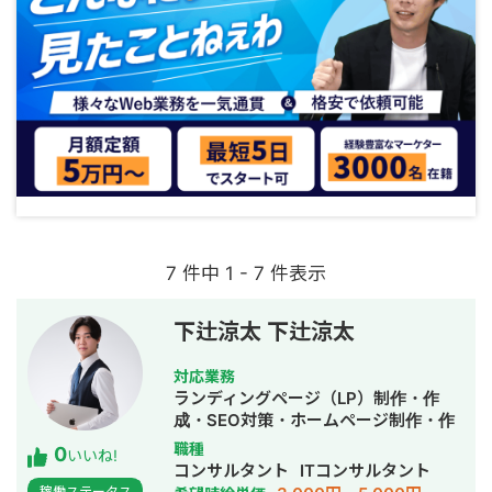
7 件中 1 - 7 件表示
下辻涼太 下辻涼太
対応業務
ランディングページ（LP）制作・作
成・SEO対策・ホームページ制作・作
成・バナー制作・デザイン・ロゴデザ
職種
0
いいね!
イン・作成
コンサルタント
ITコンサルタント
稼働ステータス