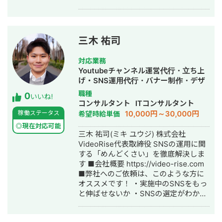
業務を行う。 2024年2月からAIスター
案・面談戦略の構築/債務超過状態から
トアップにて働き、 25歳で起業。現在
3000万円融資での資金調達に成功。
は株式会社BlueAIの代表として活動し
・各企業の営業管理や財務管理や社内
つつ、株式会社ProgateでAWSカリキ
情報管理に関するシステム導入の検討/
三木 祐司
ュラムの監修や技術講師として業務委
実装、効率化。効果検証
託で稼働しています。 【対応期間】 日
対応業務
中のお返事可能です。 【お取引様】 ・
Youtubeチャンネル運営代行・立ち上
某大手車メーカー様 ・某大手保険会社
げ・SNS運用代行・バナー制作・デザ
様 ・株式会社Progate様 【詳細経歴・
イン・動画制作・動画編集
職種
0
スキルシート】
いいね!
コンサルタント
ITコンサルタント
https://docs.google.com/spreadshee
10,000円～30,000円
稼働ステータス
希望時給単価
usp=sharing&ouid=10704629128080726
=============================
◎現在対応可能
三木 祐司(ミキ ユウジ) 株式会社
株式会社BlueAI 代表取締役CEO/CTO
VideoRise代表取締役 SNSの運用に関
平原尚樹 〒105-0004 東京都港区新橋
する「めんどくさい」を徹底解決しま
1-12-9 8F 新橋プレイス（受付7階）
す ■会社概要 https://video-rise.com
mail n-hirahara@blueai.co.jp HP
■弊社へのご依頼は、このような方に
https://blueai.co.jp "Your Growth, Our
オススメです！ ・実施中のSNSをもっ
Mission.Your Best Supporting
と伸ばせないか ・SNSの選定がわから
Partner"
ない ・運用を続けられるか不安 ・そも
=============================
そも自社の課題はSNSマーケティング