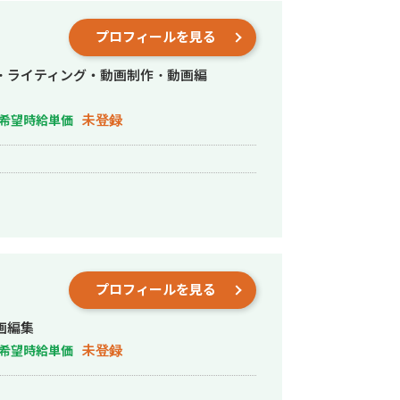
京虎ノ門ヒルズ
プロフィールを見る
ラフィッ
・スマホ向け広告クリエイ
・ライティング・動画制作・動画編
365272885/c3f43e217c ・シャト
/youtu.be/EgjqlSsW3M4 ・ア
未登録
希望時給単価
tps://youtu.be/1XHOS5BjT6o
 日本最大級_社内報オンラインイベント
ア大使館様』 サウジアラビア王子・元
◆『ディスカバリーチャンネルコンテン
ンピック選手ドキュメンタリー ◆『ゲー
イフアフター、幻妖物語など
プロフィールを見る
画編集
未登録
希望時給単価