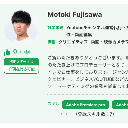
大会主催をしております！ サブカル,
集をビジネスに取り入れることによって差別化を図
Motoki Fujisawa
YouTube総再生回数1000万回超え ・
Youtubeチャンネル運営代
対応業務
作・動画編集
クリエイティブ
動画・映像カメラ
職種
0
いいね!
ご覧いただきありがとうございます。 
稼働ステータス
のたたき上げでプロデューサーとなり
◎現在対応可能
インでお仕事をしております。 ジャン
ウェビナー、ビジネスYOUTUBEな
す。 マーケティングの業務も従事しておりましたので、動画を使った、CV向
上、CPAの改善など、目的や数字にコミッ
土日、特に関係なく、1日6時間〜12
スキル
Adobe Premiere pro
Adobe 
ち合わせはオフラインでも可能です。 
・・・
（登録スキル数：7）
環境です。 正確・迅速・柔軟に対応さ
LINE,Teams,Chatwork、Zoo