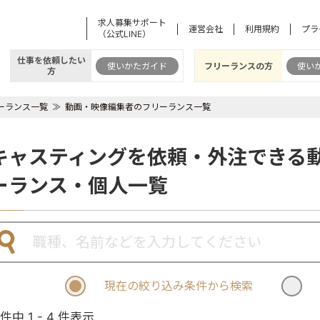
求人募集サポート
運営会社
利用規約
プラ
（公式LINE）
仕事を依頼したい
使いかたガイド
フリーランスの方
使い
方
ーランス一覧
動画・映像編集者のフリーランス一覧
キャスティングを依頼・外注できる
ーランス・個人一覧
現在の絞り込み条件から検索
 件中 1 - 4 件表示