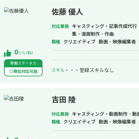
ろしくお願い致します。 ●実績 ・アサヒグループホールディングス_創業イン
タビュー kenja.tv/president/detl64zb.html ・アンダーズ東
佐藤 優人
_PR映像 https://youtu.be/N8fVyYfwccQ ・ECサイト誘導インフォグ
ク https://vimeo.com/436345798/525c8328ed 
キャスティング・記事作成代行
対応業務
ティブ（※ロゴ無Ver） https://vimeo.com/
集・漫画制作・作曲
ーレストラン ジョエル・ロブションPR https:/
クリエイティブ
動画・映像編集者
職種
ディダススパイクPR_YOUTUBEコンテンツ ht
0
いいね!
（その他実績） ◆『ウェビナー動画』
で視聴率一番を獲得 ◆『サウジアラビ
稼働ステータス
・・・
登録スキルなし
スキル
防衛大臣河野太郎インタビュー撮影 
◎現在対応可能
ツ』 国際オリンピック案件_未来オリ
ム広告クリエイティブ』 荒野行動、ラ
吉田 陵
キャスティング・動画制作・動
対応業務
クリエイティブ
動画・映像編集者
職種