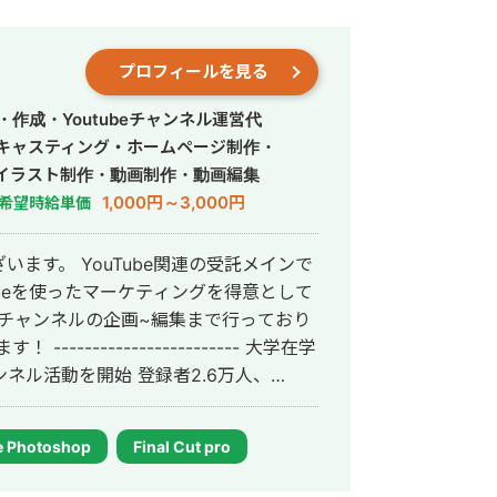
プロフィールを見る
作成・Youtubeチャンネル運営代
・キャスティング・ホームページ制作・
イラスト制作・動画制作・動画編集
1,000円～3,000円
希望時給単価
ます。 YouTube関連の受託メインで
ubeを使ったマーケティングを得意として
のチャンネルの企画~編集まで行っており
ンネル活動を開始 登録者2.6万人、
専門事務所Studio Coup所属。2021
ollection
 Photoshop
Final Cut pro
Tuberへの企業案件紹介,動画,画像制
業協賛のもとインフルエンサーを集めたゲーム