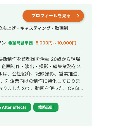
エンタメ領域の制作をメインにエンタメ編
ります! ■実績 ・個人
プロフィールを見る
個人YouTubeチャンネル登録者2.6万人
行・立ち上げ・キャスティング・動画制
マン
5,000円～10,000円
希望時給単価
映像制作を首都圏を活動 20歳から現場
、企画制作・演出・撮影・編集業務をメ
ルは、会社紹介、記録撮影、営業推進、
どの、対企業向けの制作に特化しておりま
トした映像制作が得意です。 平日、
時間は確保できます。 東京全域でしたら打
After Effects
戦略設計
日中、夜共に比較的連絡もマメに取れる
せていただきます。 やり取り
mなど対応致します。 ご縁があれば幸いです。よ