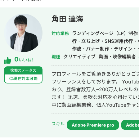
角田 達海
ランディングページ（LP）制作・
対応業務
行・立ち上げ・SNS運用代行
作成・バナー制作・デザイン・
クリエイティブ
動画・映像編集者
職種
0
いいね!
稼働ステータス
プロフィールをご覧頂きありがとうござい
◎現在対応可能
フリーランスをしております。 YouT
おり、登録者数万人~200万人レベル
ます！ 迅速、柔軟な対応を心掛けています！ ------------------------ 大学在学
中に動画編集業務、個人YouTubeチャ
THECOO株式会社の運営するゲーム実況者
年8月YouTube急上昇ゲームクリエイター掲載。 現在は株式会社Lyc
スキル
Adobe Premiere pro
Adobe
を創業し、企業様のYouTube支援,You
作,VTuberLive2dモデリング,企