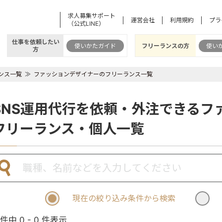
求人募集サポート
運営会社
利用規約
プラ
（公式LINE）
仕事を依頼したい
使いかたガイド
フリーランスの方
使い
方
ンス一覧
ファッションデザイナーのフリーランス一覧
SNS運用代行を依頼・外注できるフ
フリーランス・個人一覧
現在の絞り込み条件から検索
 件中 0 - 0 件表示