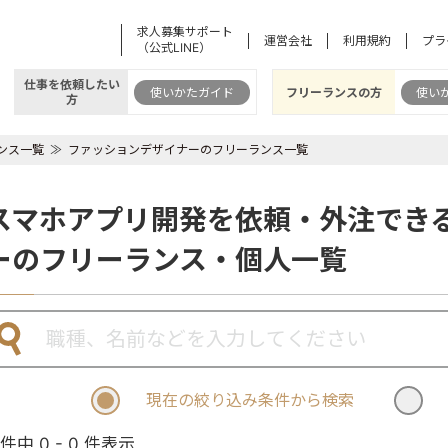
求人募集サポート
運営会社
利用規約
プラ
（公式LINE）
仕事を依頼したい
使いかたガイド
フリーランスの方
使い
方
ンス一覧
ファッションデザイナーのフリーランス一覧
スマホアプリ開発を依頼・外注でき
ーのフリーランス・個人一覧
現在の絞り込み条件から検索
 件中 0 - 0 件表示