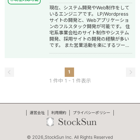
現在、システム開発やWeb制作をして
いるエンジニアです。 LP/Wordpress
サイトの開発と、Webアプリケーショ
ンのフルスタック開発が可能です。 住
宅系事業会社のサイト制作やシステム
開発、採用サイトの開発の経験が多い
です。 また営業活動を楽にするツール
を自社開発中でございます。 フロント
エンド/ユーザーの使いやすさを意識し
た開発が得意で、デザインや設計から
も対応可能です。 【主な実績】 ・注文
1
住宅系事業会社のコーポレートサイ
1 件中 1 - 1 件表示
ト・採用サイト等の開発 複数件 ・注文
住宅業の採用サイト (複雑なアニメーシ
ョン実装も含む) ・ゴミ屋敷清掃/遺品
整理/特殊清掃業のホームページ制作(企
画〜デザイン〜開発を一貫対応) ・歯科
運営会社
利用規約
プライバシーポリシー
医院のホームページ制作(企画〜デザイ
ン〜開発を一貫対応) ・鍼灸院のホーム
ページ制作(企画〜デザイン〜開発を一
貫対応) ・芸能プロダクションのサイト
© 2026,StockSun Inc. All Rights Reserved
制作 ・美容クリニックのサイト制