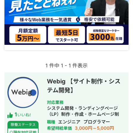
1 件中 1 - 1 件表示
Webig 【サイト制作・シス
テム開発】
対応業務
システム開発・ランディングページ
1
（LP）制作・作成・ホームページ制
いいね!
作・作成・営業代行・AI活用
エンジニア
プログラマー
職種
稼働ステータス
3,000円～5,000円
希望時給単価
◎現在対応可能