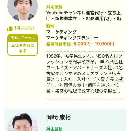
社集客（SEO・Web広告運用・LP制
対応業務
作・YouTubeチャンネル運用・メール
Youtubeチャンネル運営代行・立ち上
マーケティング等）を担当。 2022年3
げ・新規事業立上・SNS運用代行・動
月 名古屋大学理学部数学科卒。 2022
画制作・動画編集
職種
14
年4月〜 Webマーケ会社勤務。人材
いいね!
マーケティング
系クライアントを主に担当。 2024年11
マーケティングプランナー
稼働ステータス
月 これまでの経験を活かして独立し、
5,000円～10,000円
希望時給単価
株式会社プラマーケを設立。 ホームペ
△仕事内容に
ージ：https://plumarke.co.jp/ ■実績
よる
1982年、岐阜県生まれ。NSC名古屋フ
（※一部抜粋） #広告運用 ・出張買取
ァッション専門学校卒業。 ■ 株式会社
サービスにて、ROAS350%など、好調
ワールドストアパートナーズ入社 JR名
な事例が複数あり。 ・StockSun営業
古屋タカシマヤのメンズブランド販売
代行サービス「カリトルくん」、
員として入社。入社1年半で副店長に就
StockSunサロンの広告運用を担当。
任し、年間個人売上1億円を達成。営
・ベンチャー企業~大手企業のWebマ
業・接客の現場で顧客心理の掌握と売
ーケティング支援に携わり、Web広告
上最大化のノウハウを体得。7年間在
運用、LP制作を担当。費用対効果を
籍。 ■ 医療専門学校入学 勤務中のケ
1.5〜2倍に改善するなど多数。 #SEO
ガを機に医療業界への関心が高まり、
・インターン先にて自社サイトのSEO
26歳で退職。国家資格取得を目指し医
対策を1人で担当し、月間アクセス数を
岡崎 康裕
療短期大学へ入学。 ■ 柔道整復師 国
約7倍(3,000→約22,000)、月間問い合
家資格取得・整形外科入職 資格取得
わせ件数を1件から4〜5件まで成長。
対応業務