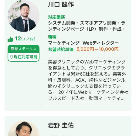
川口 健作
対応業務
システム開発・スマホアプリ開発・ラ
ンディングページ（LP）制作・作成・
Youtubeチャンネル運営代行・立ち上
職種
12
いいね!
げ・ECサイト構築・ネットショップ作
マーケティング
Webディレクター
成代行・SEO対策・新規事業立上・
5,000円～10,000円
稼働ステータス
希望時給単価
SNS運用代行・記事作成代行・ライテ
◎現在対応可能
ィング・ホームページ制作・作成・バ
美容クリニックのWebマーケティング
ナー制作・デザイン・ロゴデザイン・
を得意としており、クリニックのクラ
作成・リスティング広告運用代行・オ
イアントは累計60社を超える。美容外
ウンドメディア制作・構築・運用代
科・皮膚科、AGA、歯科などジャンル
行・動画制作・動画編集・営業代行
問わずクリニックの支援を行ってい
る。 2014年にWebマーケティング会社
フルスピード入社。動画マーケティン
グ事業部立ち上げや、PR・SNS・SEO
の部署マネージャーを務める。営業職
として社内MVPを獲得。4年間在籍し
独立。 独立後はフリーランスとなり、
岩野 圭佑
フロントエンドエンジニア兼総合Web
マーケターとして活動。現在はWebコ