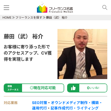
HOME
フリーランスを探す
藤田（武） 裕介
藤田（武） 裕介
お客様に寄り添った形で
のアクセスアップ、CV獲
得を実現します
稼働
◎現在対応可能
0
いいね!
ステータス
SEO対策
・
オウンドメディア制作・構築・
対応業務
運用代行
・
記事作成代行・ライティング