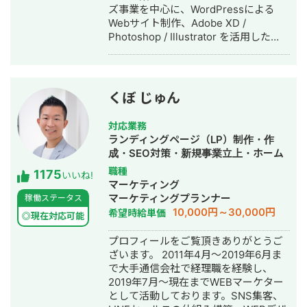
ズ事業を中心に、WordPressによる
Webサイト制作、Adobe XD /
Photoshop / Illustrator を活用した
Webデザイン制作を展開しています。
また、英語学習支援にも力を入れてお
り、小中学生向けの英語学習塾を経営
しています。 現在は、世界シェア第4
くぼ じゅん
位のグローバル製薬メーカー日本法人
様をはじめ、プライム市場上場企業グ
対応業務
ループ会社様、NASDAQ上場を控える
ランディングページ（LP）制作・作
ベンチャー企業様など、業界を問わず
成・SEO対策・新規事業立上・ホーム
多くのクライアントと取引実績があり
ページ制作・作成・リスティング広告
職種
1175
ます。 クラウドソーシング（Lancers
いいね!
運用代行
マーケティング
／CrowdWorks／ココナラ）でも継続
マーケティングプランナー
稼働ステータス
的にご依頼をいただいており、SSサロ
10,000円～30,000円
希望時給単価
ンを通じては翻訳・リサーチ・海外対
◎現在対応可能
応等、専門性の高い案件も多くご相談
プロフィールをご覧頂きありがとうご
いただいています。 📌 経歴 2015年 神
ざいます。 2011年4月～2019年6月ま
戸市外国語大学 英米学科 卒業 2015年
で大手通信会社で経理職を経験し、
三井倉庫HD 入社：アメリカ・マレー
2019年7月～現在までWEBマーケター
シアにて物流・フォワーディング業務
として活動しております。SNS集客、
に従事 2020年 三菱重工業 入社：国産