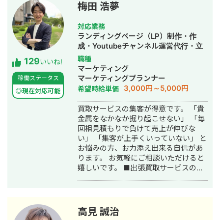
また、常にレスを早めに対応を心がけ
ロジェクトに全力で取り組みます。
梅田 浩夢
ておりまして24時間365日対応が可能
です。 実際、弊社は地域名＋施術で上
対応業務
位表示が得意得意で、かなりの施術名
ランディングページ（LP）制作・作
をハックしています。 また、医療広告
成・Youtubeチャンネル運営代行・立
ガイドライン、薬機法にも対応した知
ち上げ・SEO対策・SNS運用代行・記
職種
129
見もあり安全性にも対応しておりま
いいね!
事作成代行・ライティング・ホームペ
マーケティング
す。 ■実績■ ・某美容系ビックワード
ージ制作・作成・リスティング広告運
マーケティングプランナー
稼働ステータス
で圏外→10位以内（半年） ・美容施術
用代行・オウンドメディア制作・構
3,000円～5,000円
希望時給単価
系ビッグワード 2位 ・新規患者数PV
◎現在対応可能
築・運用代行
が3ヶ月で２倍 ・半年で新規患者数が
買取サービスの集客が得意です。 「貴
1.5倍！
金属をなかなか掘り起こせない」 「毎
回相見積もりで負けて売上が伸びな
い」 「集客が上手くいっていない」 と
お悩みの方、お力添え出来る自信があ
ります。 お気軽にご相談いただけると
嬉しいです。 ■出張買取サービスの集
客成功事例 https://freelance-
meikan.com/freelance/355/blog/1175
■経歴・職歴 2020年6月〜 Webマー
ケ支援会社（当時社員7名）にインター
高見 誠治
ンとして参画し、案件獲得に向けた自