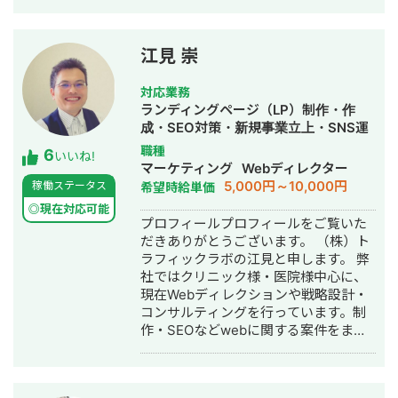
上。パーソナルジム、土木工事会社、
不動産会社など多業種に対応してきま
した。SEO対策においては、ゼロから
江見 崇
立ち上げた新規サイトをニッチ市場で
サービスキーワード検索1位に導き、月
対応業務
間1.5万PV、月商500万円の売上を実現
ランディングページ（LP）制作・作
した実績があります。 エンジニア知識
成・SEO対策・新規事業立上・SNS運
を持ったSEOディレクターとして、大
用代行・記事作成代行・ライティン
職種
6
量のページを作成するようないわゆる
いいね!
グ・翻訳・ホームページ制作・作成・
マーケティング
Webディレクター
データベース型のサイトの構築も得意
バナー制作・デザイン・ロゴデザイ
5,000円～10,000円
稼働ステータス
希望時給単価
です。 競合が対応しきれないような細
ン・作成・イラスト制作・リスティン
かいキーワードまで対策して、お問合
◎現在対応可能
グ広告運用代行
プロフィールプロフィールをご覧いた
せにつなげる戦略でお客様の売上に貢
だきありがとうございます。 （株）ト
献します。 少し珍しいキャリアの特徴
ラフィックラボの江見と申します。 弊
として、Fリーグ（フットサル日本トッ
社ではクリニック様・医院様中心に、
プリーグ）のエスポラーダ北海道、バ
現在Webディレクションや戦略設計・
サジィ大分でプロ選手として活動しな
コンサルティングを行っています。制
がらWeb制作の経験を積んできました
作・SEOなどwebに関する案件をまる
（バサジィ大分在籍時は完全プロ契約
っと丸投げしていただいても対応が可
のため1年間休職）。 アスリートとし
能です。 緻密な戦略でクリニック様の
ての経験で培った「やると決めたら徹
集客をお手伝いさせていただきます。
底的にやり抜く」精神で、お客様のプ