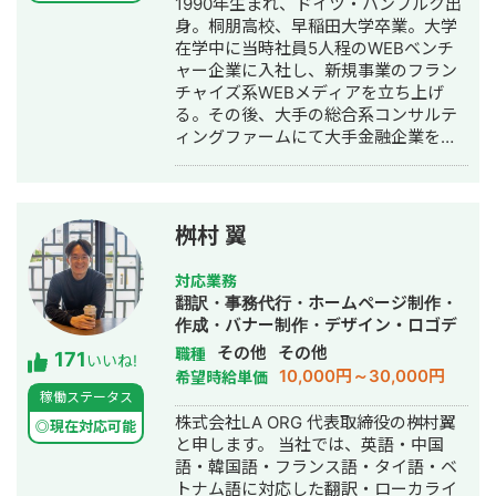
1990年生まれ、ドイツ・ハンブルク出
身。桐朋高校、早稲田大学卒業。大学
在学中に当時社員5人程のWEBベンチ
ャー企業に入社し、新規事業のフラン
チャイズ系WEBメディアを立ち上げ
る。その後、大手の総合系コンサルテ
ィングファームにて大手金融企業を顧
客としたIT系、会計系のプロジェクト
を経て、2017年7月にStockSun株式会
社を創業。
桝村 翼
対応業務
翻訳・事務代行・ホームページ制作・
作成・バナー制作・デザイン・ロゴデ
ザイン・作成・イラスト制作
その他
その他
職種
171
いいね!
10,000円～30,000円
希望時給単価
稼働ステータス
株式会社LA ORG 代表取締役の桝村翼
◎現在対応可能
と申します。 当社では、英語・中国
語・韓国語・フランス語・タイ語・ベ
トナム語に対応した翻訳・ローカライ