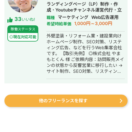
後、岐阜県内の整形外科クリニックに
・人材系SEOメディアにてKW「商標名
ランディングページ（LP）制作・作
入職。臨床の現場で集客・経営課題を
+評判」で1位、「転職エージェント お
成・Youtubeチャンネル運営代行・立
肌で感じ、デジタルマーケティングへ
すすめ」で10位以内を獲得。
ち上げ・SEO対策・新規事業立上・
マーケティング
Web広告運用
職種
33
の関心が深まる。 ■ 誠美接骨院 創
#YouTube ・法人向けYouTubeチャン
いいね!
SNS運用代行・記事作成代行・ライテ
1,000円～3,000円
希望時給単価
業・FC学習塾 オーナー就任 岐阜県に
ネル運営に立ち上げ時から携わり、チ
ィング・ホームページ制作・作成・バ
稼働ステータス
「誠美接骨院」を開業。県下初の取り
ャンネル登録者数4,000人、月間商談獲
ナー制作・デザイン・リスティング広
外壁塗装・リフォーム業・建設業向け
組みとして交通事故専門弁護士法人と
得10〜15件達成。 →企画、台本作成、
◎現在対応可能
告運用代行・オウンドメディア制作・
ホームページ制作、SEO対策、リステ
の業務提携を締結し、客単価80,000円
撮影、編集、分析全て担当。 ■ 主な経
構築・運用代行・動画制作・動画編集
ィング広告、などを行うWeb集客会社
の高単価ビジネスモデルを確立。その
験業界 ・買取サービス ・不用品回収
です。 【取引先例】 ◎株式会社 やま
後、FC学習塾「キミノスクール岐阜
・人材紹介：toC/toBいずれも経験あり
もとくん 様 ご依頼内容：訪問販売メイ
校」のオーナーとしても教育事業に参
・営業代行 ・SaaS ・広告代理店 ・飲
ンの状態から反響営業に移行したい →
入。自院・塾の集客でSNSやLINEを活
食店 ・官公庁
サイト制作、SEO対策、リスティング
用したデジタルマーケティングを実
広告運用を実施 ◎株式会社 植田板金店
践・検証する中で、中小企業向けの
様 ご依頼内容：複数サイトのSEO対策
Webコンサルティング事業を開始。現
を依頼したい →SEO対策を実施 ◎アス
在も代表院長として在籍。 ■ 株式会社
ムコーポレーション（ユーペイント）
RYS REALIZE 代表取締役（創業・現在
他のフリーランスを探す
様 ご依頼内容：Web集客を依頼したい
13年目） 「地域の利益を生み出し課題
→サイト制作、SEO対策、リスティン
解決を実現する（Regional Yield
グ広告運用を実施 ◎商工会・業界メデ
Solution REALIZE）」をミッションに
ィア支援例 「東村山市商工会」様 「外
掲げ、岐阜県を拠点に全国の中小企
壁塗装の窓口」様 ほか多数 ◎難関キー
業・スタートアップを対象としたSNS
ワードで上位表示 ・「屋根」で1位 ・
プロモーション・デジタルPR戦略支援