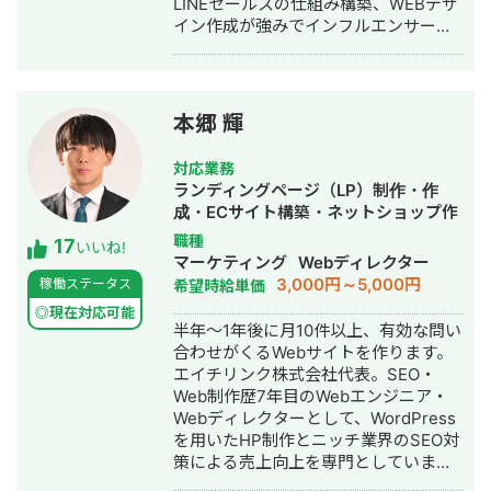
LINEセールスの仕組み構築、WEBデザ
ジェット機「MRJ／スペースジェッ
イン作成が強みでインフルエンサーの
ト」、およびボーイング向けの調達業
方のLINE構築や整体師の方のコンサル
務を担当 2022年 Schneider Electric
などの実績がございます。
入社：エネルギー分野（UPS）にて海
外サプライチェーンを担当 2022年 株
式会社LA ORG 創業：翻訳・Web制
本郷 輝
作・英語教育の3事業を軸に、グローバ
ル支援サービスを提供 🔗 各種リンク
対応業務
【公式サイト】https://la-org.com
ランディングページ（LP）制作・作
【ポートフォリオ】
成・ECサイト構築・ネットショップ作
https://www.portfolio.la-org.com
成代行・SEO対策・記事作成代行・ラ
職種
17
【Lancers】
いいね!
イティング・ホームページ制作・作
マーケティング
Webディレクター
https://www.lancers.jp/profile/oregonian
成・オウンドメディア制作・構築・運
3,000円～5,000円
稼働ステータス
希望時給単価
srsltid=AfmBOop2KwuI5Nr4TQFKMAkw
用代行
rmHXQjVdk 【CrowdWorks】
◎現在対応可能
半年～1年後に月10件以上、有効な問い
https://crowdworks.jp/public/employee
合わせがくるWebサイトを作ります。
【ココナラ】
エイチリンク株式会社代表。SEO・
https://coconala.com/users/2204682?
Web制作歴7年目のWebエンジニア・
srsltid=AfmBOoqYND8AKR3YqHKQ3-
Webディレクターとして、WordPress
BxWOkyg3sz0PsR36KnLqErFCjzVGkV4n
を用いたHP制作とニッチ業界のSEO対
策による売上向上を専門としていま
す。 HP/LP制作実績は100サイト以