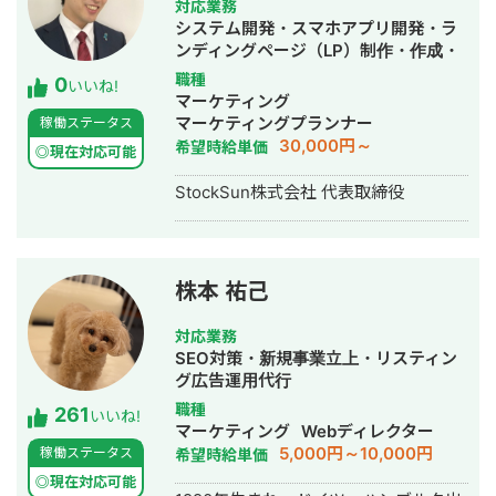
対応業務
ンサルティング会社を創設し、法人と
システム開発・スマホアプリ開発・ラ
してStockSunに参画。
ンディングページ（LP）制作・作成・
Youtubeチャンネル運営代行・立ち上
職種
0
いいね!
げ・ECサイト構築・ネットショップ作
マーケティング
成代行・SEO対策・新規事業立上・
マーケティングプランナー
稼働ステータス
SNS運用代行・ホームページ制作・作
30,000円～
希望時給単価
◎現在対応可能
成・リスティング広告運用代行・動画
制作・動画編集
StockSun株式会社 代表取締役
株本 祐己
対応業務
SEO対策・新規事業立上・リスティン
グ広告運用代行
職種
261
いいね!
マーケティング
Webディレクター
5,000円～10,000円
稼働ステータス
希望時給単価
◎現在対応可能