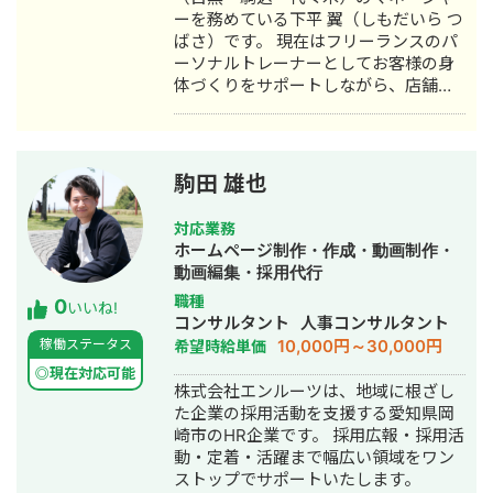
の他にもMEO,SNS,ナーチャリング,記
ーを務めている下平 翼（しもだいら つ
募集文の投稿までトータルサポート
事作成などWEBマーケ領域全般を経験
ばさ）です。 現在はフリーランスのパ
▼2023年8月～ 合同会社チル・リブ 役
ーソナルトレーナーとしてお客様の身
員に就任 ・開業3年目の放課後等デイ
体づくりをサポートしながら、店舗運
サービス施設の運営 ・集客,採用,バッ
営やトレーナー育成、集客・マーケテ
クオフィス業務,経営企画,マネジメント
ィングにもマネージャーとして携わっ
など幅広く業務を担当 ・赤字施設の経
ています。 小学3年生から高校3年生ま
営を安定化し、2年で売上2倍、稼働率
で約10年間、体操競技に打ち込み、高
駒田 雄也
100%以上を1年継続、2店舗目で営業利
校卒業後はスポーツ専門学校へ進学。
益100万円を達成 ・サイト制作〜WEB
健康やフィットネスについて学び、
対応業務
集客で毎月0→10件の新規利用者獲得、
2017年よりパーソナルトレーナーとし
ホームページ制作・作成・動画制作・
直接の資格者採用3名の実績
て活動をスタートしました。 その後、
動画編集・採用代行
大手パーソナルジムで店長を務め、多
職種
0
くのお客様のダイエットや身体づくり
いいね!
コンサルタント
人事コンサルタント
をサポート。現在は「一人ひとりの強
10,000円～30,000円
稼働ステータス
希望時給単価
みを活かしたサポート」を大切にし、
お客様の目標やライフスタイルに合わ
◎現在対応可能
株式会社エンルーツは、地域に根ざし
せた無理のない身体づくりをご提案し
た企業の採用活動を支援する愛知県岡
ています。 また、パーソナルジム事業
崎市のHR企業です。 採用広報・採用活
に加え、ファスティング事業の立ち上
動・定着・活躍まで幅広い領域をワン
げにも力を入れています。 健康・ダイ
ストップでサポートいたします。
エットの話はもちろん、店舗運営、組