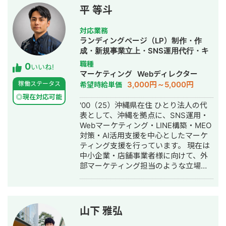
様のスケールハックにて圧倒的成果を
豊胸希望者LINEリスト30名獲得 来店誘
平 等斗
創出。 弊社は、 ・大手代理店や事業側
導Live→新規来店で150万以上の売り上
のマーケ責任者出身の少数精鋭集団 ・
げ獲得 ▶︎大手食品メーカー公式アカウ
対応業務
戦略伴走型の業界トップクラスの広告
ント 運用6ヶ月: フォロワー3000→1.5
ランディングページ（LP）制作・作
運用力 ・事業主様と成長する報酬形態
万人 キャンペーン企画＋広告運用＋ク
成・新規事業立上・SNS運用代行・キ
モデル の伴走型の広告代理店となりま
リエイティブの改善により フォロワー
ャスティング・記事作成代行・ライテ
職種
0
す。 事業主様と成長することをモット
数の大幅獲得に成功 ▶︎ダイエットレシ
いいね!
ィング・オウンドメディア制作・構
マーケティング
Webディレクター
ーとする広告代理店です。 徹底的に売
ピ系メディア アフィリエイトで月
築・運用代行・動画制作・動画編集・
3,000円～5,000円
稼働ステータス
希望時給単価
上拡大に拘るスタンスで、マーケティ
100〜150万の売り上げ獲得 ▶︎暮らし系
採用代行・AI活用
ングを成功に導きます。 アカウントサ
メディア アフィリエイトで月100万の
◎現在対応可能
'00（25）沖縄県在住 ひとり法人の代
ーベイやご相談から無料で承わらせて
売り上げ獲得 ▶︎大手カフェチェーンの
表として、沖縄を拠点に、SNS運用・
いただいておりますので、マーケティ
公式アカウント プロモーション目的の
Webマーケティング・LINE構築・MEO
ング周りでお困りの方はお気軽にお申
リール動画再生回数：約60万回再生獲
対策・AI活用支援を中心としたマーケ
し付けください。
得 キャンペーン企画＋広告運用＋クリ
ティング支援を行っています。 現在は
エイティブの改善を行う ▶︎メンズ眉毛
中小企業・店舗事業者様に向けて、外
サロン 運用2ヶ月：新規10名の来場獲
部マーケティング担当のような立場
得 SNSと広告を並行し、
で、SNS・LINE・Web集客・AI活用を
CPA5000→2500に削減 ▶︎EC下着メー
組み合わせた実行支援を行っていま
カー公式アカウント 運用6ヶ月：フォ
す。単なる運用代行ではなく、事業理
ロワー0→2.5万人 売り上げ：140％UP
解をもとにした戦略設計、施策実行、
▶︎花屋・EC・店舗 運用8ヶ月：フォロ
山下 雅弘
改善提案まで伴走するスタイルを大切
ワー300→1.7万人 インスタ売り上げ：