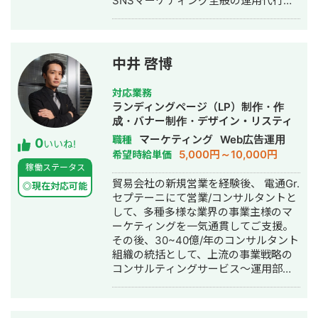
SNSマーケティング全般の運用代行事
食チェーン） ▼得意業界 店舗系（飲
業を行なっています。 ▶︎経歴 2022
食・美容・クリニック）/ 人材紹介 / ス
年 熊本大学卒業後、合同会社TIMを
クール / BtoB ▼サービス内容 ①LINE
設立 2023年 業務委託で複数社ディ
公式アカウント構築・運用（初期15万
レクターとして活動 2024年〜 合同
円〜 / 月額5万円〜） ②広告運用代行
中井 啓博
会社TIM アカウントプランナー(現任)
（固定5万円 / 手数料20％）
弊社の事業内容と実績をまとめており
対応業務
ます。 ナショナルクライアントから中
ランディングページ（LP）制作・作
小企業まで幅広く対応実績がありま
成・バナー制作・デザイン・リスティ
す。 ●事業内容 ・SNS運用代行 ・
ング広告運用代行・営業代行・採用代
マーケティング
Web広告運用
職種
0
SNSメディア構築、運営 ・SNSコンサ
いいね!
行
5,000円～10,000円
希望時給単価
ルティング ●運用実績まとめ ▶︎不動
稼働ステータス
産・住宅メディア運用 運用1年6ヶ月で
貿易会社の新規営業を経験後、 電通Gr.
合計20件の注文住宅の成約獲得 ▶︎採用
◎現在対応可能
セプテーニにて営業/コンサルタントと
ジャンル 薬学系企業様の新卒採用アカ
して、多種多様な業界の事業主様のマ
ウント 運用6ヶ月: フォロワー400人で
ーケティングを一気通貫してご支援。
Instagram経由の 新卒エ
その後、30~40億/年のコンサルタント
ントリー者60名以上獲得 社会的養護施
組織の統括として、上流の事業戦略の
設の施設職員採用アカウント 運用1年:
コンサルティングサービス～運用部隊
フォロワー3000人でInstagram経由の
の統括、広告運用ロジックの言語化等
会員登録者40名以上獲得 ▶︎
を経験。 現在は伴走支援型WEB広告代
バストアップメディア 運用6ヶ月: フォ
理店Vecesを運営し、 50社以上の事業
ロワー0→4.6万人 インスタLiveコラボ: