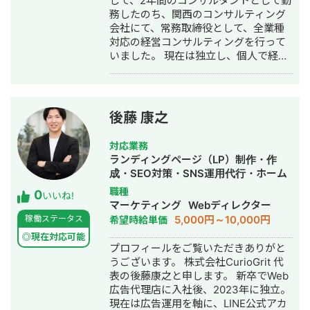
して、2年間のコンサルタントとして勤
務したのち、関西のコンサルティング
会社にて、常務取締役として、全業種
対応の経営コンサルティングを行って
いました。 現在は独立し、個人で経営
コンサルティングをメインに、複数の
企業の支援を行っています。 戦略立
案、業務改革、採用支援、IT導入な
ど、幅広いプロジェクトをリードし、
後藤 康之
数々の成功に貢献してきました。 特に
課題解決や業務効率化においては、深
対応業務
い専門知識と豊富な経験を有していま
ランディングページ（LP）制作・作
す。 また、社内のプロジェクトマネジ
成・SEO対策・SNS運用代行・ホーム
メント経験もあります。 新規事業の立
ページ制作・作成・バナー制作・デザ
職種
0
ち上げ時、提案資料の作成から営業管
いいね!
イン・リスティング広告運用代行・オ
マーケティング
Webディレクター
理、契約後の業務管理まで全てを統括
ウンドメディア制作・構築・運用代
5,000円～10,000円
稼働ステータス
希望時給単価
し、３年で事業部売上3億円を達成しま
行・採用代行・AI活用
した。 高い問題解決能力とコミュニケ
◎現在対応可能
プロフィールをご覧いただきありがと
ーション能力を活かし、クライアント
うございます。 株式会社CurioGrit 代
の課題を明確化し、最適な解決策を提
表の後藤康之と申します。 新卒でWeb
供します。 課題解決を主として行うた
広告代理店に入社後、2023年に独立。
め、業界を問わず全業種に対応してい
現在は広告運用を軸に、LINE公式アカ
ます。 生産管理や業務効率化、売上ア