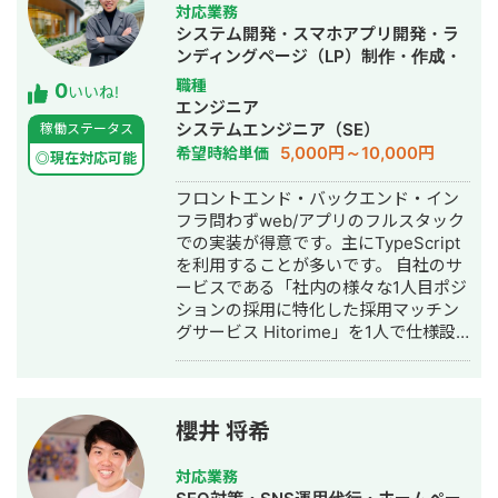
にしています。 また、ChatGPT、
0→100万以上 ●相談の流れ ご興味ござ
対応業務
Claude、Gemini、Claude Code、
いましたら、1度オンラインにて打ち合
システム開発・スマホアプリ開発・ラ
Codexなどの生成AIを日常業務に取り
わせを行いますので、メールにてご連
ンディングページ（LP）制作・作成・
入れており、マーケティング業務の効
絡ください。 平日18時以降、土日祝日
新規事業立上・ホームページ制作・作
職種
0
率化、資料作成、メール返信、日程調
いいね!
関わらず打ち合わせ可能です。 よろし
成・採用代行・AI活用
エンジニア
整、請求書・見積書作成、KPIモニタリ
くお願いします。 問い合わせ先：
システムエンジニア（SE）
稼働ステータス
ング、スライド生成など、ビジネスの
f5e82897e7vb85e05se@gmail.com
5,000円～10,000円
希望時給単価
現場で使えるAI活用の支援にも注力し
◎現在対応可能
弊社の実績は、こちらにまとめており
ています。
ます。
フロントエンド・バックエンド・イン
https://docs.google.com/document/d
フラ問わずweb/アプリのフルスタック
R7oiw/edit?usp=sharing 合同会社TIM
での実装が得意です。主にTypeScript
のホームページはこちら https://tim-
を利用することが多いです。 自社のサ
service.jp/
ービスである「社内の様々な1人目ポジ
ションの採用に特化した採用マッチン
グサービス Hitorime」を1人で仕様設
計/デザイン/フロントエンドからインフ
ラまで開発全て/クリエイティブ作成・
Meta広告運用/フォーム営業/商談対応
などを対応いたしました。この経験か
櫻井 将希
ら、事業を進めるおける「売るものを
決める・作る・売る/広める」の工程全
対応業務
ての解像度がある程度高いので、様々