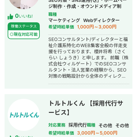
SEO対策・SNS運用代行・ホームペー
なポジションの方との連携がとりやす
ジ制作・作成・オウンドメディア制
いです。 現在はHitorimeは2026年5月
作・構築・運用代行・採用代行
職種
0
末時点でリリース1年半で累計企業導入
いいね!
マーケティング
Webディレクター
社数100社、累計求職者登録数1,000名
1,000円～3,000円
稼働ステータス
希望時給単価
を迎えております。 大学院と新卒の会
社にてPytorchなどを用いて機械学習モ
◎現在対応可能
SEOコンサルタント/ディレクターと福
デル（主に動画生成・画像内物体検
祉介護系特化のWEB集客全般の伴走支
知）の構築・データクレンジング・モ
援を行っております、櫻井将希（さく
デル改善などを1から実装した経験もあ
らい しょうき）と申します。 前職（株
るので、機械学習における解像度が比
式会社ウィルゲート）でのSEOコンサ
較的高いと思います。 今後やりたいこ
ルタント・法人営業の経験から、SEO
ととしては自社だから、自分だからこ
対策の戦略設計から全体のディレクシ
そ生み出せる世の中に求められるプロ
ョンをメインに行なっております。 キ
ダクトをAIを適切にフル活用し1人称で
ーワード選定、記事構成・編集、、リ
も作れるようなエンジニアを目指して
ライト・内部構造改善、E-E-A-T強化
おります。 また、直近はn8nなどのAI
など、SEO全般の支援が可能です。
オートメーションを使い、Notion・
トルトルくん 【採用代行サ
▼SEO実績 金融系サービスにて、SEO
Slack・各種AIツールを連携させ、様々
ービス】
メディアを新規立ち上げ、約400本の
な業務を自動化させることが増えてき
記事を3ヶ月で制作し、半年で検索流入
ているので、業務改善も対応可能で
採用代行
数を月8万pvまで拡大。その後1年半の
対応業務
職種
す。 いかなる仕事であれ頂いた仕事に
その他
その他
支援で20万pvまで成長。 検索10位以内
対して、精神誠意ご対応させて頂きま
3,000円～5,000円
希望時給単価