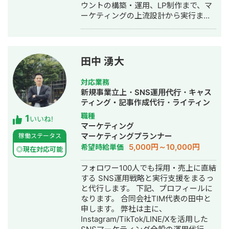
ウントの構築・運用、LP制作まで、マ
ップから、人事の採用支援まで、経営
ーケティングの上流設計から実行まで
に係るすべての業について改善を行
一気通貫でご支援しています。 ▼最大
い、企業の成長につなげます。
の強み 広告、SNSの導線を踏まえた上
での公式LINEの構築・運用になりま
す。 広告・SEO・SNSで新規流入を獲
田中 湧大
得 → LP・導線設計でLINEに誘導 → 教
育 → CV この全体フローの設計・実行
対応業務
が強みです。 ▼対応ツール・領域 GA4
新規事業立上・SNS運用代行・キャス
/ GTM / Looker Studio / Lステップ・L
ティング・記事作成代行・ライティン
Message（エルメ）/ LP制作 / バナ
グ・バナー制作・デザイン・オウンド
職種
1
ー・動画制作 / SEO / SNS運用 ▼対応
いいね!
メディア制作・構築・運用代行・動画
マーケティング
可能な広告媒体 Google広告（検索・デ
制作・動画編集・採用代行
マーケティングプランナー
稼働ステータス
ィスプレイ・P-MAX・YouTube）/
5,000円～10,000円
希望時給単価
Yahoo!広告 / Meta広告（Facebook・
◎現在対応可能
Instagram）/ LINE広告 / TikTok広告 /
フォロワー100人でも採用・売上に直結
X広告 / SmartNews広告 / Outbrain /
する SNS運用戦略と実行支援をまるっ
Taboola ▼代表的な実績 ・Meta広告で
と代行します。 下記、プロフィールに
ROI維持のまま月予算200万→1,200万
なります。 合同会社TIM代表の田中と
円まで拡大（オンラインアシスタント
申します。 弊社は主に、
事業） ・LINE友だち約9,700人獲得、
Instagram/TikTok/LINE/Xを活用した
テイクアウト売上前年比121%達成（飲