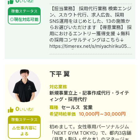
0
のキーワード数は192語を記録 0→1フ
す。 宜しくお願い致します。
いいね!
ェーズでのSEO基盤構築を一貫して支
【担当業務】 採用代行業務 検索エンジ
稼働ステータス
援 その他、福祉・人材・教育・ライフ
ン、スカウト代行、求人広告、採用
スタイル系メディアでも運用支援実績
◎現在対応可能
SNS運用をはじめとした、13の施策か
あり。 上流の戦略設計から、エンジニ
らお選びいただけます 【得意業務】 採
ア・ライターのディレクションが得意
用におけるエントリー獲得支援 ↓無料
です。 ▼WEB制作実績 ・専門商社、建
の採用コンサルティングはこちら↓
築会社、福祉系施設など実績5社 ▼自
https://timerex.net/s/miyachiriku0503_
社実績 ・「調布市 放課後デイ」
▼実績例 ①建設系の企業 └月10万円
→SEO:3位 / MEO:1,2位 ・新規利用の
で業務委託7名、正社員3名の採用に成
問合せ：CV10件/月 【得意分野】 SEO
功 └採用単価を40~70%下げれてる ソ
戦略設計・運用改善 ディレクション業
リューション 採用TikTok運用 └企画の
下平 翼
務全般(SEO,ライティング,SNS,WEB制
設計〜投稿までトータルで運用をサポ
作,MEOなど) 【得意業界】 ・介護・福
ート └StockSunにある運用ノウハウ
対応業務
祉系（補助金関連事業） ・店舗ビジネ
を最大限に活用し採用獲得に成功 ②介
新規事業立上・記事作成代行・ライテ
ス 【経歴】 ▼2017年 法政大学 卒業
護・福祉系企業 ライトプラン月10万円
ィング・採用代行
▼2017年4月～2021年10月 注文住宅
の利用例 支援開始1週間で7応募、1名
To C営業 ▼2022年2月～2023年7月
セールス
営業
職種
0
採用に成功 ソリューション：スカウト
いいね!
株式会社ウィルゲート 入社 ・WEB
10,000円～30,000円
希望時給単価
代行 ＊採用戦略設計〜スカウト送信ま
コンサルティング商材の法人営業（計
稼働ステータス
でサポート ③営業会社 ライトプラン
200社以上の課題特定と提案） ・SEO
初めまして。女性専用パーソナルジム
月10万円の利用例 支援開始1週間で5応
△仕事内容に
コンサルタントとしてSEO施策の提
「NEXT GYM TOKYO」で、都内3店舗
募、営業職1名の採用に成功 ソリュー
よる
案・運用・ディレクションを担当 ・そ
（目黒・駒込・代々木）のマネージャ
ション：Indeed運用 ＊採用戦略設計〜