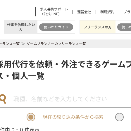
求人募集サポート
運営会社
利用規約
プラ
（公式LINE）
仕事を依頼したい
使いかたガイド
フリーランスの方
使い
方
ーランス一覧
ゲームプランナーのフリーランス一覧
採用代行を依頼・外注できるゲーム
ス・個人一覧
現在の絞り込み条件から検索
 件中 0 - 0 件表示