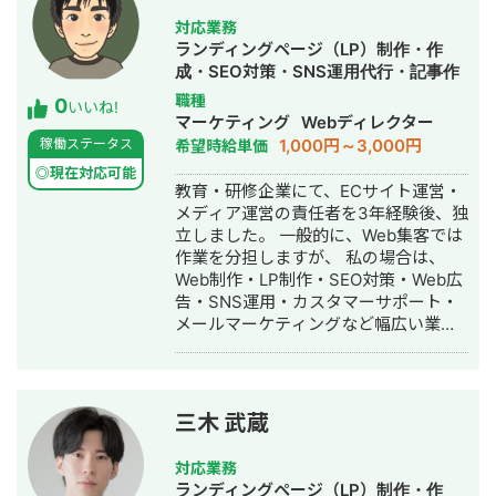
ので伴走してほしい 起業・事業拡大に
あり ◉自社メディア（SEO集客）
対応業務
向けて戦略を整理したい 「人の心が動
（2019年） ⇒オウンドメディアの売却
ランディングページ（LP）制作・作
く瞬間をつくる」ことを軸に、ただ作
（約2000万円） ◉自社メディア（SEO
成・SEO対策・SNS運用代行・記事作
る・ただ運用するだけでなく、成果に
集客）（2020年） ⇒女性向けメディア
成代行・ライティング・ホームページ
職種
0
つながる本質的な施策をご提案しま
いいね!
の運営で医療脱毛の案件月150件以上獲
制作・作成・リスティング広告運用代
マーケティング
Webディレクター
す。 まずはお気軽にご相談ください。
得 ◉広告運用代行（2021年） ⇒リプ
行・オウンドメディア制作・構築・運
1,000円～3,000円
稼働ステータス
希望時給単価
レイスでクライアント様の売上5倍 ※ク
用代行
◎現在対応可能
ライアント様の商材が良かった可能性
教育・研修企業にて、ECサイト運営・
多いにあり ◉広告運用代行（2021年）
メディア運営の責任者を3年経験後、独
⇒クリニック様の新規立上げ→半年後
立しました。 一般的に、Web集客では
に月商3000万円 ※クライアント様の商
作業を分担しますが、 私の場合は、
材が良かった可能性多いにあり ◉自社
Web制作・LP制作・SEO対策・Web広
メディア（SEO集客）（2021年~2022
告・SNS運用・カスタマーサポート・
年） ⇒女性向けメディアの運営で美容
メールマーケティングなど幅広い業務
整形の案件月150以上件獲得 ◉自社メ
を1人で担当して参りました。 そのた
ディア（SEO集客）（2022年~2023
め、Web集客に関わる幅広い経験があ
年） ⇒女性向けメディアの運営で医療
ることは、私の強みです。 3年ほど、
脱毛の案件月200件以上獲得 ◉オウン
Webからの売上に責任を持って取り組
ドメディア代行運営（2023年~2024年
三木 武蔵
むシビアな環境で業務をして参りまし
現在） ⇒制作費50万/月で10ヶ月後に
たので、対応力には自信があります。
月商500~1000万円達成 WEB集客に関
対応業務
Webマーケティング系の施策にお困り
する無料相談（~30分）を行っていま
ランディングページ（LP）制作・作