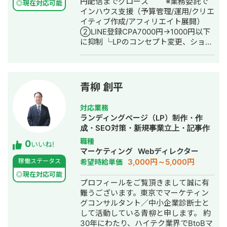
円配信までグロース ※業務委託で
◎現在対応可能
インハウス支援（予算管理/運用/クリエ
イティブ作成/アフィリエイト展開）
②LINE登録CPA7000円→1000円以下
に抑制 └LPのコンセプト変更、ショー
ト動画の検証 業種:人材エージェント
③月予算500万円から月予算6000万円
までグロース └PMAX,meta,スマート
ニュースを運用 └中間指標、CPOベー
青柳 創平
スでの細かいクリエイティブ単位の精
査 └月100本以上のクリエイティブ(先
対応業務
方の協力あり) ④ROAS400%を維持し
ランディングページ（LP）制作・作
て、月予算200万円から月予算800万円
成・SEO対策・新規事業立上・記事作
まで拡大 └他社と被らないコンセプ
成代行・ライティング・オウンドメデ
職種
0
ト、真似できない動画素材をベースに
いいね!
ィア制作・構築・運用代行
マーケティング
Webディレクター
グロース └浅い地点の指標は、自動ル
3,000円～5,000円
稼働ステータス
希望時給単価
ール設定を活用し、損切りを徹底
(CPM, CPC, CPA) └予約、面談実施、
◎現在対応可能
プロフィールをご覧頂きまして誠に有
成約もクリエイティブ単位で計測、損
難うございます。東京でマーケティン
切り ■広告運用(Google、Yahoo、
グコンサルタント／中小企業診断士と
Facebook、Instagram、Twitter、
して活動している青柳と申します。 約
LINE、TikTok、スマニュー、Linkedin)
30年にわたり、ハイテク業界でBtoBマ
年間予算2000万〜3億円