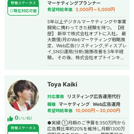
マーケティングプランナー
稼働ステータス
ざいます。 個別にはお話できるものも
3,000円～5,000円
希望時給単価
ございますので、ご興味を持っていた
◎現在対応可能
だけましたらお気軽にご連絡くださ
5年以上デジタルマーケティングや事業
い。 ▼活動時間／連絡について フリー
開発に携わってきた経験を持つ。 【経
ランス専業ですので、基本的にはすぐ
歴】 新卒で株式会社オプトに入社。 最
にご連絡ができるかと存じます。 状況
大数億/月のWebマーケティング戦略策
によってご返信が遅くなる場合もござ
定、Web広告(リスティング,ディスプレ
いますが、必ず24時間以内にご返信い
イ,SNS)運用/分析/施策改善を3年半経
たします。 ご興味持っていただけまし
験。 その後、株式会社オプトインキュ
たら、メッセージでお気軽にお声がけ
ベートへ出向。 マネージャーとして新
ください。 どうぞよろしくお願いいた
規事業開発支援、プロジェクトマネジ
します！
メント業務、ターゲット/競合戦略策
定、顧客課題調査(定性・定量)、アライ
Toya Kaiki
アンス、解決策実証や 新規事業のプロ
トタイプ制作・Webサービス開発ディ
リスティング広告運用代行
対応業務
レクション、オープン実証実験支援、
マーケティング
Web広告運用
職種
実証データ分析、マーケティング戦略
10,000円～30,000円
希望時給単価
立案/改善を行う。
0
いいね!
●実績 ①月額のご予算を350万円から
稼働ステータス
広告費比率約20%を維持し月額1300万