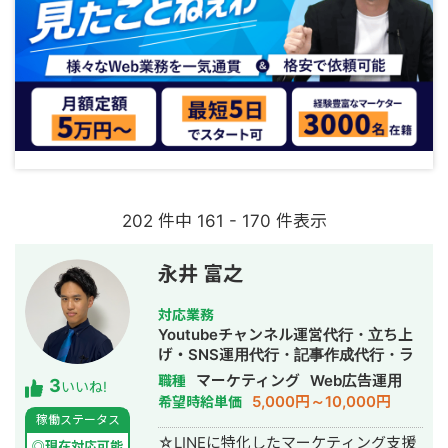
202 件中 161 - 170 件表示
永井 富之
対応業務
Youtubeチャンネル運営代行・立ち上
げ・SNS運用代行・記事作成代行・ラ
イティング・リスティング広告運用代
マーケティング
Web広告運用
職種
3
いいね!
行・動画制作・動画編集
5,000円～10,000円
希望時給単価
稼働ステータス
☆LINEに特化したマーケティング支援
◎現在対応可能