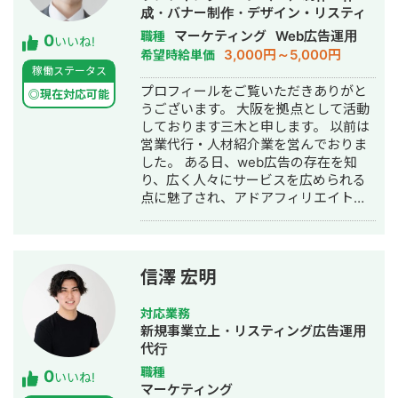
なことがございましたら、ぜひお気軽
すので、お気軽にお声掛け下さい。
成・バナー制作・デザイン・リスティ
にご相談ください。どんな些細な案件
ング広告運用代行
マーケティング
Web広告運用
職種
0
も、Zoomで無料相談をお受けいたしま
いいね!
3,000円～5,000円
希望時給単価
す。 ▼資格 ・ITパスポート ・教員免許
稼働ステータス
（中学・高校理科） ▼実績例 ＜Web制
プロフィールをご覧いただきありがと
作＞ ・HP制作（税理士事務所、資格発
◎現在対応可能
うございます。 大阪を拠点として活動
行団体など） ・LP制作（教育系企業、
しております三木と申します。 以前は
留学エージェント、資格発行団体な
営業代行・人材紹介業を営んでおりま
ど） ・顧客へのインタビュー記事制作
した。 ある日、web広告の存在を知
教育関係のお客様が多いですが、それ
り、広く人々にサービスを広められる
以外の実績もございます。 ＜SEO＞ ・
点に魅了され、アドアフィリエイトを
約1年で1.7万PV→8.2万PV／月までア
行っている広告代理店に就職しまし
ップ（教育系ECサイト） ・ビッグキー
た。 入社後、約1年で案件を月間1億円
ワード「プログラミング言語」で3位獲
規模にまで成長させることができるよ
得（約1万PV/月） ・ビッグキーワード
うになり、ある広告媒体で歴代日本一
「基本情報技術者試験」で3位獲得（約
信澤 宏明
になることができました。
1.6万PV/月） ・個人ブログ開設から3
か月で1万PV達成 ＜Web広告＞ ・リス
対応業務
ティング広告：CV単価1300円台達成
新規事業立上・リスティング広告運用
（留学エージェントの資料請求） ・リ
代行
スティング広告：CV単価50%削減達成
職種
0
（オンライン教育講座の申込） ※守秘
いいね!
マーケティング
義務の都合上、記載できない実績もご