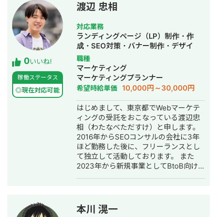
トの課題と向き合い、成果につながる
ルを活かし、オウンドメディア代行運
渡辺 忠相
マーケティング支援を行ってきまし
営も開始しました。 【経験】 ◉自社メ
た。 さらに同年、ペット火葬事業を行
ディアは、ブライダル・ペット・車・
対応業務
う「合同会社ペットフル」を立ち上
美容整形・医療脱毛・不動産・金融ジ
ランディングページ（LP）制作・作
げ、年間6,000件超のご家族様のお別れ
ャンルの経験があります。 ◉広告運用
成・SEO対策・バナー制作・デザイ
をサポート。 高い顧客満足度と事業成
代行は、美容クリニック・医療脱毛・
ン・リスティング広告運用代行・オウ
職種
0
長を実現し、2024年に事業売却まで経
不動産・金融の経験があります。 ◉オ
いいね!
ンドメディア制作・構築・運用代行
マーケティング
験しています。 現在は、全国で経営者
ウンドメディア運用代行は、不動産・
マーケティングプランナー
稼働ステータス
コミュニティを展開する株式会社
金融の経験があります。 【実績】 ◉自
10,000円～30,000円
希望時給単価
KotoMeetの取締役として事業運営を行
社メディア（SEO集客）（2017年~）
◎現在対応可能
いながら、企業のマーケティング支
⇒自社メディア運営（複数サイト）で
はじめまして、東京都でWebマーケテ
援・Web制作・広告運用のご相談を承
月500PV ◉自社メディア（SEO集客）
ィングの受託をおこなっている渡辺忠
っております。 【提供できる価値】 心
（2018年） ⇒ペットメディアの運営で
相（わたなべただすけ）と申します。
理学に基づく訴求設計・ライティング
ドッグフードの案件月100件以上獲得
2016年からSEOコンサルの会社に3年
成果に直結するWebサイト / LP制作
◉自社メディア（SEO集客）（2018
ほど勤務した後に、フリーランスとし
Google広告・Meta広告などの運用改
年） ⇒車メディアの運営で車買取査定
て独立して活動しております。 また
善 事業成長させるためのマーケティン
の案件月300件獲得 ◉自社メディア
2023年から新規事業としてBtoB向け
グ戦略全体設計 コミュニティ運営・商
（SEO集客）（2017年~2022年） ⇒ブ
ホワイトペーパーのポータルサイト
品設計のアドバイス 【こんな方はぜひ
ライダルメディアの運営で結婚式場・
https://bizful.net/ を立ち上げまして、
ご相談ください】 Webからの集客を強
指輪の案件月150件以上獲得 ◉EC販売
現在は受託案件と並行しながらこちら
化したい サイトやLPを「刺さる構成」
（2018年~） ⇒家内の趣味のスライム
の運営もおこなっております。
で作りたい 広告運用の成果を今より伸
をEC販売のアドバイスで月商150万円
本川 滉一
ばしたい マーケティング担当がいない
※家内のセンスが良かった可能性多いに