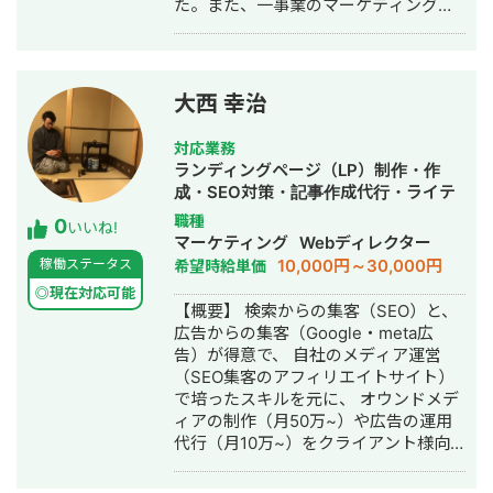
た。また、一事業のマーケティングを1
をざっと挙げると ・学習塾 ・家庭教師
人で戦略・企画・実行まで実施した経
・動画編集のオンラインスクール ・居
験もございます。 現在は、法人様の
酒屋 ・AGAクリニック ・不動産コンサ
WEB広告運用代行・コンサルを行なっ
ルタント ・パーソナルジム ・美容サロ
ております。 ■私の経験 ・月予算30万
ン(ハイフ、エステなど) これらのアカ
大西 幸治
円〜140万円の広告運用 ・広告運用チ
ウント構築をゼロから行った経験があ
ームの責任者 ・一事業におけるSNSと
ります。 ・取得したリストをどのよう
対応業務
広告を使ったリスト獲得からLステッ
に利益に繋げれば良いかわからない ・
ランディングページ（LP）制作・作
プ、メルマガを使った教育・セール
アクセスは集まっているが商品の販売
成・SEO対策・記事作成代行・ライテ
ス、 Google Analyticsを使った分
方法がわからない ・複数の人に何度も
ィング・リスティング広告運用代行・
職種
0
析、改善案までを1人で構築、運用 ■稼
購入してもらってLTVを上げたい 上記
いいね!
オウンドメディア制作・構築・運用代
マーケティング
Webディレクター
働できる時間帯 フリーランスですの
に当てはまる方は、是非気軽にチャッ
行
10,000円～30,000円
稼働ステータス
希望時給単価
で、終日対応可能です。 連絡手段は
トワークにてご相談ください。
・LINE ・Gmail ・Twitter(DM)
◎現在対応可能
【概要】 検索からの集客（SEO）と、
・Messenger ・Chatwork ・
広告からの集客（Google・meta広
Slack のいずれかにて可能です。
告）が得意で、 自社のメディア運営
ご依頼の際には、ビジネスモデルをお
（SEO集客のアフィリエイトサイト）
聞きし、 KPIを達成できるような高
で培ったスキルを元に、 オウンドメデ
い広告戦略をご提案いたします！ ■こ
ィアの制作（月50万~）や広告の運用
れまで携わった案件・運用できる案件
代行（月10万~）をクライアント様向
・メルマガ、LINE、リスト集客 ・SNS
けのサービスとして取り扱っていま
運用(Twitter・Instagram) ・セミナー
す。 SEOと広告の両方得意なので、 新
・プロダクトローンチ、情報商材 ご興