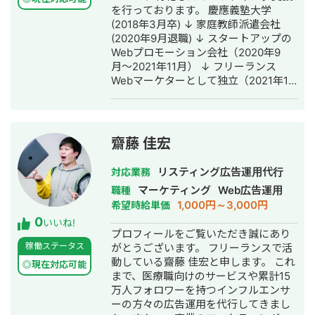
を行っております。 慶應義塾大学
(2018年3月卒) ↓ 家庭教師派遣会社
(2020年9月退職) ↓ スタートアップの
Webプロモーション会社（2020年9
月〜2021年11月） ↓ フリーランス
Webマーケターとして独立（2021年12
月〜） ↓ Webマーケティング受託事業
で法人化（2023年1月〜） 以前在籍し
ていたWebプロモーションの会社にて
・商品開発 ・集客 ・販売 までの流れ
齋藤 佳宏
をゼロから構築し、実装することをメ
インの仕事として行っていました。 特
リスティング広告運用代行
対応業務
に得意な分野がDRMです。 取得したリ
マーケティング
Web広告運用
職種
ストに対して教育〜販売までの流れを
1,000円～3,000円
希望時給単価
構築し、成約率とLTVを上げることに
0
絶対的な自信を持っています。 ◆LINE
いいね!
プロフィールをご覧いただき誠にあり
公式アカウント（APIツールで機能拡張
稼働ステータス
がとうございます。 フリーランスで活
したもの） ◆メルマガ を用いて上記の
動している齋藤 佳宏と申します。 これ
DRMを行なっています。 特にLINE構築
◎現在対応可能
まで、医療職向けのサービスや累計15
に関しては構築実績50アカウントを超
万人フォロワーを持つインフルエンサ
えているので豊富なノウハウを蓄えて
ーの方々の広告運用を代行してきまし
います。 LINE構築を行なったジャンル