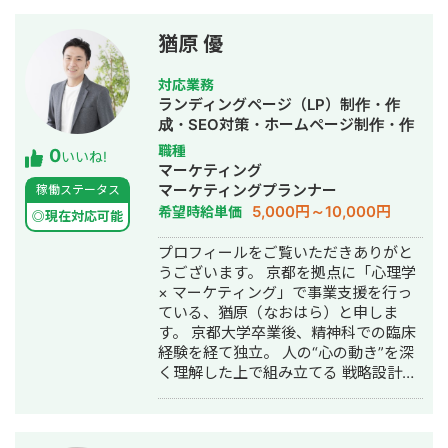
規立ち上げ時のWEB集客担当や、 既存
味持っていただけましたら、メッセー
のWEB集客の流入元の分析、最適化の
ジでお気軽にお声がけください。 どう
猶原 優
依頼を受ける事が多いです。 WEB集客
ぞよろしくお願いいたします。
に関する無料相談（~30分）を行って
対応業務
いますので、お気軽にお声掛け下さ
ランディングページ（LP）制作・作
い。 【経歴】 古美術品の鑑定・目利き
成・SEO対策・ホームページ制作・作
の習得の為、2003年から4年の住み込
成・リスティング広告運用代行
職種
0
み修行（丁稚奉公）を経て、2007年よ
いいね!
マーケティング
り古美術の買取・販売事業を実店舗で
マーケティングプランナー
稼働ステータス
13年行なっていました。 （需要あるか
5,000円～10,000円
希望時給単価
は謎ですが、現在も古美術品の鑑定・
◎現在対応可能
買取や業者専用オークションへの代理
プロフィールをご覧いただきありがと
出品できます。） 2014年頃から、この
うございます。 京都を拠点に「心理学
古美術事業のWEB集客を目的に、自身
× マーケティング」で事業支援を行っ
でオウンドメディアを立ち上げ、この
ている、猶原（なおはら）と申しま
経験からWEBマーケ、SEO集客のスキ
す。 京都大学卒業後、精神科での臨床
ルを身につけました。 2016年にWEB
経験を経て独立。 人の“心の動き”を深
メディア事業（SEO集客のアフィリエ
く理解した上で組み立てる 戦略設計・
イトサイト）で法人化。 2021年からク
Web制作・広告運用 を強みに、2020
ライアン様向けのサービス（広告運用
年に株式会社OWNLIFEを設立しまし
代行業）を開始し、 2023年からは自
た。 これまでに多種多様なクライアン
社のメディア運営で培ったSEOのスキ