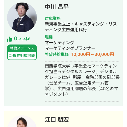
強みとし、PDCAを高速で回しつつク
中川 昌平
ライアントの売上最大化をサポートし
ています。 店様・制作会社様との協業
対応業務
実績も豊富で、長期的なパートナーシ
新規事業立上・キャスティング・リス
ップを重視したマーケティング支援を
ティング広告運用代行
行っております。
職種
0
いいね!
マーケティング
マーケティングプランナー
稼働ステータス
10,000円～30,000円
希望時給単価
◎現在対応可能
関西学院大学→事業会社マーケティン
グ担当→デジタルガレージ。デジタル
ガレージは9年所属。金融部署の副部長
（営業チーム、広告運用チーム管
掌）、広告運用部署の部長（40名のマ
ネジメント）
江口 朋宏