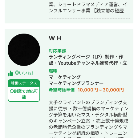
業、ショートドラマメディア運営、イ
アプランニング〜レポーティングまで
ンフルエンサー事業 【独立前の経歴・
一貫対応。営業と連携し、複数案件の
実績】 大手パーソナルジムの上場企業
運用を担当。 担当業種 教育／ラグジュ
で全SNSの責任者を3年。 ┗ダイエッ
アリーブランド／金融／EC／通信／出
ト系インスタの立ち上げ ┗1年目にフ
版／官公庁 対応媒体 Google（検索／
ォロワー10万、3年後にフォロワー50
ディスプレイ／YouTube） Yahoo!
W H
万人 ┗SNSチームの立ち上げをし、全
Meta／X（旧Twitter）／LINE／DV360
てインハウス化させる ┗大手出版社か
実績（抜粋） 美容商材のCPA改善：キ
対応業務
らインスタのレシピ本を出版。
ャンペーン施策でCPAを¥2,000→¥200
ランディングページ（LP）制作・作
※「PFCバランスを整えるだけやせるレ
に改善（Meta Advantage+活用） ブラ
成・Youtubeチャンネル運営代行・立
シピ」Amazonや書店に売ってます。
ンド好感度向上施策：訴求変更でブラ
ち上げ・ECサイト構築・ネットショッ
職種
0
担当した具体的なアカウント※全て立ち
ンドリフト250％増 新規媒体導入支
いいね!
プ作成代行・SEO対策・SNS運用代
マーケティング
上げから担当 ┗instagram：ダイエッ
援：DV360を用いた大型案件で自社初
行・キャスティング・ホームページ制
マーケティングプランナー
稼働ステータス
トメディア 45万人 ┗instagram：パ
の1億円超の受注に貢献 Smart
作・作成・バナー制作・デザイン・ロ
10,000円～30,000円
希望時給単価
ーソナルジム 2万人 ┗instagram：食
Incubation株式会社（2020年4月〜
〇副業で対応可
ゴデザイン・作成・イラスト制作・リ
品定期通販 2.2万人 ┗Twitter：パー
能
2022年5月） 資本金：300万円／従業
スティング広告運用代行・オウンドメ
大手クライアントのブランディング支
ソナルジム 1万人 ┗tiktok：ダイエッ
員数：8名／非上場 ポジション：広告
ディア制作・構築・運用代行・動画制
援に従事 ・数十億規模のマーケティン
トメディア1万人 ┗Youtube：パーソナ
運用者 業務内容 D2C美容商材を中心と
作・動画編集
グ予算を用いたマス・デジタル横断型
ルジム ※チャンネル登録2,000人以上、
した単品通販領域にて、広告戦略の設
のキャンペーン立案 ・売上数十億規模
50本以上の動画作成
計・運用を担当。ディレクション・メ
の老舗地元企業のブランディングやマ
ンバーマネジメント・LP改善なども担
ーケティング組織の構築・トレーニン
当。 実績 月間運用額：2,000万円／月