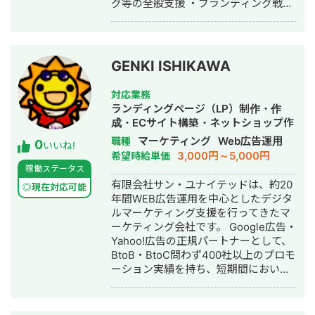
グ等の全般支援 ・ブランディング戦
間粗利：約300万円 ■得意分野・活か
略、パーパスブランド支援、クリエイ
せるスキル Web広告戦略の立案・運
ティブディレクション業務 その他WEB
用・改善までの一貫対応 検索／SNS／
マーケティング関連業務 ・SEO支援会
動画／DSP など多媒体での運用最適化
社にてSEOコンサルティング ・月間
経験 ターゲットインサイトを活かした
GENKI ISHIKAWA
1000万PVのWEBメディアの運営 ・
訴求開発・LPO改善 チームディレクシ
Instagram個人実績30万フォロワー ・
ョン・マネジメント ■強み・アピール
対応業務
Tiktok個人実績10万フォロワー ・リス
ポイント プロジェクト推進力：美容
ランディングページ（LP）制作・作
ティング広告/ディスプレイ広告の運用
D2C商材で月2,000万円の売上を企
成・ECサイト構築・ネットショップ作
歴5年 過去経歴 ・外資マーケティング
画・実行・展開まで主導 サービス立ち
成代行・SEO対策・SNS運用代行・キ
マーケティング
Web広告運用
職種
0
会社にてブランドマーケティングを担
いいね!
上げ経験：業界特化型マッチングサー
ャスティング・ホームページ制作・作
3,000円～5,000円
希望時給単価
当（年間予算数十億円のプロジェクト
ビスを0→1で構築し、業界トップクラ
成・バナー制作・デザイン・ロゴデザ
稼働ステータス
責任者） ・価格最適化やダイナミック
スへ成長 柔軟な広告運用スキル：媒体
イン・作成・イラスト制作・リスティ
有限会社サン・ユナイテッドは、約20
プライシングのモデル構築 ・ブランド
◎現在対応可能
横断での予算調整によるROI最大化を得
ング広告運用代行・オウンドメディア
年間WEB広告運用を中心としたデジタ
設計やKPI設計の消費者調査設計
意とする ■保有資格 Google広告：検
制作・構築・運用代行
ルマーケティング支援を行ってきたマ
索／ディスプレイ／アプリ Meta認定：
ーケティング会社です。 Google広告・
メディアプランニング／メディアバイ
Yahoo!広告の正規パートナーとして、
イングエキスパート
BtoB・BtoC問わず400社以上のプロモ
ーション実績を持ち、短期間において
成果改善を実現してきました。 広告運
用だけでなく、LP制作・WEB制作・分
析・改善提案まで一貫した支援体制を