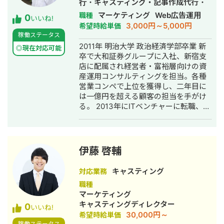
行・キャスティング・記事作成代行・
ライティング・事務代行・リスティン
マーケティング
Web広告運用
職種
0
いいね!
グ広告運用代行・オウンドメディア制
3,000円～5,000円
希望時給単価
作・構築・運用代行・営業代行
稼働ステータス
2011年 明治大学 政治経済学部卒業 新
◎現在対応可能
卒で大和証券グループに入社、新宿支
店に配属され経営者・富裕層向けの資
産運用コンサルティングを担当。各種
営業コンペで上位を獲得し、二年目に
は一億円を超える顧客の担当を手がけ
る。 2013年にITベンチャーに転職、社
内ベンチャーで広告代理事業を立ち上
げ、スマートフォン広告の企画営業を
開始。東証一部企業から、上場系メガ
ベンチャーまでゼロから開拓。クライ
伊藤 啓輔
アントのCPAを従来の半分以下に抑え
る施策を編み出し、立ち上げ数ヶ月で
キャスティング
対応業務
月商1,000万円を突破。 その後友人とto
職種
Cの美容系アプリを手がけるスタート
マーケティング
アップを創業し取締役COOに就任。創
キャスティングディレクター
0
業二年間で合計約１億円の資金調達を
いいね!
30,000円～
希望時給単価
実施するとともに、従業員数も5倍の組
稼働ステータス