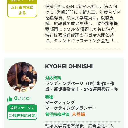
織に拡大。 2017年末から自身でWEB
株式会社USENに新卒入社し、法人向
マーケティングの会社を創業、フリー
△仕事内容に
けICT営業部門にて新人王、年度ＭＶＰ
ランスチームとともに、100を超えるク
よる
を獲得後、私立大学職員に。就職支
ライアントのマーケティングサポート
援、広報職で成果を残し、改革施策提
を展開中。得意領域はSNS運用、ディ
案部門にてMVPを獲得した後に独立。
スプレイ広告、リスティング、インフ
現在は芸能評論家の布目靖太郎と共
ルエンサーマーケティング 現在まで上
に、タレントキャスティング会社「株
場企業をはじめとした100社以上の支援
式会社クロスアイ」を経営しておりま
実績があり、今までのノウハウを全て
す。 https://x-i.co.jp
お伝え致します！ また同時にフリーで
芸能活動をしており、SUITS2や半沢直
樹に一部出演。海外の芸能事務所とも
KYOHEI OHNISHI
提携し、自身のマーケティングにも注
力している。
対応業務
ランディングページ（LP）制作・作
成・新規事業立上・SNS運用代行・キ
ャスティング・バナー制作・デザイン
職種
0
いいね!
マーケティング
マーケティングプランナー
稼働ステータス
未登録
希望時給単価
◎現在対応可能
理系大学院を卒業後、広告会社に入