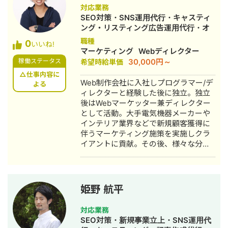
対応業務
SEO対策・SNS運用代行・キャスティ
ング・リスティング広告運用代行・オ
ウンドメディア制作・構築・運用代行
職種
0
いいね!
マーケティング
Webディレクター
30,000円～
稼働ステータス
希望時給単価
△仕事内容に
Web制作会社に入社しプログラマー/デ
よる
ィレクターと経験した後に独立。独立
後はWebマーケッター兼ディレクター
として活動。大手電気機器メーカーや
インテリア業界などで新規顧客獲得に
伴うマーケティング施策を実施しクラ
イアントに貢献。その後、様々な分野
でスキルシェア出来る環境に魅力を感
じStockSunに参画。 クライアントの
目的と予算を考慮した上、最適なWEB
集客をご提案させて頂きますのでお気
姫野 航平
軽にご相談くださいませ。
対応業務
SEO対策・新規事業立上・SNS運用代