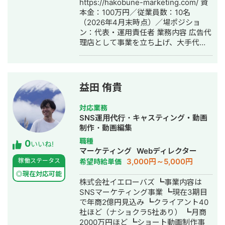
https://hakobune-marketing.com/ 資
BtoB 国内最大手の企業向け研修企業と
本金：100万円／従業員数：10名
現在も直取引でご支援しており、月間
（2026年4月末時点）／場ポジショ
2,000万円ほどの運用予算をお預かりし
ン：代表・運用責任者 業務内容 広告代
て直近6ヶ月連続KPI達成しておりま
理店として事業を立ち上げ、大手代理
す。Google,Yahoo!,Microsoft,Meta中
店との連携によるWeb広告の運用・マ
心にリスティングとSNS/Disの掛け合
ネジメントを担当。自身での実務運用
わせで成果最大化しています。 【簡単
に加え、チームマネジメントや定例資
な強み】 社員時代に年間38億円の運用
料の作成も実施。媒体設計〜分析〜改
型獲得広告予算を1人で差配、かつクリ
益田 侑貴
善提案までを一気通貫で担う。 実績
エイティブ（静止画、動画、LP全て）
（抜粋） 金融案件：月間1億円規模の
領域のPDCAまで実行してきたことで
対応業務
運用を2名で対応し、引き継ぎ後にCPA
豊富なCPA,LTV改善知見を有している
SNS運用代行・キャスティング・動画
を約85％に改善。 美容案件：月間運用
と自負しております。
制作・動画編集
額2,000万円の案件を
職種
0
G/Y/META/Criteoで一人で運用し、目
いいね!
マーケティング
Webディレクター
標CPAを安定して達成。 担当業種 金融
3,000円～5,000円
稼働ステータス
希望時給単価
／保険／美容／製薬 株式会社CARTA
HOLDINGS（2022年6月〜2024年2
◎現在対応可能
株式会社イエローバズ ┗事業内容は
月） 資本金：11億1,100万円／従業員
SNSマーケティング事業 ┗現在3期目
数：連結1,563名（2023年12月末時
で年商2億円見込み ┗クライアント40
点）／上場企業 ポジション：広告運用
社ほど（ナショクラ5社あり） ┗月商
担当 業務内容 大手総合広告代理店に
2000万円ほど ┗ショート動画制作事
て、運用領域の専任担当としてメディ