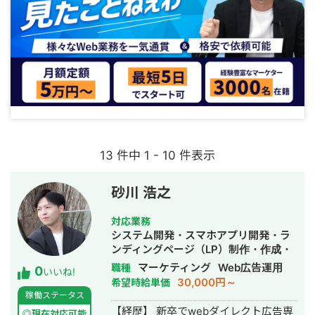
13 件中 1 - 10 件表示
砂川 浩之
対応業務
システム開発・スマホアプリ開発・ラ
ンディングページ（LP）制作・作成・
新規事業立上・キャスティング・記事
マーケティング
Web広告運用
職種
0
いいね!
作成代行・ライティング・ホームペー
30,000円～
希望時給単価
ジ制作・作成・バナー制作・デザイ
稼働ステータス
ン・リスティング広告運用代行・動画
【経歴】 新卒でwebダイレクト広告専
◎現在対応可能