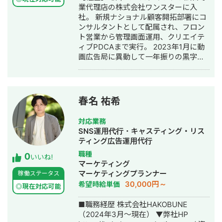
制作・動画編集
業代理店の株式会社ワンスターに入
社。 新規ナショナル顧客開拓部署にコ
ンサルタントとして配属され、フロン
ト営業から管理画面運用、クリエイテ
ィブPDCAまで実行。 2023年1月に動
画広告局に異動して一年振りの黒字化
達成。 2024年2月に独立してデジタル
マーケティング全般を支援する株式会
社Fullioとシステム開発支援をする株式
会社BRAVEAIDを創業、代表取締役就
春名 祐希
任。 【主な実績】 ・D2C系 飲料、食
品、化粧品、健康食品を中心に月額100
対応業務
万円から最高1.65億円の運用実績があ
SNS運用代行・キャスティング・リス
ります。 特にMeta広告、Google広告
ティング広告運用代行
の攻略が強く、時点でYDA、TikTok、
職種
0
各種DSP、LINE（YDAに統合されます
いいね!
マーケティング
が）、Smartnewsの順に運用、CPA目
マーケティングプランナー
稼働ステータス
標クリア実績があります。 ・来店系 脱
30,000円～
希望時給単価
毛サロン、結婚相談所で月額2,000〜
◎現在対応可能
5,000万円の運用実績があります。
■職務経歴 株式会社HAKOBUNE
Meta広告、Google広告、X広告、
（2024年3月〜現在） ▼弊社HP
TikAdsの順番で攻略しています。 ・