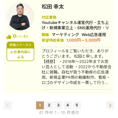
松田 幸太
対応業務
Youtubeチャンネル運営代行・立ち上
げ・新規事業立上・SNS運用代行・リ
スティング広告運用代行・動画制作・
マーケティング
Web広告運用
職種
0
いいね!
動画編集・営業代行
1,000円～3,000円
希望時給単価
稼働ステータス
プロフィールをご覧いただき、ありが
△仕事内容に
とうございます。 松田と申します。
よる
【経歴】 ・2018年〜2022年までお笑
い芸人として活動 ・2022から不動産会
社に就職。自社が扱う不動産の広告運
用、新規企業PR用の動画制作、看板・
ロゴのデザイン作成を一貫して行う。
・2023年から副業でYouTubeディレク
ターとして活動。 企画立案・リサー
チ・編集など全業務に携わる。 ・
2024年からtripod代表として個人事業
1
2
3
4
5
主として活動。
41 件中 1 - 10 件表示