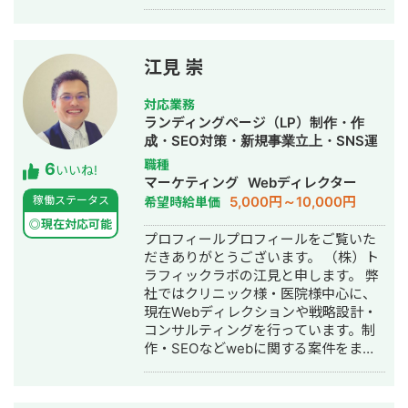
江見 崇
対応業務
ランディングページ（LP）制作・作
成・SEO対策・新規事業立上・SNS運
用代行・記事作成代行・ライティン
職種
6
いいね!
グ・翻訳・ホームページ制作・作成・
マーケティング
Webディレクター
バナー制作・デザイン・ロゴデザイ
5,000円～10,000円
稼働ステータス
希望時給単価
ン・作成・イラスト制作・リスティン
◎現在対応可能
グ広告運用代行
プロフィールプロフィールをご覧いた
だきありがとうございます。 （株）ト
ラフィックラボの江見と申します。 弊
社ではクリニック様・医院様中心に、
現在Webディレクションや戦略設計・
コンサルティングを行っています。制
作・SEOなどwebに関する案件をまる
っと丸投げしていただいても対応が可
能です。 緻密な戦略でクリニック様の
集客をお手伝いさせていただきます。