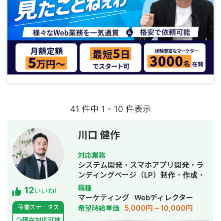
41 件中 1 - 10 件表示
川口 健作
対応業務
システム開発・スマホアプリ開発・ラ
ンディングページ（LP）制作・作成・
Youtubeチャンネル運営代行・立ち上
職種
12
いいね!
げ・ECサイト構築・ネットショップ作
マーケティング
Webディレクター
成代行・SEO対策・新規事業立上・
5,000円～10,000円
稼働ステータス
希望時給単価
SNS運用代行・記事作成代行・ライテ
◎現在対応可能