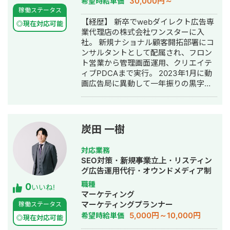
30,000円～
希望時給単価
ング支援事業 ・大手インスタ運用会社
ジ制作・作成・バナー制作・デザイ
稼働ステータス
でマネージャー ・スタートアップ企業
ン・リスティング広告運用代行・動画
【経歴】 新卒でwebダイレクト広告専
2社のCMO経験 ・マーケティング支援
◎現在対応可能
制作・動画編集
業代理店の株式会社ワンスターに入
実績：50社 ・マーケティング責任者：
社。 新規ナショナル顧客開拓部署にコ
15社 ・上場企業のSNSコンサル：3社
ンサルタントとして配属され、フロン
一番バリューを発揮できるのは、
ト営業から管理画面運用、クリエイテ
SNS×ECモール運用の領域で、 アフィ
ィブPDCAまで実行。 2023年1月に動
リエイト運用で培った販売戦略や訴求
画広告局に異動して一年振りの黒字化
設計などを活用して、 CVにつながるプ
達成。 2024年2月に独立してデジタル
ラットフォームの最適化です。 多くの
マーケティング全般を支援する株式会
クライアントで再現性高く売上・利益
社Fullioとシステム開発支援をする株式
率の改善を達成しております。 経験業
会社BRAVEAIDを創業、代表取締役就
種：寝具、女性用下着、スタートアッ
炭田 一樹
任。 【主な実績】 ・D2C系 飲料、食
プ飲料、美容整形クリニック、高級時
品、化粧品、健康食品を中心に月額100
計取扱店、ベビーキッズ商品、薬膳ス
対応業務
万円から最高1.65億円の運用実績があ
ープ、梅干、レンタカー、YouTuber、
SEO対策・新規事業立上・リスティン
ります。 特にMeta広告、Google広告
ブランド買取 ◆自社SNSアカウントを
グ広告運用代行・オウンドメディア制
の攻略が強く、時点でYDA、TikTok、
活用したプロモーション事業 ・累計ア
作・構築・運用代行
職種
0
各種DSP、LINE（YDAに統合されます
フィリエイト売上：2.5億円 ・累計運
いいね!
マーケティング
が）、Smartnewsの順に運用、CPA目
用フォロワー数：450万 ・累計アカウ
マーケティングプランナー
稼働ステータス
標クリア実績があります。 ・来店系 脱
ント売買：15件、売買金額2,500万 経
5,000円～10,000円
希望時給単価
毛サロン、結婚相談所で月額2,000〜
験業種：健康ドリンク、美容商品、寝
◎現在対応可能
5,000万円の運用実績があります。
具、生活雑貨、債務整理、保険サービ