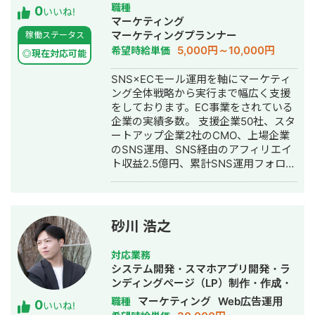
成代行・SEO対策・新規事業立上・
職種
0
ング広告事業 >ホームページ・LP制
いいね!
SNS運用代行・記事作成代行・ライテ
マーケティング
作事業 LINE（無料相談をご希望の方）
ィング・リスティング広告運用代行・
マーケティングプランナー
稼働ステータス
https://s.lmes.jp/landing-
オウンドメディア制作・構築・運用代
5,000円～10,000円
希望時給単価
qr/2000788262-7YNDe1MK?
◎現在対応可能
行・動画制作・動画編集
uLand=UGw3dP トソーマ株式会社公
SNS×ECモール運用を軸にマーケティ
式サイト https://tosoma.co.jp 無料で
ング全体戦略から実行まで幅広く支援
相談も受け付けています。 興味がある
をしております。EC事業をされている
方は、LINEでお気軽にご連絡ください
企業の実績多数。 支援企業50社、スタ
ませ。
ートアップ企業2社のCMO、上場企業
のSNS運用、SNS経由のアフィリエイ
ト収益2.5億円、累計SNS運用フォロワ
ー数150万。 ◆経歴 2017年：北海道大
学 工学院修士 卒業 2017年：三井造
船株式会社 貿易船の設計 2019年：
Web広告代理店で広告とSNS運用のデ
砂川 浩之
ィレクション 2021年：独立、株式会社
Untee設立 ーSNSを軸としたデジタ
対応業務
ルマーケティング支援事業 ー自社
システム開発・スマホアプリ開発・ラ
SNSメディアを活用したプロモーショ
ンディングページ（LP）制作・作成・
ン事業 ーキッズ系ECブランドの運営
新規事業立上・キャスティング・記事
マーケティング
Web広告運用
職種
0
◆SNSを軸としたデジタルマーケティ
いいね!
作成代行・ライティング・ホームペー