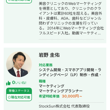
ィング・ホームページ制作・作成・バ
美容クリニックのWebマーケティング
ナー制作・デザイン・ロゴデザイン・
を得意としており、クリニックのクラ
作成・リスティング広告運用代行・オ
イアントは累計60社を超える。美容外
ウンドメディア制作・構築・運用代
科・皮膚科、AGA、歯科などジャンル
行・動画制作・動画編集・営業代行
問わずクリニックの支援を行ってい
る。 2014年にWebマーケティング会社
フルスピード入社。動画マーケティン
グ事業部立ち上げや、PR・SNS・SEO
の部署マネージャーを務める。営業職
として社内MVPを獲得。4年間在籍し
独立。 独立後はフリーランスとなり、
岩野 圭佑
フロントエンドエンジニア兼総合Web
マーケターとして活動。現在はWebコ
対応業務
ンサルティング会社を創設し、法人と
システム開発・スマホアプリ開発・ラ
してStockSunに参画。
ンディングページ（LP）制作・作成・
Youtubeチャンネル運営代行・立ち上
職種
0
いいね!
げ・ECサイト構築・ネットショップ作
マーケティング
成代行・SEO対策・新規事業立上・
マーケティングプランナー
稼働ステータス
SNS運用代行・ホームページ制作・作
30,000円～
希望時給単価
◎現在対応可能
成・リスティング広告運用代行・動画
制作・動画編集
StockSun株式会社 代表取締役