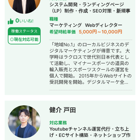
グ広告運用を実施 ◎商工会・業界メデ
システム開発・ランディングページ
ィア支援例 「東村山市商工会」様 「外
（LP）制作・作成・SEO対策・新規事
壁塗装の窓口」様 ほか多数 ◎難関キー
業立上・ホームページ制作・作成・リ
職種
0
ワードで上位表示 ・「屋根」で1位 ・
いいね!
スティング広告運用代行・オウンドメ
マーケティング
Webディレクター
「ガルバリウム 鋼板」で1位 ・「塗り
ディア制作・構築・運用代行
5,000円～10,000円
稼働ステータス
希望時給単価
壁」で1位 ・「外壁塗装」で3位 ・「埼
玉 リフォーム」「千葉県 外壁塗装」
◎現在対応可能
「地域No.1」のローカルビジネスのデ
「つくば市 外壁塗装」など地域キーワ
ジタルマーケティングが得意です。 大
ードでも1位を多数獲得 【自己紹介】
学時はラクロスで世代別日本代表とし
・高校卒業後、札幌市で老舗の施工会
て活動し、マイナースポーツの道具の
社に就職。職人として活動する ・
輸入販売とスポーツスクールの運営を
RIZAPの子会社に転職し、10年勤務。
個人で開始。 2015年からWebサイトの
事業部で最年少の支配人となり、新規
受託開発を開始。デジタルマーケ全体
出店などを経験 ・副業だったマーケテ
の戦略策定から、ウェブデザインから
ィング技術をもって独立 ・個人事業と
コーディングなどの細部まで実行支援
して3年で利益8倍を達成。「トソーマ
が可能な点が強み。 また、自社でもリ
株式会社」を設立 ・法人化後も、3年
フォーム、整骨院のローカルビジネス
連続で150％以上の業績アップを実現
健介 戸田
を展開し、リアルタイムで仮説検証を
【略歴】 2018年〜2021年 ・外壁塗装
経て研磨された成功確度の高い施策を
会社の集客のプロとして個人事業主で
対応業務
提供。 成果の出るローカルビジネスの
活動 2022年〜 ・トソーマ株式会社
Youtubeチャンネル運営代行・立ち上
デジタルマーケティングならお任せく
代表取締役 >リフォーム業・建設業
げ・ECサイト構築・ネットショップ作
ださい！
の集客支援 >SEO事業 >リスティ