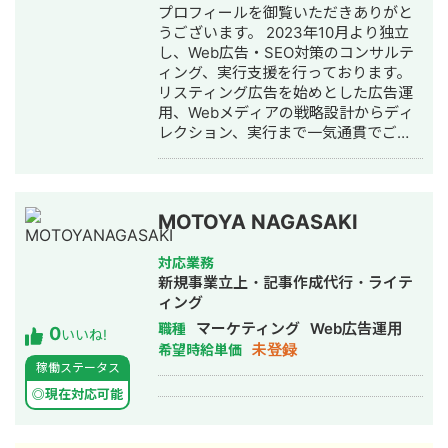
プロフィールを御覧いただきありがと
Meta広告、Google広告、X広告、
ス、住宅売買 ◆ご支援形態 基本的に私
うございます。 2023年10月より独立
TikAdsの順番で攻略しています。 ・
がPMとしてマーケティング戦略策定・
し、Web広告・SEO対策のコンサルテ
BtoB 国内最大手の企業向け研修企業と
全体ディレクションを担い、 クライア
ィング、実行支援を行っております。
現在も直取引でご支援しており、月間
ントの課題やニーズに合わせた各マー
リスティング広告を始めとした広告運
2,000万円ほどの運用予算をお預かりし
ケチャネルのプロフェッショナルをア
用、Webメディアの戦略設計からディ
て直近6ヶ月連続KPI達成しておりま
サインし、チームを組成してご支援を
レクション、実行まで一気通貫でご支
す。Google,Yahoo!,Microsoft,Meta中
いたします。 マーケティング全般のご
援させていただきます。
心にリスティングとSNS/Disの掛け合
支援から、SNSだけといった部分的な
わせで成果最大化しています。 【簡単
ご支援も可能ですので、ご予算や課題
な強み】 社員時代に年間38億円の運用
感、事業運営の状況に応じて柔軟に支
型獲得広告予算を1人で差配、かつクリ
援形態を調整しながら伴走でサポート
MOTOYA NAGASAKI
エイティブ（静止画、動画、LP全て）
いたします。
領域のPDCAまで実行してきたことで
対応業務
豊富なCPA,LTV改善知見を有している
新規事業立上・記事作成代行・ライテ
と自負しております。
ィング
マーケティング
Web広告運用
職種
0
いいね!
未登録
希望時給単価
稼働ステータス
◎現在対応可能