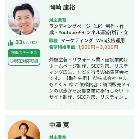
また、常にレスを早めに対応を心がけ
岡崎 康裕
ておりまして24時間365日対応が可能
です。 実際、弊社は地域名＋施術で上
対応業務
位表示が得意得意で、かなりの施術名
ランディングページ（LP）制作・作
をハックしています。 また、医療広告
成・Youtubeチャンネル運営代行・立
ガイドライン、薬機法にも対応した知
ち上げ・SEO対策・新規事業立上・
マーケティング
Web広告運用
職種
33
見もあり安全性にも対応しておりま
いいね!
SNS運用代行・記事作成代行・ライテ
1,000円～3,000円
希望時給単価
す。 ■実績■ ・某美容系ビックワード
ィング・ホームページ制作・作成・バ
稼働ステータス
で圏外→10位以内（半年） ・美容施術
ナー制作・デザイン・リスティング広
外壁塗装・リフォーム業・建設業向け
系ビッグワード 2位 ・新規患者数PV
◎現在対応可能
告運用代行・オウンドメディア制作・
ホームページ制作、SEO対策、リステ
が3ヶ月で２倍 ・半年で新規患者数が
構築・運用代行・動画制作・動画編集
ィング広告、などを行うWeb集客会社
1.5倍！
です。 【取引先例】 ◎株式会社 やま
もとくん 様 ご依頼内容：訪問販売メイ
ンの状態から反響営業に移行したい →
サイト制作、SEO対策、リスティング
広告運用を実施 ◎株式会社 植田板金店
様 ご依頼内容：複数サイトのSEO対策
を依頼したい →SEO対策を実施 ◎アス
ムコーポレーション（ユーペイント）
中澤 寛
様 ご依頼内容：Web集客を依頼したい
→サイト制作、SEO対策、リスティン
対応業務