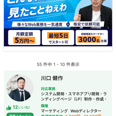
55 件中 1 - 10 件表示
川口 健作
対応業務
システム開発・スマホアプリ開発・ラ
ンディングページ（LP）制作・作成・
Youtubeチャンネル運営代行・立ち上
職種
12
いいね!
げ・ECサイト構築・ネットショップ作
マーケティング
Webディレクター
成代行・SEO対策・新規事業立上・
稼働ステータス