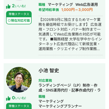
ど。 ②WEB広告運用代行（月額25万
グ広告の予算を減らしたい。 施策：リ
イティング・ホームページ制作・作
マーケティング
Web広告運用
職種
2
円/手数料20%） 費用は月間広告費によ
スティング広告の予算を少しずつ減ら
いいね!
成・バナー制作・デザイン・リスティ
1,000円～3,000円
希望時給単価
り2パターンに分かれます。 月間広告
しながら、SEOの記事作成を開始。 結
ング広告運用代行・動画制作・動画編
稼働ステータス
費100万円以下の場合 月額25万円 月
果：リスティング広告はターゲットを
集・営業代行
【2026年9月に独立するためマーケ業
間広告費100万円以上の場合 月間広告
単身から家族へ変更することで売上向
◎現在対応可能
務を最低時給でお受けします】 広告運
費20% ※LPO不要で純粋な広告運用の
上。 またCPAも5000円から3000円ま
用・フロント対応・バナー制作まで一
みの場合15万円となります。 ご契約後
で低下。 SEO対策は開始から1年で2万
気通貫してWeb広告業務の対応が可能
の作業内容はこちらです。 ・広告運用
PVを達成し、月間の問い合わせ数が
です。 ■職務経歴 大学在学中からイン
プランニング作成 ・配信初期設定 ・
5〜10件継続的に発生。 ・東京の不用
ターネット広告代理店にて新規営業・
日々の配信調整 ・画像クリエイティブ
品回収業者 ご依頼内容 ・大阪の外壁塗
運用業務・クリエイティブ制作業務を
制作 ・LP修正（FV、セクション毎の
装業者
行う。インターンの傍ら自身でもアド
修正） ・KW/見出しなどのテキスト制
アフィリエイトを行う。 大学を卒業
作及び入稿 ・広告審査落ち&アカウン
後、証券株式会社にて金融商品の新規
トBAN対応 ・日次、週次、月次報告&
顧客開拓業務に従事。 新宿支店に配属
レポート作成 ・1ヶ月に2回までのお打
小池 智史
後、1日300件のテレアポ、個人宅への
ち合わせ ・その他LPO、LINE、マーケ
訪問営業を1日100件行う。 証券会社を
ティングファネル、CSなど数値改善に
対応業務
退職後、広告代理店に転職。金融・不
関わる部分のご提案 ＊動画クリエイテ
ランディングページ（LP）制作・作
動産業界を中心に月額数百万～数億単
ィブ制作、LP制作、LINE構築&改修に
成・SNS運用代行・記事作成代行・ラ
位のリスティング広告・ディスプレイ
関しては別途ご請求となります。 以上
イティング・ホームページ制作・作
職種
0
広告の広告運用を担当。 その後、学生
となります。 また広告代理店を協業先
いいね!
成・バナー制作・デザイン・ロゴデザ
マーケティング
時代にインターンしていた広告代理店
としてお探しの会社様はぜひご連絡く
イン・作成・リスティング広告運用代
マーケティングプランナー
稼働ステータス
にマネージャーとして入社。5名のマネ
ださい。（紹介フィーのお支払いも