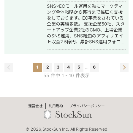
の伴走支援をしてほしい
ズ加盟開発 ・化粧品 ・店舗（フィット
SNS×ECモール運用を軸にマーケティ
ネス・ピラティス） ・自社求人 ・スク
ング全体戦略から実行まで幅広く支援
ール/研修(AI関連、SNS、資格講座) ・
をしております。EC事業をされている
金融 etc... ■ご依頼可能な目的別事例
企業の実績多数。 支援企業50社、スタ
・クリエイティブ制作 ・運用改善の壁
ートアップ企業2社のCMO、上場企業
打ち ・初期設定の代行やレクチャー ・
のSNS運用、SNS経由のアフィリエイ
コンバージョンを増やしたい（LINE登
ト収益2.5億円、累計SNS運用フォロワ
録、売上、申し込み、資料請求） ・
ー数150万。 ◆経歴 2017年：北海道大
CPAの悪化要因や改善策を理解したい
学 工学院修士 卒業 2017年：三井造
・代理店に依頼しているが、セカンド
船株式会社 貿易船の設計 2019年：
オピニオンとして利用したい ・広告運
Web広告代理店で広告とSNS運用のデ
用をマルっと依頼したい ＝＝=(過去の
1
2
3
4
5
...
6
ィレクション 2021年：独立、株式会社
運用実績)＝＝＝ 下記はメイン案件の実
55 件中 1 - 10 件表示
Untee設立 ーSNSを軸としたデジタ
績。 ・ネット証券 月額3億
ルマーケティング支援事業 ー自社
CPA10,000 ┗サブ運用者として既存案
SNSメディアを活用したプロモーショ
件の運用業務をサポート ┗予算管理、
ン事業 ーキッズ系ECブランドの運営
入札調整、運用改善、広告文作成、定
◆SNSを軸としたデジタルマーケティ
例資料作成、入稿業務 ┗リスティング
運営会社
利用規約
プライバシーポリシー
ング支援事業 ・大手インスタ運用会社
広告(G,Y,MS)を運用 ・生成AIスクール
でマネージャー ・スタートアップ企業
月額3000万 広告CPA¥10,000 ROI
2社のCMO経験 ・マーケティング支援
140% ┗新規案件(代理店二次受け)とし
実績：50社 ・マーケティング責任者：
て、フロント・運用業務・クリエイテ
© 2026,StockSun Inc. All Rights Reserved
15社 ・上場企業のSNSコンサル：3社
ィブ制作を行う。 Meta広告、