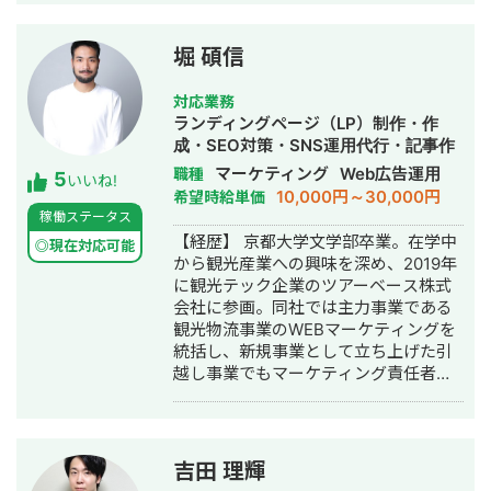
の通販会社で、SEO・広告による集客
して3年で利益8倍を達成。「トソーマ
からMA・LINEによる追客まで複数チャ
株式会社」を設立 ・法人化後も、3年
ネルを横断した利益（LTV-ROAS）改
連続で150％以上の業績アップを実現
堀 碩信
善を経験。 Web解析を軸に、集客→売
【略歴】 2018年〜2021年 ・外壁塗装
上→利益改善まで伴走します。
会社の集客のプロとして個人事業主で
対応業務
活動 2022年〜 ・トソーマ株式会社
ランディングページ（LP）制作・作
代表取締役 >リフォーム業・建設業
成・SEO対策・SNS運用代行・記事作
の集客支援 >SEO事業 >リスティ
成代行・ライティング・ホームページ
マーケティング
Web広告運用
職種
5
ング広告事業 >ホームページ・LP制
いいね!
制作・作成・リスティング広告運用代
10,000円～30,000円
希望時給単価
作事業 LINE（無料相談をご希望の方）
行・オウンドメディア制作・構築・運
稼働ステータス
https://s.lmes.jp/landing-
用代行
【経歴】 京都大学文学部卒業。在学中
qr/2000788262-7YNDe1MK?
◎現在対応可能
から観光産業への興味を深め、2019年
uLand=UGw3dP トソーマ株式会社公
に観光テック企業のツアーベース株式
式サイト https://tosoma.co.jp 無料で
会社に参画。同社では主力事業である
相談も受け付けています。 興味がある
観光物流事業のWEBマーケティングを
方は、LINEでお気軽にご連絡ください
統括し、新規事業として立ち上げた引
ませ。
越し事業でもマーケティング責任者と
して成果を創出。 2020年10月に独
立。WEBコンサルタントとして複数の
企業のマーケティング戦略立案、実行
支援に従事。特にBtoBマーケティン
吉田 理輝
グ、リードジェネレーション、SEO戦