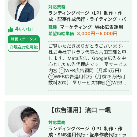
略の領域で支援実績を重ねる。 2021年
対応業務
6月、デジタルマーケティング支援を手
ランディングページ（LP）制作・作
がける株式会社deltaを設立、代表取締
成・記事作成代行・ライティング・バ
役に就任。20社以上のクライアントの
ナー制作・デザイン・リスティング広
マーケティング
Web広告運用
職種
4
事業成長を支援している。WEBマーケ
いいね!
告運用代行・動画制作・動画編集
3,000円～5,000円
希望時給単価
ティング戦略の立案から実行支援、社
稼働ステータス
内体制の構築まで、包括的なサポート
ご覧いただきありがとうございます。
を提供。 得意領域は①SEO対策
◎現在対応可能
株式会社アドラフ代表の吉田理輝と申
②MEO対策③リスティング広告の3
します。 Meta広告、Google広告を中
つ。 https://delta-web.co.jp/ 【実績】
心とした広告代理店です。 🔻サービス
・関西エリアの不用品回収会社様 ご依
内容 ①WEB広告顧問（月額5万円）
頼内容：飛び込みで集客していたが、
②WEB広告運用代行（月額25万円/手
WEBでの集客を始めたい 施策：まずは
数料20%） 🔻サービス詳細 ①WEB広
すぐに結果のでるリスティング広告か
告顧問（月額5万円） こちらは広告代
ら始めることを提案。 不用品回収業者
理店に任せると数値が合いづらいサー
は悪質業者が多いことから、安心・安
ビスをお持ちの企業、もしくは内製化
全を訴求したLPを作成しリスティング
を目指されている企業様向けです。 基
広告を開始。 結果：CPA1500円で毎月
【広告運用】濱口 一颯
本的にはチャットにてサポートさせて
の問い合わせが30件達成 ・関西エリア
いただきます。 質問例 ・今出稿してい
の引越し業者様 ご依頼内容：リスティ
対応業務
る業種のCPAの相場感 ・配信設定につ
ング広告からの売上があまり上がらな
ランディングページ（LP）制作・作
いての相談 ・CRの添削 ・LPの添削 な
い。 またSEO対策を行ってリスティン
成・SNS運用代行・記事作成代行・ラ