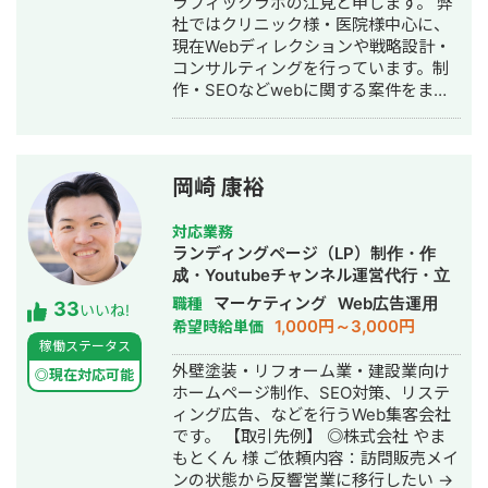
ラフィックラボの江見と申します。 弊
サービスにて、ROAS350%など、好調
社ではクリニック様・医院様中心に、
な事例が複数あり。 ・StockSun営業
現在Webディレクションや戦略設計・
代行サービス「カリトルくん」、
コンサルティングを行っています。制
StockSunサロンの広告運用を担当。
作・SEOなどwebに関する案件をまる
・ベンチャー企業~大手企業のWebマ
っと丸投げしていただいても対応が可
ーケティング支援に携わり、Web広告
能です。 緻密な戦略でクリニック様の
運用、LP制作を担当。費用対効果を
集客をお手伝いさせていただきます。
1.5〜2倍に改善するなど多数。 #SEO
また、常にレスを早めに対応を心がけ
・インターン先にて自社サイトのSEO
岡崎 康裕
ておりまして24時間365日対応が可能
対策を1人で担当し、月間アクセス数を
です。 実際、弊社は地域名＋施術で上
約7倍(3,000→約22,000)、月間問い合
対応業務
位表示が得意得意で、かなりの施術名
わせ件数を1件から4〜5件まで成長。
ランディングページ（LP）制作・作
をハックしています。 また、医療広告
・人材系SEOメディアにてKW「商標名
成・Youtubeチャンネル運営代行・立
ガイドライン、薬機法にも対応した知
+評判」で1位、「転職エージェント お
ち上げ・SEO対策・新規事業立上・
マーケティング
Web広告運用
職種
33
見もあり安全性にも対応しておりま
すすめ」で10位以内を獲得。
いいね!
SNS運用代行・記事作成代行・ライテ
1,000円～3,000円
希望時給単価
す。 ■実績■ ・某美容系ビックワード
#YouTube ・法人向けYouTubeチャン
ィング・ホームページ制作・作成・バ
稼働ステータス
で圏外→10位以内（半年） ・美容施術
ネル運営に立ち上げ時から携わり、チ
ナー制作・デザイン・リスティング広
外壁塗装・リフォーム業・建設業向け
系ビッグワード 2位 ・新規患者数PV
ャンネル登録者数4,000人、月間商談獲
◎現在対応可能
告運用代行・オウンドメディア制作・
ホームページ制作、SEO対策、リステ
が3ヶ月で２倍 ・半年で新規患者数が
得10〜15件達成。 →企画、台本作成、
構築・運用代行・動画制作・動画編集
ィング広告、などを行うWeb集客会社
1.5倍！
撮影、編集、分析全て担当。 ■ 主な経
です。 【取引先例】 ◎株式会社 やま
験業界 ・買取サービス ・不用品回収
もとくん 様 ご依頼内容：訪問販売メイ
・人材紹介：toC/toBいずれも経験あり
ンの状態から反響営業に移行したい →
・営業代行 ・SaaS ・広告代理店 ・飲