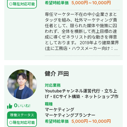
行・動画制作・動画編集・AI活用
5,000円～10,000円
希望時給単価
ジメント業務・PL管理をしながらプレ
可） 協業先例 ・WEBコンサルティン
◎現在対応可能
イヤーとしても運用業務や新規案件獲
グ会社様 ・WEB制作会社様 ・動画編
専任マーケター不在の中小企業さまと
得業務に務める。■経歴・実績・Web
集会社様 ・LINE構築会社様 など。 興
タッグを組み、社外マーケティング責
広告で携わった企業の数50件以上 ・月
味ある方は1度ご相談ください。
任者として、限られた媒体や施策に囚
間広告運用費：月額10万～3000万 ■
🔻Chatwork
われず、全体を横断して売上目標の達
得意なスキル ・WEB広告の総合的な戦
https://www.chatwork.com/riki199505
成に導くゼネラリスト的な動きを得意
略設計 ・WEB広告の運用コンサルティ
最後までご覧いただきありがとうござ
としております。 2019年より建築業界
ング ・GTMによるタグの設定 ・広告
いました。 ＊リンクのYouTubeはご縁
(主に工務店・ハウスメーカー向け：注
に使用するバナーの制作 ・LPやバナー
あって「Webマーケティング
文住宅、リフォーム、外構エクステリ
などの制作物のディレクション ・LPワ
TV【StockSun株式会社】」に出演さ
アなど)特化のWeb系ベンチャー企業に
イヤー制作 ■取り扱い可能なWEB広告
せていただいたものです。
て5年間、累計50社を超えるマーケテ
媒体 ・リスティング検索広告(Google
ィングコンサルティングおよび実行支
／Yahoo!／Microsoft) ・ディスプレイ
健介 戸田
援に従事。 現在は独立し、マーケティ
広告(Google／Yahoo!) ・YouTube広告
ングコンサルティング会社(株式会社
・その他Google広告メニュー(PMAX・
対応業務
Monokrome)を創設。 【このような企
デマンド・ショッピング) ・Meta広告
Youtubeチャンネル運営代行・立ち上
業にオススメ】 ・マーケティングを強
(Facebook & Instagram) ・LINE広告
げ・ECサイト構築・ネットショップ作
化したいが、何に手を付けたらいいか
・X(旧Twitter)広告 ・Tiktok広告 ・
成代行・SEO対策・新規事業立上・
職種
0
分からない ・各施策のパートナーはい
SmartNews広告 ■これまで携わった
いいね!
SNS運用代行・記事作成代行・ライテ
マーケティング
るが、全体を俯瞰して品質管理/ディレ
案件のジャンル ・不動産(賃貸、ハウス
ィング・リスティング広告運用代行・
マーケティングプランナー
稼働ステータス
クションできる人材がほしい ・マーケ
メーカー、投資) ・美容クリニック ・
オウンドメディア制作・構築・運用代
5,000円～10,000円
希望時給単価
ティングの内製化に向けて専任担当者
SaaS(人材、業務管理) ・フランチャイ
◎現在対応可能
行・動画制作・動画編集