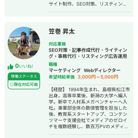
サイト制作、SEO対策、リスティング
食店 ・官公庁
広告運用を実施 ◎株式会社 植田板金店
様 ご依頼内容：複数サイトのSEO対策
を依頼したい →SEO対策を実施 ◎アス
ムコーポレーション（ユーペイント）
笠巻 昇太
様 ご依頼内容：Web集客を依頼したい
→サイト制作、SEO対策、リスティン
対応業務
グ広告運用を実施 ◎商工会・業界メデ
SEO対策・記事作成代行・ライティン
ィア支援例 「東村山市商工会」様 「外
グ・事務代行・リスティング広告運用
壁塗装の窓口」様 ほか多数 ◎難関キー
代行・オウンドメディア制作・構築・
職種
0
ワードで上位表示 ・「屋根」で1位 ・
いいね!
運用代行・AI活用
マーケティング
Webディレクター
「ガルバリウム 鋼板」で1位 ・「塗り
3,000円～5,000円
稼働ステータス
希望時給単価
壁」で1位 ・「外壁塗装」で3位 ・「埼
玉 リフォーム」「千葉県 外壁塗装」
◎現在対応可能
【経歴】 1994年生まれ、島根県松江市
「つくば市 外壁塗装」など地域キーワ
出身。高専卒業後、新潟の大学へ編入
ードでも1位を多数獲得 【自己紹介】
学。新卒で人材系メガベンチャーへ入
・高校卒業後、札幌市で老舗の施工会
社。事業部全体の数値管理を担当した
社に就職。職人として活動する ・
後、教育系スタートアップ、コンテン
RIZAPの子会社に転職し、10年勤務。
ツマーケ支援会社でメディアのゼロイ
事業部で最年少の支配人となり、新規
チを複数経験し、数百万PVのメディア
出店などを経験 ・副業だったマーケテ
グロースを実現。 その後、業界トップ
ィング技術をもって独立 ・個人事業と