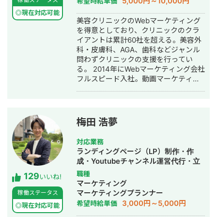
5,000円～10,000円
希望時給単価
SNS運用代行・記事作成代行・ライテ
◎現在対応可能
ィング・ホームページ制作・作成・バ
美容クリニックのWebマーケティング
ナー制作・デザイン・ロゴデザイン・
を得意としており、クリニックのクラ
作成・リスティング広告運用代行・オ
イアントは累計60社を超える。美容外
ウンドメディア制作・構築・運用代
科・皮膚科、AGA、歯科などジャンル
行・動画制作・動画編集・営業代行
問わずクリニックの支援を行ってい
る。 2014年にWebマーケティング会社
フルスピード入社。動画マーケティン
グ事業部立ち上げや、PR・SNS・SEO
の部署マネージャーを務める。営業職
として社内MVPを獲得。4年間在籍し
独立。 独立後はフリーランスとなり、
梅田 浩夢
フロントエンドエンジニア兼総合Web
マーケターとして活動。現在はWebコ
対応業務
ンサルティング会社を創設し、法人と
ランディングページ（LP）制作・作
してStockSunに参画。
成・Youtubeチャンネル運営代行・立
ち上げ・SEO対策・SNS運用代行・記
職種
129
いいね!
事作成代行・ライティング・ホームペ
マーケティング
ージ制作・作成・リスティング広告運
マーケティングプランナー
稼働ステータス
用代行・オウンドメディア制作・構
3,000円～5,000円
希望時給単価
◎現在対応可能
築・運用代行