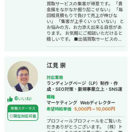
買取サービスの集客が得意です。 「貴
金属をなかなか掘り起こせない」 「毎
回相見積もりで負けて売上が伸びな
い」 「集客が上手くいっていない」 と
お悩みの方、お力添え出来る自信があ
ります。 お気軽にご相談いただけると
嬉しいです。 ■出張買取サービスの集
客成功事例 https://freelance-
meikan.com/freelance/355/blog/1175
■経歴・職歴 2020年6月〜 Webマー
ケ支援会社（当時社員7名）にインター
江見 崇
ンとして参画し、案件獲得に向けた自
社集客（SEO・Web広告運用・LP制
対応業務
作・YouTubeチャンネル運用・メール
ランディングページ（LP）制作・作
マーケティング等）を担当。 2022年3
成・SEO対策・新規事業立上・SNS運
月 名古屋大学理学部数学科卒。 2022
用代行・記事作成代行・ライティン
職種
6
年4月〜 Webマーケ会社勤務。人材
いいね!
グ・翻訳・ホームページ制作・作成・
マーケティング
Webディレクター
系クライアントを主に担当。 2024年11
バナー制作・デザイン・ロゴデザイ
5,000円～10,000円
稼働ステータス
希望時給単価
月 これまでの経験を活かして独立し、
ン・作成・イラスト制作・リスティン
株式会社プラマーケを設立。 ホームペ
◎現在対応可能
グ広告運用代行
プロフィールプロフィールをご覧いた
ージ：https://plumarke.co.jp/ ■実績
だきありがとうございます。 （株）ト
（※一部抜粋） #広告運用 ・出張買取