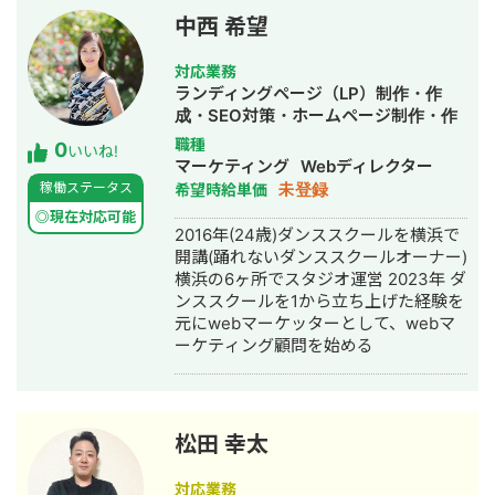
発に従事。具体的には機械学習を活用
中西 希望
したコンバージョン最適化や、広告費
用対効果を高めるためのアルゴリズム
対応業務
実装をPdMとして主導。 現在は広告運
ランディングページ（LP）制作・作
用を主軸とする株式会社FLYING
成・SEO対策・ホームページ制作・作
BIRDSの代表として、人材業界・
成・バナー制作・デザイン・オウンド
職種
0
SaaS(BotB)に特化した広告運用サービ
いいね!
メディア制作・構築・運用代行・動画
マーケティング
Webディレクター
スを提供。広告プロダクト開発者の経
制作・動画編集・営業代行
未登録
稼働ステータス
希望時給単価
験を活かし、プラットフォームのアル
ゴリズムを正確に理解し、そのポテン
◎現在対応可能
2016年(24歳)ダンススクールを横浜で
シャルを最大限に引き出すことで、お
開講(踊れないダンススクールオーナー)
客様の広告パフォーマンスを最大化す
横浜の6ヶ所でスタジオ運営 2023年 ダ
ることを得意としています。 ■核とな
ンススクールを1から立ち上げた経験を
る専門性 1. プロダクトマネジメント
元にwebマーケッターとして、webマ
Web マーケティング領域におけるプラ
ーケティング顧問を始める
ットフォームの機能拡張と最適化 2. ウ
ェブマーケティング戦略 包括的なデジ
タルマーケティング戦略の立案と実行
効果的なリード獲得キャンペーンの設
計 データドリブンな広告運用最適化 3.
松田 幸太
生成 AI プロジェクトマネジメント 生
成 AI を活用したプロダクトの要件定義
対応業務