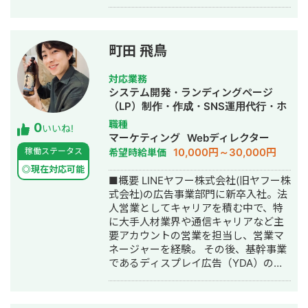
の統括、広告運用ロジックの言語化等
を経験。 現在は伴走支援型WEB広告代
理店Vecesを運営し、 50社以上の事業
様のスケールハックにて圧倒的成果を
町田 飛鳥
創出。 弊社は、 ・大手代理店や事業側
のマーケ責任者出身の少数精鋭集団 ・
対応業務
戦略伴走型の業界トップクラスの広告
システム開発・ランディングページ
運用力 ・事業主様と成長する報酬形態
（LP）制作・作成・SNS運用代行・ホ
モデル の伴走型の広告代理店となりま
ームページ制作・作成・バナー制作・
職種
0
す。 事業主様と成長することをモット
いいね!
デザイン・リスティング広告運用代
マーケティング
Webディレクター
ーとする広告代理店です。 徹底的に売
行・営業代行
10,000円～30,000円
稼働ステータス
希望時給単価
上拡大に拘るスタンスで、マーケティ
ングを成功に導きます。 アカウントサ
◎現在対応可能
■概要 LINEヤフー株式会社(旧ヤフー株
ーベイやご相談から無料で承わらせて
式会社)の広告事業部門に新卒入社。法
いただいておりますので、マーケティ
人営業としてキャリアを積む中で、特
ング周りでお困りの方はお気軽にお申
に大手人材業界や通信キャリアなど主
し付けください。
要アカウントの営業を担当し、営業マ
ネージャーを経験。 その後、基幹事業
であるディスプレイ広告（YDA）のプ
ロダクトマネージャーへと転身 。広告
配信の肝である配信最適化機能や入札
戦略といったアルゴリズムの設計・開