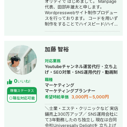
オリティで はじめまして。 Manpage
代表、田部井雄太と申します。
Wordpresswebサイト制作プロデュー
スを行っております。 コードを用いず
制作をすることでハイスピード/ハイク
オリティでのサイト制作を実現するこ
とをポリシーとしております。 また、
編集方法をお伝えすることにより、月
額費用の一切かからないサイト制作を
加藤 智裕
行なっております。 制作実績はこちら
です。 アフロリゾート様
対応業務
https://afroresort.com/ ホワイトニン
Youtubeチャンネル運営代行・立ち上
グプラス様 http://whitening-plus.net/
げ・SEO対策・SNS運用代行・動画制
山陽重機株式会社様
作・動画編集・営業代行
職種
0
http://xs895320.xsrv.jp/ 有限会社KYK
いいね!
マーケティング
様 http://ks211228.wpx.jp/ etc.... 迅速
マーケティングプランナー
稼働ステータス
なレスポンスかつ真摯な対応を心がけ
3,000円～5,000円
希望時給単価
ております。 ご縁をいただけた際には
◎現在対応可能
末永くお付き合いができれば幸甚で
＼士業・エステ・クリニックなど 実店
す。 どうぞよろしくお願い致します。
舗売上300万アップ／ SNS運用会社に
土日休日や深夜早朝など、 お客様のニ
て3年勤務したのち独立し 現在は合同
ーズにできる限り柔軟に対応させてい
会社Univeresally Delightを 立ち上げ
ただきます。 お急ぎの案件等もお気軽