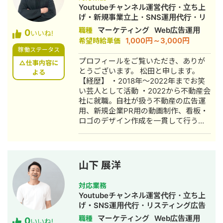
からリリースまでの全工程管理 クロス
Youtubeチャンネル運営代行・立ち上
ファンクショナルチームのリーダーシ
げ・新規事業立上・SNS運用代行・リ
ップとメンバー育成 ステークホルダー
スティング広告運用代行・動画制作・
マーケティング
Web広告運用
職種
0
との効果的なコミュニケーションと調
いいね!
動画編集・営業代行
1,000円～3,000円
希望時給単価
整 ■活かせる経験・知識・技術 【経
稼働ステータス
験・知識】 • プロダクトマネジメント:
プロフィールをご覧いただき、ありが
要件定義、仕様設計、開発進捗管理、
△仕事内容に
とうございます。 松田と申します。
よる
リリースまでの全工程管理 • 生成 AI 関
【経歴】 ・2018年〜2022年までお笑
連: AI プロダクトの企画・開発経験 •
い芸人として活動 ・2022から不動産会
広告技術: マーケティングツール(YDA)
社に就職。自社が扱う不動産の広告運
の最適化機能や入札戦略の開発・リリ
用、新規企業PR用の動画制作、看板・
ース経験 • チームマネジメント: クロス
ロゴのデザイン作成を一貫して行う。
ファンクショナルチームのリーダーシ
・2023年から副業でYouTubeディレク
ップとメンバー育成 • ステークホルダ
ターとして活動。 企画立案・リサー
ー調整: 社内外の関係者との効果的なコ
チ・編集など全業務に携わる。 ・
ミュニケーションと調整 • プロジェク
2024年からtripod代表として個人事業
ト管理: アジャイル手法を用いたプロジ
山下 展洋
主として活動。
ェクト管理とリスクマネジメント • 広
告運用およびLP・クリエイティブ制作
対応業務
ディレクション •顧客への提案営業お
Youtubeチャンネル運営代行・立ち上
よびコミュニケーション調整(toB/toC
げ・SNS運用代行・リスティング広告
問わず)
運用代行・動画制作・動画編集・営業
マーケティング
Web広告運用
職種
0
いいね!