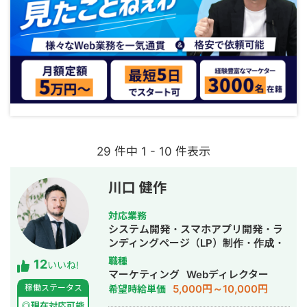
29 件中 1 - 10 件表示
川口 健作
対応業務
システム開発・スマホアプリ開発・ラ
ンディングページ（LP）制作・作成・
Youtubeチャンネル運営代行・立ち上
職種
12
いいね!
げ・ECサイト構築・ネットショップ作
マーケティング
Webディレクター
成代行・SEO対策・新規事業立上・
5,000円～10,000円
稼働ステータス
希望時給単価
SNS運用代行・記事作成代行・ライテ
◎現在対応可能