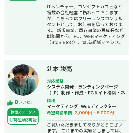
管理、営業代行・DM施策の設計なども
ITベンチャー、コンセプトカフェなど
対応可能です。 SNSやWebを活用して
複数の会社経営に携わっております
新規顧客獲得を強化したい企業様のお
が、こちらではフリーランスコンサル
力になれればと思っております。 よろ
タントとして、お仕事を承っておりま
しくお願いいたします。
す。 新規事業、既存事業の再成長など
戦略面から、EC、WEBマーケティング
（BtoB,BtoC）、育成/組織マネジメン
トなどテーマは幅広く対応できるの
で、お気軽にご相談ください。 【 著書
】専業禁止!! 副業したら本業成果が上
がる仕組み https://amzn.to/38zCXac
辻本 竣亮
1986年千葉県出身。㈱オールアバウト
に新卒入社、メディア運営、EC事業に
対応業務
携わり、2011年に同社より㈱エンファ
システム開発・ランディングページ
クトリーをスピンアウト。 同社のEC事
（LP）制作・作成・ECサイト構築・ネ
業、プロマッチング事業、新規事業立
ットショップ作成代行・SNS運用代
職種
0
ち上げなどを管掌。 ■株式会社エンフ
いいね!
行・記事作成代行・ライティング・ホ
マーケティング
Webディレクター
ァクトリー 取締役（本業）
ームページ制作・作成・動画制作・動
3,000円～5,000円
稼働ステータス
希望時給単価
https://enfactory.co.jp/ 既存ECの立て
画編集・営業代行
直し&新規ECの立上げ： 既存EC（スタ
◎現在対応可能
ご覧いただきましてありがとうござい
イルストア）のマーケティング、MD、
ます。 これまでの実績としましては、
システム&物流など全領域改善で、売上