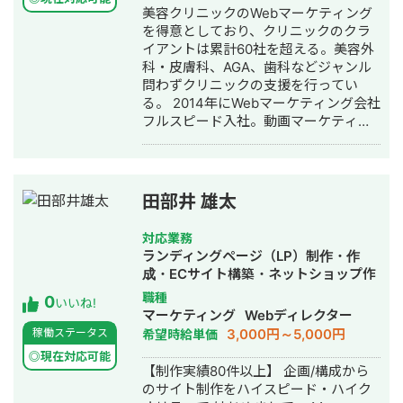
ィング・ホームページ制作・作成・バ
美容クリニックのWebマーケティング
ナー制作・デザイン・ロゴデザイン・
を得意としており、クリニックのクラ
作成・リスティング広告運用代行・オ
イアントは累計60社を超える。美容外
ウンドメディア制作・構築・運用代
科・皮膚科、AGA、歯科などジャンル
行・動画制作・動画編集・営業代行
問わずクリニックの支援を行ってい
る。 2014年にWebマーケティング会社
フルスピード入社。動画マーケティン
グ事業部立ち上げや、PR・SNS・SEO
の部署マネージャーを務める。営業職
として社内MVPを獲得。4年間在籍し
独立。 独立後はフリーランスとなり、
田部井 雄太
フロントエンドエンジニア兼総合Web
マーケターとして活動。現在はWebコ
対応業務
ンサルティング会社を創設し、法人と
ランディングページ（LP）制作・作
してStockSunに参画。
成・ECサイト構築・ネットショップ作
成代行・SNS運用代行・ホームページ
職種
0
いいね!
制作・作成・動画制作・動画編集・営
マーケティング
Webディレクター
業代行
3,000円～5,000円
稼働ステータス
希望時給単価
◎現在対応可能
【制作実績80件以上】 企画/構成から
のサイト制作をハイスピード・ハイク