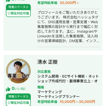
代行
30,000円～
希望時給単価
稼働ステータス
プロフィールをご覧いただきありがと
◎現在対応可能
うございます。 株式会社ハッシュタグ
にて、SNS運用支援・営業支援・Web
集客施策の設計から実行まで幅広く対
応しております。 主に、Instagramや
LinkedInを活用した集客施策、法人向
けの営業導線設計、DM営業、インフル
エンサー施策、SNSアカウント運用な
どを行っております。 これまで、SNS
運用代行・スクール事業・法人向け営
業支援・インフルエンサー施策など、
清水 正樹
複数領域で集客から商談化、成約導線
の設計まで携わってきました。 特に、
対応業務
単なる投稿作成や運用だけでなく、
システム開発・ECサイト構築・ネット
「どのターゲットに、どの媒体で、ど
ショップ作成代行・新規事業立上・オ
のようにアプローチし、どのように商
ウンドメディア制作・構築・運用代
職種
0
談・成約につなげるか」 という営業視
いいね!
行・営業代行
マーケティング
点を踏まえた施策設計を得意としてお
マーケティングプランナー
稼働ステータス
ります。 また、クライアント対応、提
10,000円～30,000円
希望時給単価
案資料作成、外部パートナーとの進行
◎現在対応可能