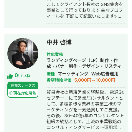
ましてクライアント数社の SNS集客を
にご相談ください。 ちなみに仕事とは
事業として行っております 主なプロフ
関係ないのですが、
ィールを 下記にて記載いたします✨
2020/12/15~2021/8/28でヒッチハイク
①事業概要 ・SNS運用代行、コンサ
で47都道府県を縦断しております。 ど
ル事業 ・映像制作事業 ・小児向け発達
の県出身の方にも話題を合わせられま
支援事業 ②実績 ・整体系
す笑 よろしくお願い致します！
YouTube100万人登録 ・美容系クリニ
中井 啓博
ックYouTube約3万人登録 →集客率
200％UP ・発達療育instagram売上
対応業務
100％UP ・YouTube動画100万再生 ・
ランディングページ（LP）制作・作
総SNSコンサル50件以上 ③具体的に
成・バナー制作・デザイン・リスティ
行っていること ・SNSを使用した集客
ング広告運用代行・営業代行・採用代
マーケティング
Web広告運用
職種
0
導線設計 ・SNSアカウント集客(採用)
いいね!
行
5,000円～10,000円
希望時給単価
設計 ・動画や画像コンテンツ生成 ・コ
稼働ステータス
ンテンツ企画立案 ・コンテンツ台本作
貿易会社の新規営業を経験後、 電通Gr.
成 ・サムネイル画像作成 ・動画制作、
◎現在対応可能
セプテーニにて営業/コンサルタントと
編集 ・アナリティクス分析
して、多種多様な業界の事業主様のマ
ーケティングを一気通貫してご支援。
その後、30~40億/年のコンサルタント
組織の統括として、上流の事業戦略の
コンサルティングサービス～運用部隊