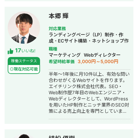
とをポリシーとしております。 また、
編集方法をお伝えすることにより、月
額費用の一切かからないサイト制作を
本郷 輝
行なっております。 制作実績はこちら
です。 アフロリゾート様
対応業務
https://afroresort.com/ ホワイトニン
ランディングページ（LP）制作・作
グプラス様 http://whitening-plus.net/
成・ECサイト構築・ネットショップ作
山陽重機株式会社様
成代行・SEO対策・記事作成代行・ラ
職種
17
http://xs895320.xsrv.jp/ 有限会社KYK
いいね!
イティング・ホームページ制作・作
マーケティング
Webディレクター
様 http://ks211228.wpx.jp/ etc.... 迅速
成・オウンドメディア制作・構築・運
3,000円～5,000円
稼働ステータス
希望時給単価
なレスポンスかつ真摯な対応を心がけ
用代行
ております。 ご縁をいただけた際には
◎現在対応可能
半年～1年後に月10件以上、有効な問い
末永くお付き合いができれば幸甚で
合わせがくるWebサイトを作ります。
す。 どうぞよろしくお願い致します。
エイチリンク株式会社代表。SEO・
土日休日や深夜早朝など、 お客様のニ
Web制作歴7年目のWebエンジニア・
ーズにできる限り柔軟に対応させてい
Webディレクターとして、WordPress
ただきます。 お急ぎの案件等もお気軽
を用いたHP制作とニッチ業界のSEO対
にご相談ください。 ちなみに仕事とは
策による売上向上を専門としていま
関係ないのですが、
す。 HP/LP制作実績は100サイト以
2020/12/15~2021/8/28でヒッチハイク
上。パーソナルジム、土木工事会社、
で47都道府県を縦断しております。 ど
不動産会社など多業種に対応してきま
の県出身の方にも話題を合わせられま
した。SEO対策においては、ゼロから
す笑 よろしくお願い致します！