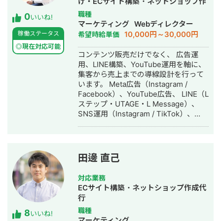
げ・ECサイト構築・ネットショップ作
ン事業 ーキッズ系ECブランドの運営
成代行・SNS運用代行・リスティング
職種
0
◆SNSを軸としたデジタルマーケティ
いいね!
広告運用代行・動画制作・動画編集・
マーケティング
Webディレクター
ング支援事業 ・大手インスタ運用会社
AI活用
10,000円～30,000円
稼働ステータス
希望時給単価
でマネージャー ・スタートアップ企業
2社のCMO経験 ・マーケティング支援
◎現在対応可能
コンテンツ販売だけでなく、 広告運
実績：50社 ・マーケティング責任者：
用、LINE構築、YouTube運用を軸に、
15社 ・上場企業のSNSコンサル：3社
集客から売上までの導線設計を行って
一番バリューを発揮できるのは、
います。 Meta広告（Instagram /
SNS×ECモール運用の領域で、 アフィ
Facebook）、YouTube広告、 LINE（L
リエイト運用で培った販売戦略や訴求
ステップ・UTAGE・L Message）、
設計などを活用して、 CVにつながるプ
SNS運用（Instagram / TikTok）、
ラットフォームの最適化です。 多くの
MEOまで対応可能です。 これまでに、
クライアントで再現性高く売上・利益
・パーソナルジムで広告費4万円 → 新
率の改善を達成しております。 経験業
規12名集客 ・飲食店のInstagram広告
種：寝具、女性用下着、スタートアッ
でフォロワー単価49円を実現 ・手相チ
プ飲料、美容整形クリニック、高級時
田邊 直己
ャンネル：動画2本で収益化 ・スピリ
計取扱店、ベビーキッズ商品、薬膳ス
チュアルチャンネル：動画4本で収益化
ープ、梅干、レンタカー、YouTuber、
対応業務
・釣り／野球／観光系など複数ジャン
ブランド買取 ◆自社SNSアカウントを
ECサイト構築・ネットショップ作成代
ルのYouTube運用 を経験しています。
活用したプロモーション事業 ・累計ア
行
単なる運用代行ではなく、 「集客→教
フィリエイト売上：2.5億円 ・累計運
職種
8
育→成約」までを一つの流れとして設
用フォロワー数：450万 ・累計アカウ
いいね!
マーケティング