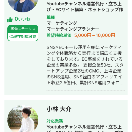
業。 ▼2021年8月~2022年1月 ・医療
Youtubeチャンネル運営代行・立ち上
特化コンサル企業 美容クリニック2ア
げ・ECサイト構築・ネットショップ作
カウント/歯科2アカウントのInstagram
成代行・SEO対策・新規事業立上・
職種
0
運用代行業務に従事。 ▼2023年1月
いいね!
SNS運用代行・記事作成代行・ライテ
マーケティング
~2024年3月 医療機関向け商材を取り
ィング・リスティング広告運用代行・
マーケティングプランナー
稼働ステータス
扱う通販企業にてCOOとして事業立ち
オウンドメディア制作・構築・運用代
5,000円～10,000円
希望時給単価
上げフェーズを経験。 ▼2024年6月
◎現在対応可能
行・動画制作・動画編集
~2024年11月 フリーランスとして、一
SNS×ECモール運用を軸にマーケティ
部上場企業の塾/老舗食品メーカー/自動
ング全体戦略から実行まで幅広く支援
車メーカーのSNSマーケティングに従
をしております。EC事業をされている
事。 ▼2024年12月 RaaS合同会社を設
企業の実績多数。 支援企業50社、スタ
立。 ・外部顧問：歯医者の元 院長先生
ートアップ企業2社のCMO、上場企業
・CTO：ベンチャー企業 CTO経験者
のSNS運用、SNS経由のアフィリエイ
得意領域は、SNS運用の戦略設計から
ト収益2.5億円、累計SNS運用フォロワ
実運用・数値改善までを軸に、集客・
ー数150万。 ◆経歴 2017年：北海道大
採用成果を生む設計力、PoC検証を前
学 工学院修士 卒業 2017年：三井造
提とした業務自動化・業務システム開
船株式会社 貿易船の設計 2019年：
発を一気通貫で行う実行力。
Web広告代理店で広告とSNS運用のデ
小林 大介
ィレクション 2021年：独立、株式会社
Untee設立 ーSNSを軸としたデジタ
対応業務
ルマーケティング支援事業 ー自社
Youtubeチャンネル運営代行・立ち上
SNSメディアを活用したプロモーショ