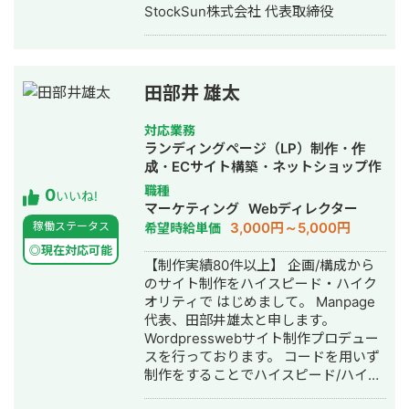
制作・動画編集
StockSun株式会社 代表取締役
田部井 雄太
対応業務
ランディングページ（LP）制作・作
成・ECサイト構築・ネットショップ作
成代行・SNS運用代行・ホームページ
職種
0
いいね!
制作・作成・動画制作・動画編集・営
マーケティング
Webディレクター
業代行
3,000円～5,000円
稼働ステータス
希望時給単価
◎現在対応可能
【制作実績80件以上】 企画/構成から
のサイト制作をハイスピード・ハイク
オリティで はじめまして。 Manpage
代表、田部井雄太と申します。
Wordpresswebサイト制作プロデュー
スを行っております。 コードを用いず
制作をすることでハイスピード/ハイク
オリティでのサイト制作を実現するこ