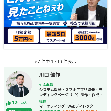
57 件中 1 - 10 件表示
川口 健作
対応業務
システム開発・スマホアプリ開発・ラ
ンディングページ（LP）制作・作成・
Youtubeチャンネル運営代行・立ち上
職種
12
いいね!
げ・ECサイト構築・ネットショップ作
マーケティング
Webディレクター
成代行・SEO対策・新規事業立上・
稼働ステータス