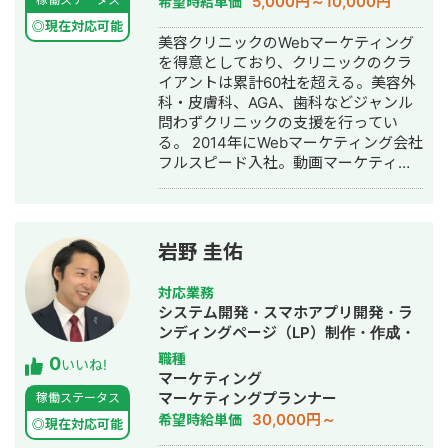
5,000円～10,000円
希望時給単価
SNS運用代行・記事作成代行・ライテ
◎現在対応可能
ィング・ホームページ制作・作成・バ
美容クリニックのWebマーケティング
ナー制作・デザイン・ロゴデザイン・
を得意としており、クリニックのクラ
作成・リスティング広告運用代行・オ
イアントは累計60社を超える。美容外
ウンドメディア制作・構築・運用代
科・皮膚科、AGA、歯科などジャンル
行・動画制作・動画編集・営業代行
問わずクリニックの支援を行ってい
る。 2014年にWebマーケティング会社
フルスピード入社。動画マーケティン
グ事業部立ち上げや、PR・SNS・SEO
の部署マネージャーを務める。営業職
として社内MVPを獲得。4年間在籍し
独立。 独立後はフリーランスとなり、
岩野 圭佑
フロントエンドエンジニア兼総合Web
マーケターとして活動。現在はWebコ
対応業務
ンサルティング会社を創設し、法人と
システム開発・スマホアプリ開発・ラ
してStockSunに参画。
ンディングページ（LP）制作・作成・
Youtubeチャンネル運営代行・立ち上
職種
0
いいね!
げ・ECサイト構築・ネットショップ作
マーケティング
成代行・SEO対策・新規事業立上・
マーケティングプランナー
稼働ステータス
SNS運用代行・ホームページ制作・作
30,000円～
希望時給単価
◎現在対応可能
成・リスティング広告運用代行・動画