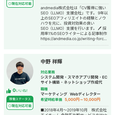
いる企業様で、Amazonに新規出店。
◎現在対応可能
andmedia株式会社は「CV獲得に強い
初回値引きで購入した転売ショップが
SEO（LLMO）支援会社」です。 9年以
Amazonに乱立する形となったため、
上のSEOアフィリエイトの経験とノウ
転売ショップのウォッチング・排除の
ハウを元に、投資対効果の良い
運用フローを構築・実施し、転売ショ
SEO（LLMO）支援を行います。 🖊️ 採
ップに売上が流れない状態を作ること
用率1%のSEOライターによる記事制作
により値崩れの防止、売上減少の防止
https://andmedia.co.jp/writing-force/
を行いました。 ②化粧品取り扱いメー
📣ドメイン強化に特化したプレスリリ
カー様 Amazon：約1年半で月商20万→
ース代行
月商150万 ご契約当初、売上高広告比
https://andmedia.co.jp/backlink-
率が50％を超える状態となっておりま
press/ 🔥CV獲得最大化のためのSEOコ
した。また、ページのコンテンツが作
中野 祥輝
ンサルティング
られていない（CVRが低い）状態で広
https://andmedia.co.jp/owned-lead/
告の運用を行っていたため、広告費の
対応業務
🧠生成AIからの推薦を増やすLLMO対策
削減およびコンテンツを早急に行い、
システム開発・スマホアプリ開発・EC
https://andmedia.co.jp/and-llmo/
コンテンツの作りこみと広告の最適化
サイト構築・ネットショップ作成代
を行いました。結果として売上は7.5
行・SEO対策・ホームページ制作・作
職種
0
倍、売上高広告比率も20％に抑えるこ
いいね!
成・リスティング広告運用代行・オウ
マーケティング
Webディレクター
とでAmazon単体を赤字から黒字転換
ンドメディア制作・構築・運用代行
5,000円～10,000円
稼働ステータス
希望時給単価
しました。 ③男性向け商材取扱メーカ
ー様 Amazon：約1年で月商50万→月商
◎現在対応可能
■2018年4月〜2019年10月 株式会社
1,500万 数年前まではWEB広告等を使