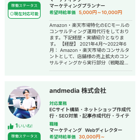
計するのが強みです。 特に、店舗ビジ
ント売買：15件、売買金額2,500万 経
マーケティングプランナー
稼働ステータス
ネスや講座ビジネス、 スピリチュアル
験業種：健康ドリンク、美容商品、寝
5,000円～10,000円
希望時給単価
系コンテンツのYouTube運用は得意分
具、生活雑貨、債務整理、保険サービ
◎現在対応可能
野です。 30〜90万円帯の講座販売導線
ス、住宅売買 ◆ご支援形態 基本的に私
Amazon・楽天市場特化のECモールの
の設計経験もあり、 売上に直結するマ
がPMとしてマーケティング戦略策定・
コンサルティング運用代行をしており
ーケティング設計を意識して取り組ん
全体ディレクションを担い、 クライア
ます。下記経歴・実績紹介となりま
でいます。案件によっては、 「何をや
ントの課題やニーズに合わせた各マー
す。 【経歴】 2021年4月～2022年6
るべきか分からない」状態から相談さ
ケチャネルのプロフェッショナルをア
月： Amazon・楽天市場のコンサルタ
れることも多いです。 その場合でも、
サインし、チームを組成してご支援を
ントとして、店舗様の売上拡大のコン
現状整理から一緒に設計します。
いたします。 マーケティング全般のご
サルティングから実行部分（戦略設
支援から、SNSだけといった部分的な
計・広告運用・クリエイティブディレ
ご支援も可能ですので、ご予算や課題
クション・クアイアント折衝など）ま
感、事業運営の状況に応じて柔軟に支
でを担当。 2022年7月～2023年12
援形態を調整しながら伴走でサポート
月： マネージャーとして、 ・
いたします。
andmedia 株式会社
Amazon・楽天市場のコンサルティン
グ・運用代行 ・新入社員の教育 をメイ
対応業務
ン業務。 2024年1月～： Amazon・楽
ECサイト構築・ネットショップ作成代
天市場を主体としたECモールの運用支
行・SEO対策・記事作成代行・ライテ
援をフリーランスとして行う 【実績】
ィング・ホームページ制作・作成・リ
職種
1
①健康食品取り扱いメーカー様
いいね!
スティング広告運用代行・漫画制作・
マーケティング
Webディレクター
Amazon：立ち上げから約1年で月商
AI活用
30,000円～
稼働ステータス
希望時給単価
1,500万超 単品リピート通販を行って