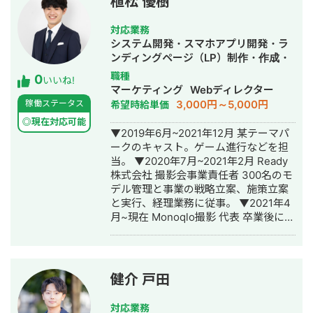
植松 優樹
立ち上げた新規サイトをニッチ市場で
サービスキーワード検索1位に導き、月
対応業務
間1.5万PV、月商500万円の売上を実現
システム開発・スマホアプリ開発・ラ
した実績があります。 エンジニア知識
ンディングページ（LP）制作・作成・
を持ったSEOディレクターとして、大
ECサイト構築・ネットショップ作成代
職種
0
量のページを作成するようないわゆる
いいね!
行・SNS運用代行・ホームページ制
マーケティング
Webディレクター
データベース型のサイトの構築も得意
作・作成・動画制作・動画編集
3,000円～5,000円
稼働ステータス
希望時給単価
です。 競合が対応しきれないような細
かいキーワードまで対策して、お問合
◎現在対応可能
▼2019年6月~2021年12月 某テーマパ
せにつなげる戦略でお客様の売上に貢
ークのキャスト。ゲーム進行などを担
献します。 少し珍しいキャリアの特徴
当。 ▼2020年7月~2021年2月 Ready
として、Fリーグ（フットサル日本トッ
株式会社 撮影会事業責任者 300名のモ
プリーグ）のエスポラーダ北海道、バ
デル管理と事業の戦略立案、施策立案
サジィ大分でプロ選手として活動しな
と実行、経理業務に従事。 ▼2021年4
がらWeb制作の経験を積んできました
月~現在 Monoqlo撮影 代表 卒業後に2
（バサジィ大分在籍時は完全プロ契約
名でモデル撮影会事業を立ち上げ1ヶ月
のため1年間休職）。 アスリートとし
で黒字化。立ち上げ当初、撮影会事業
ての経験で培った「やると決めたら徹
責任者として事業推進。その後、代表
底的にやり抜く」精神で、お客様のプ
に就任。 ▼2021年8月~ 個人で業務シ
ロジェクトに全力で取り組みます。
健介 戸田
ステム/MAシステムを1名体制で開発
し、中小企業向けにソリューション営
対応業務