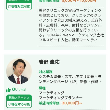
5,000円～10,000円
希望時給単価
SNS運用代行・記事作成代行・ライテ
◎現在対応可能
ィング・ホームページ制作・作成・バ
美容クリニックのWebマーケティング
ナー制作・デザイン・ロゴデザイン・
を得意としており、クリニックのクラ
作成・リスティング広告運用代行・オ
イアントは累計60社を超える。美容外
ウンドメディア制作・構築・運用代
科・皮膚科、AGA、歯科などジャンル
行・動画制作・動画編集・営業代行
問わずクリニックの支援を行ってい
る。 2014年にWebマーケティング会社
フルスピード入社。動画マーケティン
グ事業部立ち上げや、PR・SNS・SEO
の部署マネージャーを務める。営業職
として社内MVPを獲得。4年間在籍し
独立。 独立後はフリーランスとなり、
岩野 圭佑
フロントエンドエンジニア兼総合Web
マーケターとして活動。現在はWebコ
対応業務
ンサルティング会社を創設し、法人と
システム開発・スマホアプリ開発・ラ
してStockSunに参画。
ンディングページ（LP）制作・作成・
Youtubeチャンネル運営代行・立ち上
職種
0
いいね!
げ・ECサイト構築・ネットショップ作
マーケティング
成代行・SEO対策・新規事業立上・
マーケティングプランナー
稼働ステータス
SNS運用代行・ホームページ制作・作
30,000円～
希望時給単価
◎現在対応可能
成・リスティング広告運用代行・動画