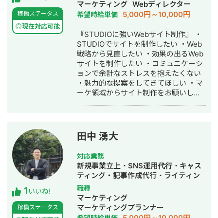
マーケティング
Webディレクター
設計 ・動画や画像コンテンツ生成 ・コ
可） 協業先例 ・WEBコンサルティン
5,000円～10,000円
稼働ステータス
希望時給単価
ンテンツ企画立案 ・コンテンツ台本作
グ会社様 ・WEB制作会社様 ・動画編
成 ・サムネイル画像作成 ・動画制作、
集会社様 ・LINE構築会社様 など。 興
◎現在対応可能
『STUDIOに強いWebサイト制作』 ・
編集 ・アナリティクス分析
味ある方は1度ご相談ください。
STUDIOでサイトを制作したい ・Web
🔻Chatwork
戦略から見直したい ・効果の出るWeb
https://www.chatwork.com/riki199505
サイトを制作したい ・コミュニケーシ
最後までご覧いただきありがとうござ
ョンで余計なストレスを抱えたくない
いました。 ＊リンクのYouTubeはご縁
・魅力的な提案をしてきてほしい ・マ
あって「Webマーケティング
ーケ領域からサイト制作をお願いした
TV【StockSun株式会社】」に出演さ
い ・効果は出したいけどコストは抑え
せていただいたものです。
たい こんなお悩みがありましたらご相
談ください。 Web戦略から設計する
Webサイト制作で、集客に貢献するサ
田中 湧大
イトを作成します。 他社との違い ・累
計200社以上のWebマーケティングを
対応業務
支援 ・集客できるサイト設計のガイド
新規事業立上・SNS運用代行・キャス
ラインを持っている ・倍率30倍以上の
ティング・記事作成代行・ライティン
厳しい選考基準で品質を担保 ・365日
グ・バナー制作・デザイン・オウンド
職種
1
対応可能なサポート体制を実現 ・制作
いいね!
メディア制作・構築・運用代行・動画
マーケティング
だけでなく戦略・設計・運用・改善ま
制作・動画編集・採用代行
マーケティングプランナー
稼働ステータス
で対応 ・自社がSEO・MEO・SNSで集
5,000円～10,000円
希望時給単価