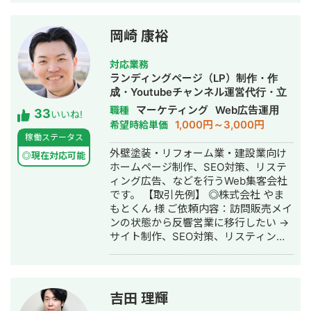
とをポリシーとしております。 また、
編集方法をお伝えすることにより、月
額費用の一切かからないサイト制作を
岡崎 康裕
行なっております。 制作実績はこちら
です。 アフロリゾート様
対応業務
https://afroresort.com/ ホワイトニン
ランディングページ（LP）制作・作
グプラス様 http://whitening-plus.net/
成・Youtubeチャンネル運営代行・立
山陽重機株式会社様
ち上げ・SEO対策・新規事業立上・
マーケティング
Web広告運用
職種
33
http://xs895320.xsrv.jp/ 有限会社KYK
いいね!
SNS運用代行・記事作成代行・ライテ
1,000円～3,000円
希望時給単価
様 http://ks211228.wpx.jp/ etc.... 迅速
ィング・ホームページ制作・作成・バ
稼働ステータス
なレスポンスかつ真摯な対応を心がけ
ナー制作・デザイン・リスティング広
外壁塗装・リフォーム業・建設業向け
ております。 ご縁をいただけた際には
◎現在対応可能
告運用代行・オウンドメディア制作・
ホームページ制作、SEO対策、リステ
末永くお付き合いができれば幸甚で
構築・運用代行・動画制作・動画編集
ィング広告、などを行うWeb集客会社
す。 どうぞよろしくお願い致します。
です。 【取引先例】 ◎株式会社 やま
土日休日や深夜早朝など、 お客様のニ
もとくん 様 ご依頼内容：訪問販売メイ
ーズにできる限り柔軟に対応させてい
ンの状態から反響営業に移行したい →
ただきます。 お急ぎの案件等もお気軽
サイト制作、SEO対策、リスティング
にご相談ください。 ちなみに仕事とは
広告運用を実施 ◎株式会社 植田板金店
関係ないのですが、
様 ご依頼内容：複数サイトのSEO対策
2020/12/15~2021/8/28でヒッチハイク
を依頼したい →SEO対策を実施 ◎アス
で47都道府県を縦断しております。 ど
ムコーポレーション（ユーペイント）
の県出身の方にも話題を合わせられま
吉田 理輝
様 ご依頼内容：Web集客を依頼したい
す笑 よろしくお願い致します！