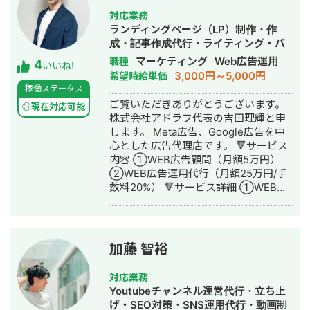
→サイト制作、SEO対策、リスティン
対応業務
グ広告運用を実施 ◎商工会・業界メデ
ランディングページ（LP）制作・作
ィア支援例 「東村山市商工会」様 「外
成・記事作成代行・ライティング・バ
壁塗装の窓口」様 ほか多数 ◎難関キー
ナー制作・デザイン・リスティング広
マーケティング
Web広告運用
職種
4
ワードで上位表示 ・「屋根」で1位 ・
いいね!
告運用代行・動画制作・動画編集
3,000円～5,000円
希望時給単価
「ガルバリウム 鋼板」で1位 ・「塗り
稼働ステータス
壁」で1位 ・「外壁塗装」で3位 ・「埼
ご覧いただきありがとうございます。
玉 リフォーム」「千葉県 外壁塗装」
◎現在対応可能
株式会社アドラフ代表の吉田理輝と申
「つくば市 外壁塗装」など地域キーワ
します。 Meta広告、Google広告を中
ードでも1位を多数獲得 【自己紹介】
心とした広告代理店です。 🔻サービス
・高校卒業後、札幌市で老舗の施工会
内容 ①WEB広告顧問（月額5万円）
社に就職。職人として活動する ・
②WEB広告運用代行（月額25万円/手
RIZAPの子会社に転職し、10年勤務。
数料20%） 🔻サービス詳細 ①WEB広
事業部で最年少の支配人となり、新規
告顧問（月額5万円） こちらは広告代
出店などを経験 ・副業だったマーケテ
理店に任せると数値が合いづらいサー
ィング技術をもって独立 ・個人事業と
ビスをお持ちの企業、もしくは内製化
して3年で利益8倍を達成。「トソーマ
を目指されている企業様向けです。 基
株式会社」を設立 ・法人化後も、3年
加藤 智裕
本的にはチャットにてサポートさせて
連続で150％以上の業績アップを実現
いただきます。 質問例 ・今出稿してい
【略歴】 2018年〜2021年 ・外壁塗装
対応業務
る業種のCPAの相場感 ・配信設定につ
会社の集客のプロとして個人事業主で
Youtubeチャンネル運営代行・立ち上
いての相談 ・CRの添削 ・LPの添削 な
活動 2022年〜 ・トソーマ株式会社
げ・SEO対策・SNS運用代行・動画制