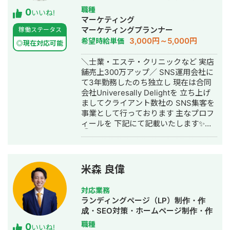
ど。 ②WEB広告運用代行（月額25万
代表取締役 >リフォーム業・建設業
作・動画編集・営業代行
職種
0
円/手数料20%） 費用は月間広告費によ
の集客支援 >SEO事業 >リスティ
いいね!
マーケティング
り2パターンに分かれます。 月間広告
ング広告事業 >ホームページ・LP制
マーケティングプランナー
稼働ステータス
費100万円以下の場合 月額25万円 月
作事業 LINE（無料相談をご希望の方）
3,000円～5,000円
希望時給単価
間広告費100万円以上の場合 月間広告
https://s.lmes.jp/landing-
◎現在対応可能
費20% ※LPO不要で純粋な広告運用の
qr/2000788262-7YNDe1MK?
＼士業・エステ・クリニックなど 実店
みの場合15万円となります。 ご契約後
uLand=UGw3dP トソーマ株式会社公
舗売上300万アップ／ SNS運用会社に
の作業内容はこちらです。 ・広告運用
式サイト https://tosoma.co.jp 無料で
て3年勤務したのち独立し 現在は合同
プランニング作成 ・配信初期設定 ・
相談も受け付けています。 興味がある
会社Univeresally Delightを 立ち上げ
日々の配信調整 ・画像クリエイティブ
方は、LINEでお気軽にご連絡ください
ましてクライアント数社の SNS集客を
制作 ・LP修正（FV、セクション毎の
ませ。
事業として行っております 主なプロフ
修正） ・KW/見出しなどのテキスト制
ィールを 下記にて記載いたします✨
作及び入稿 ・広告審査落ち&アカウン
①事業概要 ・SNS運用代行、コンサ
トBAN対応 ・日次、週次、月次報告&
ル事業 ・映像制作事業 ・小児向け発達
レポート作成 ・1ヶ月に2回までのお打
支援事業 ②実績 ・整体系
ち合わせ ・その他LPO、LINE、マーケ
YouTube100万人登録 ・美容系クリニ
ティングファネル、CSなど数値改善に
米森 良偉
ックYouTube約3万人登録 →集客率
関わる部分のご提案 ＊動画クリエイテ
200％UP ・発達療育instagram売上
ィブ制作、LP制作、LINE構築&改修に
対応業務
100％UP ・YouTube動画100万再生 ・
関しては別途ご請求となります。 以上
ランディングページ（LP）制作・作
総SNSコンサル50件以上 ③具体的に
となります。 また広告代理店を協業先
成・SEO対策・ホームページ制作・作
行っていること ・SNSを使用した集客
としてお探しの会社様はぜひご連絡く
成・動画制作・動画編集
職種
0
導線設計 ・SNSアカウント集客(採用)
ださい。（紹介フィーのお支払いも
いいね!