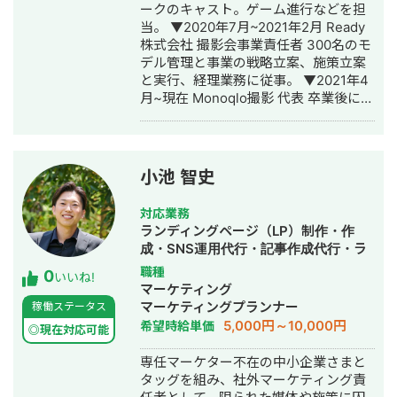
ークのキャスト。ゲーム進行などを担
ウント 運用6ヶ月: フォロワー400人で
当。 ▼2020年7月~2021年2月 Ready
Instagram経由の 新卒エ
株式会社 撮影会事業責任者 300名のモ
ントリー者60名以上獲得 社会的養護施
デル管理と事業の戦略立案、施策立案
設の施設職員採用アカウント 運用1年:
と実行、経理業務に従事。 ▼2021年4
フォロワー3000人でInstagram経由の
月~現在 Monoqlo撮影 代表 卒業後に2
会員登録者40名以上獲得 ▶︎
名でモデル撮影会事業を立ち上げ1ヶ月
バストアップメディア 運用6ヶ月: フォ
で黒字化。立ち上げ当初、撮影会事業
ロワー0→4.6万人 インスタLiveコラボ:
責任者として事業推進。その後、代表
豊胸希望者LINEリスト30名獲得 来店誘
に就任。 ▼2021年8月~ 個人で業務シ
導Live→新規来店で150万以上の売り上
小池 智史
ステム/MAシステムを1名体制で開発
げ獲得 ▶︎大手食品メーカー公式アカウ
し、中小企業向けにソリューション営
ント 運用6ヶ月: フォロワー3000→1.5
対応業務
業。 ▼2021年8月~2022年1月 ・医療
万人 キャンペーン企画＋広告運用＋ク
ランディングページ（LP）制作・作
特化コンサル企業 美容クリニック2ア
リエイティブの改善により フォロワー
成・SNS運用代行・記事作成代行・ラ
カウント/歯科2アカウントのInstagram
数の大幅獲得に成功 ▶︎ダイエットレシ
イティング・ホームページ制作・作
職種
0
運用代行業務に従事。 ▼2023年1月
ピ系メディア アフィリエイトで月
いいね!
成・バナー制作・デザイン・ロゴデザ
マーケティング
~2024年3月 医療機関向け商材を取り
100〜150万の売り上げ獲得 ▶︎暮らし系
イン・作成・リスティング広告運用代
マーケティングプランナー
稼働ステータス
扱う通販企業にてCOOとして事業立ち
メディア アフィリエイトで月100万の
行・動画制作・動画編集・AI活用
5,000円～10,000円
希望時給単価
上げフェーズを経験。 ▼2024年6月
売り上げ獲得 ▶︎大手カフェチェーンの
◎現在対応可能
~2024年11月 フリーランスとして、一
公式アカウント プロモーション目的の
専任マーケター不在の中小企業さまと
部上場企業の塾/老舗食品メーカー/自動
リール動画再生回数：約60万回再生獲
タッグを組み、社外マーケティング責
車メーカーのSNSマーケティングに従
得 キャンペーン企画＋広告運用＋クリ