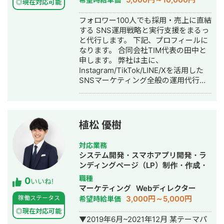
客活動 ・営業マンを雇用せず品質向上
◎現在対応可能
に注力 会社概要
フォロワー100人でも採用・売上に直結
https://regalonico.com キャリア Web
する SNS運用戦略と実行支援をまるっ
業界 7年目 Web制作会社3年勤務
と代行します。 下記、プロフィールに
⇨2021年独立開業⇨2022年法人化
なります。 合同会社TIM代表の田中と
2024年4月 STUDIOエキスパートシル
申します。 弊社は主に、
バーパートナー加盟 メールアドレス
Instagram/TikTok/LINE/Xを活用した
r.yonemori@regalonico.com 米森直通
SNSマーケティング全般の運用代行事
070-8467-5366
業を行なっています。 ▶︎経歴 2022
年 熊本大学卒業後、合同会社TIMを
設立 2023年 業務委託で複数社ディ
レクターとして活動 2024年〜 合同
植松 優樹
会社TIM アカウントプランナー(現任)
弊社の事業内容と実績をまとめており
対応業務
ます。 ナショナルクライアントから中
システム開発・スマホアプリ開発・ラ
小企業まで幅広く対応実績がありま
ンディングページ（LP）制作・作成・
す。 ●事業内容 ・SNS運用代行 ・
ECサイト構築・ネットショップ作成代
職種
0
SNSメディア構築、運営 ・SNSコンサ
いいね!
行・SNS運用代行・ホームページ制
マーケティング
Webディレクター
ルティング ●運用実績まとめ ▶︎不動
作・作成・動画制作・動画編集
3,000円～5,000円
稼働ステータス
希望時給単価
産・住宅メディア運用 運用1年6ヶ月で
合計20件の注文住宅の成約獲得 ▶︎採用
◎現在対応可能
▼2019年6月~2021年12月 某テーマパ
ジャンル 薬学系企業様の新卒採用アカ