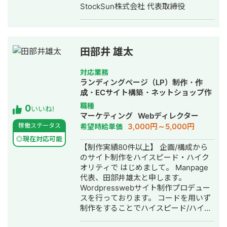
制作・動画編集
StockSun株式会社 代表取締役
田部井 雄太
対応業務
ランディングページ（LP）制作・作
成・ECサイト構築・ネットショップ作
成代行・SNS運用代行・ホームページ
職種
0
いいね!
制作・作成・動画制作・動画編集・営
マーケティング
Webディレクター
業代行
3,000円～5,000円
稼働ステータス
希望時給単価
◎現在対応可能
【制作実績80件以上】 企画/構成から
のサイト制作をハイスピード・ハイク
オリティで はじめまして。 Manpage
代表、田部井雄太と申します。
Wordpresswebサイト制作プロデュー
スを行っております。 コードを用いず
制作をすることでハイスピード/ハイク
オリティでのサイト制作を実現するこ