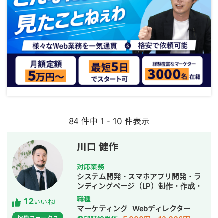
84 件中 1 - 10 件表示
川口 健作
対応業務
システム開発・スマホアプリ開発・ラ
ンディングページ（LP）制作・作成・
Youtubeチャンネル運営代行・立ち上
職種
12
いいね!
げ・ECサイト構築・ネットショップ作
マーケティング
Webディレクター
成代行・SEO対策・新規事業立上・
稼働ステータス