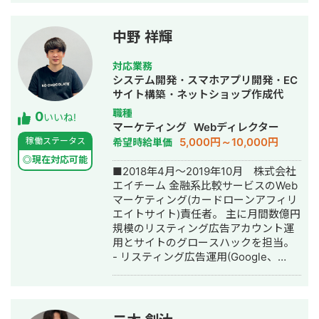
で黒字化。立ち上げ当初、撮影会事業
責任者として事業推進。その後、代表
に就任。 ▼2021年8月~ 個人で業務シ
中野 祥輝
ステム/MAシステムを1名体制で開発
し、中小企業向けにソリューション営
対応業務
業。 ▼2021年8月~2022年1月 ・医療
システム開発・スマホアプリ開発・EC
特化コンサル企業 美容クリニック2ア
サイト構築・ネットショップ作成代
カウント/歯科2アカウントのInstagram
行・SEO対策・ホームページ制作・作
職種
0
運用代行業務に従事。 ▼2023年1月
いいね!
成・リスティング広告運用代行・オウ
マーケティング
Webディレクター
~2024年3月 医療機関向け商材を取り
ンドメディア制作・構築・運用代行
5,000円～10,000円
稼働ステータス
希望時給単価
扱う通販企業にてCOOとして事業立ち
上げフェーズを経験。 ▼2024年6月
◎現在対応可能
■2018年4月〜2019年10月 株式会社
~2024年11月 フリーランスとして、一
エイチーム 金融系比較サービスのWeb
部上場企業の塾/老舗食品メーカー/自動
マーケティング(カードローンアフィリ
車メーカーのSNSマーケティングに従
エイトサイト)責任者。 主に月間数億円
事。 ▼2024年12月 RaaS合同会社を設
規模のリスティング広告アカウント運
立。 ・外部顧問：歯医者の元 院長先生
用とサイトのグロースハックを担当。
・CTO：ベンチャー企業 CTO経験者
- リスティング広告運用(Google、
得意領域は、SNS運用の戦略設計から
Yahoo！) - ディスプレイ広告運用
実運用・数値改善までを軸に、集客・
(Google、Yahoo！、Facebook、
採用成果を生む設計力、PoC検証を前
LINE、TimeTree) - ダイナミック広告
提とした業務自動化・業務システム開
の運用(facebok広告・Googleショッピ
発を一気通貫で行う実行力。