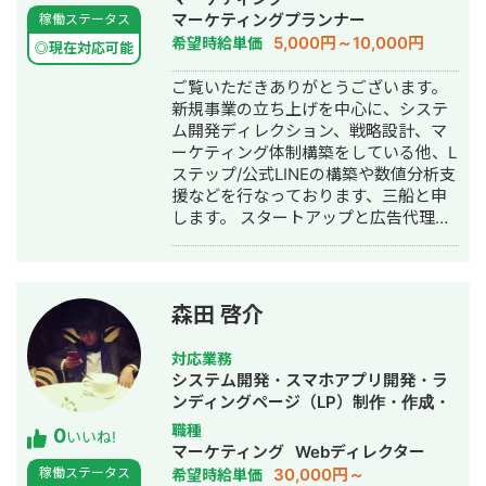
りました。 幅広い領域でのWeb集客・
マーケティングプランナー
稼働ステータス
マーケティング施策に対応しておりま
5,000円～10,000円
希望時給単価
すので、お気軽にご相談ください。 在
◎現在対応可能
籍企業：合同会社Radineer
ご覧いただきありがとうございます。
https://radineer.asia/
新規事業の立ち上げを中心に、システ
ム開発ディレクション、戦略設計、マ
ーケティング体制構築をしている他、L
ステップ/公式LINEの構築や数値分析支
援などを行なっております、三船と申
します。 スタートアップと広告代理店
の両方の経験から、伴走型で事業拡大
を支援しております。
森田 啓介
対応業務
システム開発・スマホアプリ開発・ラ
ンディングページ（LP）制作・作成・
Youtubeチャンネル運営代行・立ち上
職種
0
いいね!
げ・ECサイト構築・ネットショップ作
マーケティング
Webディレクター
成代行・SEO対策・新規事業立上・
30,000円～
稼働ステータス
希望時給単価