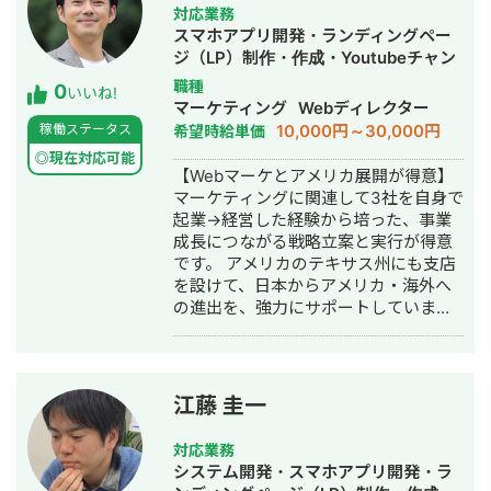
式会社を創業し、製造業や放送局のAI
クリエイター向けのショップ開設サー
対応業務
導入・業務効率化支援を中心に、AIを
ビスなどのプロダクト開発・マーケテ
スマホアプリ開発・ランディングペー
活用したシステム開発事業を手掛け
ィング支援もさせていただきました。
ジ（LP）制作・作成・Youtubeチャン
る。
ネル運営代行・立ち上げ・ECサイト構
職種
0
いいね!
築・ネットショップ作成代行・SEO対
マーケティング
Webディレクター
策・新規事業立上・SNS運用代行・記
10,000円～30,000円
稼働ステータス
希望時給単価
事作成代行・ライティング・翻訳・ホ
◎現在対応可能
ームページ制作・作成・リスティング
【Webマーケとアメリカ展開が得意】
広告運用代行・オウンドメディア制
マーケティングに関連して3社を自身で
作・構築・運用代行
起業→経営した経験から培った、事業
成長につながる戦略立案と実行が得意
です。 アメリカのテキサス州にも支店
を設けて、日本からアメリカ・海外へ
の進出を、強力にサポートしていま
す。 株式会社マスドライバー：
https://massdriver.net/
江藤 圭一
対応業務
システム開発・スマホアプリ開発・ラ