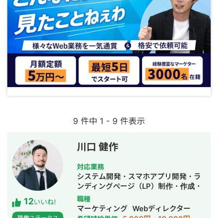
9 件中 1 - 9 件表示
川口 健作
対応業務
システム開発・スマホアプリ開発・ラ
ンディングページ（LP）制作・作成・
Youtubeチャンネル運営代行・立ち上
職種
12
いいね!
げ・ECサイト構築・ネットショップ作
マーケティング
Webディレクター
成代行・SEO対策・新規事業立上・
稼働ステータス