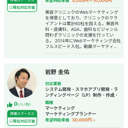
5,000円～10,000円
希望時給単価
SNS運用代行・記事作成代行・ライテ
◎現在対応可能
ィング・ホームページ制作・作成・バ
美容クリニックのWebマーケティング
ナー制作・デザイン・ロゴデザイン・
を得意としており、クリニックのクラ
作成・リスティング広告運用代行・オ
イアントは累計60社を超える。美容外
ウンドメディア制作・構築・運用代
科・皮膚科、AGA、歯科などジャンル
行・動画制作・動画編集・営業代行
問わずクリニックの支援を行ってい
る。 2014年にWebマーケティング会社
フルスピード入社。動画マーケティン
グ事業部立ち上げや、PR・SNS・SEO
の部署マネージャーを務める。営業職
として社内MVPを獲得。4年間在籍し
独立。 独立後はフリーランスとなり、
岩野 圭佑
フロントエンドエンジニア兼総合Web
マーケターとして活動。現在はWebコ
対応業務
ンサルティング会社を創設し、法人と
システム開発・スマホアプリ開発・ラ
してStockSunに参画。
ンディングページ（LP）制作・作成・
Youtubeチャンネル運営代行・立ち上
職種
0
いいね!
げ・ECサイト構築・ネットショップ作
マーケティング
成代行・SEO対策・新規事業立上・
マーケティングプランナー
稼働ステータス
SNS運用代行・ホームページ制作・作
30,000円～
希望時給単価
◎現在対応可能
成・リスティング広告運用代行・動画