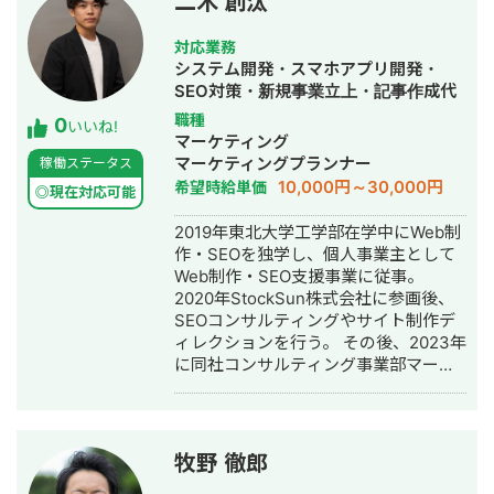
二木 創汰
ング広告・criteo) - LPO - データ分析
- アフィリエイト広告の運用 - 事業計
対応業務
画策定 ■2019年11月〜2022年4月 株
システム開発・スマホアプリ開発・
式会社Gracia ギフトECプラットフォー
SEO対策・新規事業立上・記事作成代
ムサービスのwebマーケティングを担
行・ライティング・ホームページ制
職種
0
当した後、PMを担当 - UX企画 - サー
いいね!
作・作成・リスティング広告運用代
マーケティング
ビスグロース - CRM運用 - データ分析
行・オウンドメディア制作・構築・運
マーケティングプランナー
稼働ステータス
- プロジェクトマネジメント - プロダ
用代行・AI活用
10,000円～30,000円
希望時給単価
クト部門立ち上げ - DB型SEO改善 -
◎現在対応可能
LTV戦略の立案・実行 ■2022年年4
2019年東北大学工学部在学中にWeb制
月〜現在 株式会社overdlow プロダク
作・SEOを独学し、個人事業主として
トマネージャー - プロダクトマネジメ
Web制作・SEO支援事業に従事。
ント - ユーザーインタビュー、デー
2020年StockSun株式会社に参画後、
タ、社内ヒアリングを元にプロダクト
SEOコンサルティングやサイト制作デ
開発方針の立案 - プロダクトの開発に
ィレクションを行う。 その後、2023年
関する要件定義・デザイナーと協働し
に同社コンサルティング事業部マーケ
たUI設計・プロジェクト進行 - エンジ
ティング責任者に就任。2024年には同
ニア採用 ■2023年年12月〜 独立 また
社執行役員に就任。コンサルティング
個人では、これまでにインターン求人
事業部では、インバウンドマーケティ
サイト、幼児食D2Cサービス、特化型
ングを中心に現在月600件ほどのリー
フリマアプリ、特化型ECサイト、ニュ
牧野 徹郎
ドを獲得。 2024年にアイデックス株
ースサイト、人材プラットフォーム、