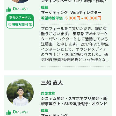
ンディングページ（LP）制作・作成・
SEO対策・新規事業立上・SNS運用代
職種
0
いいね!
行・記事作成代行・ライティング・ホ
マーケティング
Webディレクター
ームページ制作・作成・リスティング
5,000円～10,000円
稼働ステータス
希望時給単価
広告運用代行・オウンドメディア制
◎現在対応可能
作・構築・運用代行・動画制作・動画
プロフィールをご覧いただき、誠に有
編集
難うございます。 東京都でWebマーケ
ター/ディレクターとして活動している
江藤圭一と申します。 2017年より学生
インターンとして、オウンドメディア
の立ち上げ・運用に携わりました。 通
信回線/転職/仮想通貨といった様々な領
域でのオウンドメディアを、新規ドメ
インにて0から立ち上げ、 最大で月間
150万円の売上を達成しています。 こ
うしたオウンドメディア運営で得たコ
三船 直人
ンテンツ/テクニカル両面のSEO対策を
活かして、企業向けのSEO対策コンサ
対応業務
ルティングも実施しています。 また、
システム開発・スマホアプリ開発・新
広告代理店での勤務経験もあり、
規事業立上・SNS運用代行・オウンド
Google/Yahoo!/Meta/LINE/X/Instagram
メディア制作・構築・運用代行
職種
0
など様々な媒体での運用に携わってお
いいね!
マーケティング