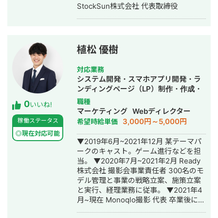
制作・動画編集
StockSun株式会社 代表取締役
植松 優樹
対応業務
システム開発・スマホアプリ開発・ラ
ンディングページ（LP）制作・作成・
ECサイト構築・ネットショップ作成代
職種
0
いいね!
行・SNS運用代行・ホームページ制
マーケティング
Webディレクター
作・作成・動画制作・動画編集
3,000円～5,000円
稼働ステータス
希望時給単価
◎現在対応可能
▼2019年6月~2021年12月 某テーマパ
ークのキャスト。ゲーム進行などを担
当。 ▼2020年7月~2021年2月 Ready
株式会社 撮影会事業責任者 300名のモ
デル管理と事業の戦略立案、施策立案
と実行、経理業務に従事。 ▼2021年4
月~現在 Monoqlo撮影 代表 卒業後に2
名でモデル撮影会事業を立ち上げ1ヶ月