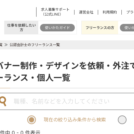
求人募集サポート
運営会社
利用規約
プラ
（公式LINE）
仕事を依頼したい
使いかたガイド
フリーランスの方
使い
方
覧
公認会計士のフリーランス一覧
バナー制作・デザインを依頼・外注
ーランス・個人一覧
現在の絞り込み条件から検索
 件中 0 - 0 件表示