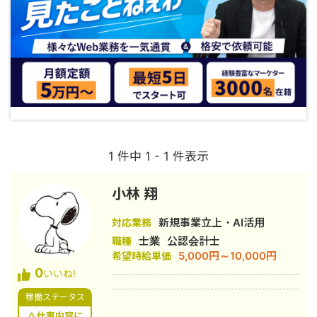
1 件中 1 - 1 件表示
小林 翔
新規事業立上・AI活用
対応業務
士業
公認会計士
職種
5,000円～10,000円
希望時給単価
0
いいね!
稼働ステータス
△仕事内容に