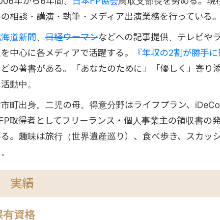
006年から6年間、
日本FP協会
鳥取支部長を努める。現
件の相談・講演・執筆・メディア出演業務を行っている
北海道新聞
、
日経ウーマン
などへの記事提供、テレビや
道を中心に各メディアで活躍する。
『年収の2割が勝手
などの著書がある。「あなたのために」「優しく」寄り
し活動中。
余市町出身。二児の母。得意分野はライフプラン、iDeC
CFP取得者としてフリーランス・個人事業主の領収書の
いる。趣味は旅行（世界遺産巡り）、食べ歩き、スカッ
中。
実績
保有資格