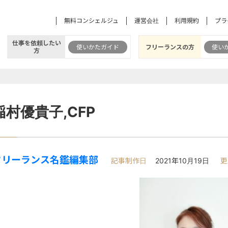
無料コンシェルジュ
運営会社
利用規約
プラ
仕事を依頼したい
使いかたガイド
フリーランスの方
使い
方
稲村優貴子,CFP
フリーランス名鑑編集部
記事制作日
2021年10月19日
更