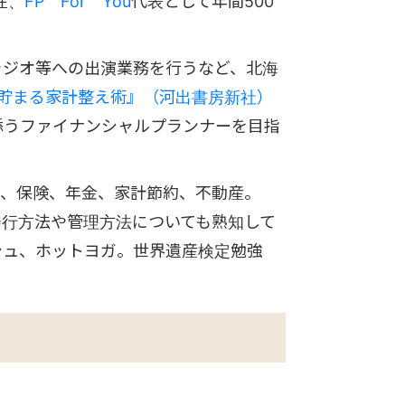
在、
FP For You
代表として年間500
。
ラジオ等への出演業務を行うなど、北海
に貯まる家計整え術』（河出書房新社）
添うファイナンシャルプランナーを目指
o、保険、年金、家計節約、不動産。
発行方法や管理方法についても熟知して
シュ、ホットヨガ。世界遺産検定勉強