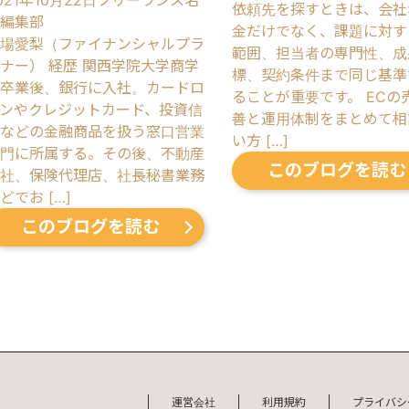
021年10月22日
フリーランス名
依頼先を探すときは、会社
編集部
金だけでなく、課題に対す
場愛梨（ファイナンシャルプラ
範囲、担当者の専門性、成
ナー） 経歴 関西学院大学商学
標、契約条件まで同じ基準
卒業後、銀行に入社。カードロ
ることが重要です。 ECの
ンやクレジットカード、投資信
善と運用体制をまとめて相
などの金融商品を扱う窓口営業
い方 […]
門に所属する。その後、不動産
このブログを読む
社、保険代理店、社長秘書業務
どでお […]
このブログを読む
運営会社
利用規約
プライバシ