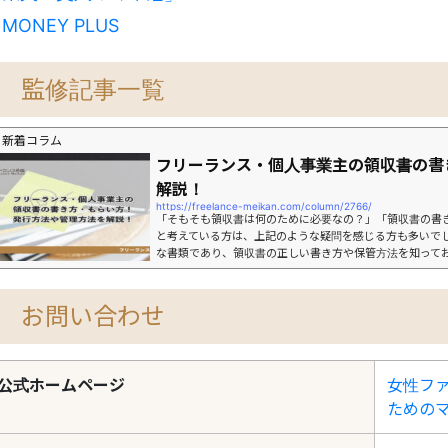
・
MONEY PLUS
監修記事一覧
新着コラム
フリーランス・個人事業主の領収書の書
解説！
https://freelance-meikan.com/column/2766/
「そもそも領収書は何のために必要なの？」「領収書の書
と考えている方は、上記のような疑問を感じる方も多いで
な書類であり、領収書の正しい書き方や保管方法を知って
とで、節税対策にもつながります。この記事を読むと領収
う。本記事では、フリーランスにおける領収書に関して、以下
お問い合わせ
公式ホームページ
女性フ
ためのマネ