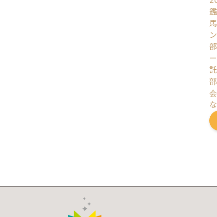
2
鑑
馬
ン
部
ー
託
部
会
な