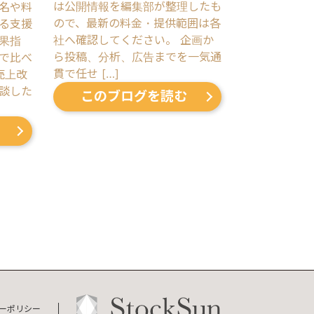
は公開情報を編集部が整理したも
名や料
ので、最新の料金・提供範囲は各
る支援
社へ確認してください。 企画か
果指
ら投稿、分析、広告までを一気通
で比べ
貫で任せ […]
売上改
談した
このブログを読む
ーポリシー