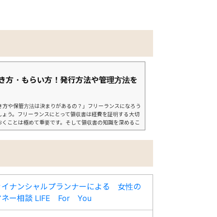
き方・もらい方！発行方法や管理方法を
き方や保管方法は決まりがあるの？」フリーランスになろう
しょう。フリーランスにとって領収書は経費を証明する大切
おくことは極めて重要です。そして領収書の知識を深めるこ
書の正しい知識が身につき、節税対策に大いに役立つでしょ
の流れで説明して...
ァイナンシャルプランナーによる 女性の
ー相談 LIFE For You