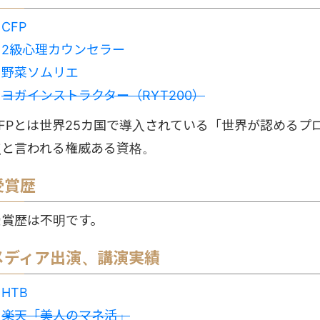
・
CFP
・
2級心理カウンセラー
・
野菜ソムリエ
・
ヨガインストラクター（RYT200）
CFPとは世界25カ国で導入されている「世界が認めるプ
点と言われる権威ある資格。
受賞歴
受賞歴は不明です。
メディア出演、講演実績
・
HTB
・
楽天「美人のマネ活」​