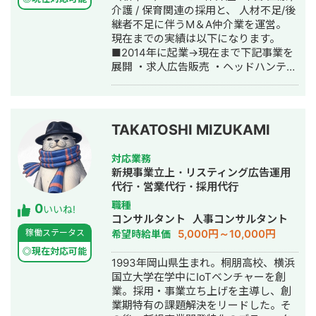
介護 / 保育関連の採用と、 人材不足/後
継者不足に伴うM＆A仲介業を運営。
現在までの実績は以下になります。
■2014年に起業→現在まで下記事業を
展開 ・求人広告販売 ・ヘッドハンティ
ング ・スカウトメール代行 ・新規面談
獲得代行 ・採用コンサルティング ・採
用HP作成/運用 ・Ｍ＆Ａ仲介業 --- 実
績 --- ※2024年6月現在の継続案件 ・
TAKATOSHI MIZUKAMI
スカウトメール代行 → 71法人契約
中 ・新規面談獲得代行 → 33法人契
対応業務
約中 ・採用コンサルティング → 28
新規事業立上・リスティング広告運用
法人契約中 ・採用HP運用 → 19法人
代行・営業代行・採用代行
契約中 --- その他実績 --- ・職業紹
職種
0
介 → 累計 2,900名面談（有資格者
いいね!
コンサルタント
人事コンサルタント
のみ） ・Ｍ＆Ａ仲介 → 累計 31件成
5,000円～10,000円
稼働ステータス
希望時給単価
約
◎現在対応可能
1993年岡山県生まれ。桐朋高校、横浜
国立大学在学中にIoTベンチャーを創
業。採用・事業立ち上げを主導し、創
業期特有の課題解決をリードした。そ