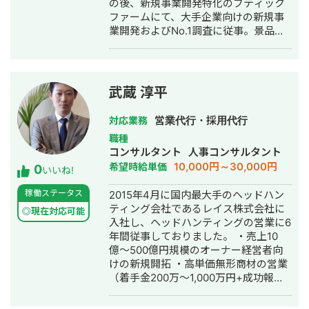
の後、新規事業開発特化のブティック
ファームにて、大手企業向けの新規事
業開発およびNo.1調査に従事。景品表
示法を遵守したマーケティング戦略構
築やブランドポジショニングの策定な
ど、企業の競争優位性を高める支援を
行う。 2023年9月に株式会社Aypherを
武蔵 淳平
設立し、「マーケティング」と「採
用」を軸とした中小企業支援事業を展
営業代行・採用代行
対応業務
開。No.1調査や新規事業開発支援、採
職種
用ディレクションまでを包括的に提供
コンサルタント
人事コンサルタント
している。採用分野では、戦略設計・
10,000円～30,000円
希望時給単価
0
採用広報・求人制作・スカウト代行な
いいね!
ど、採用活動全体のディレクションを
稼働ステータス
2015年4月に国内最大手のヘッドハン
実施。経営者に寄り添いながら中長期
ティング会社であるレイス株式会社に
的な事業・採用基盤づくりを支援して
◎現在対応可能
入社し、ヘッドハンティングの営業に6
いる。
年間従事しておりました。 ・売上10
億〜500億円規模のオーナー経営者向
けの新規開拓 ・高単価無形商材の営業
（着手金200万〜1,000万円+成功報酬
70％前後） ・年間粗利4,000万〜
6,000万円（上位15〜20％くらい）