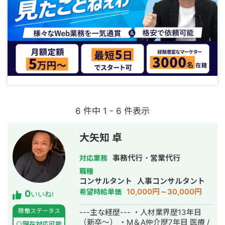
6 件中 1 - 6 件表示
大矢知 卓
事務代行・営業代行
対応業務
職種
コンサルタント
人事コンサルタント
10,000円～30,000円
希望時給単価
0
いいね!
稼働ステータス
---主な経歴--- ・人材業界歴13年目
（新卒～） ・M＆A仲介歴7年目 医療 /
◎現在対応可能