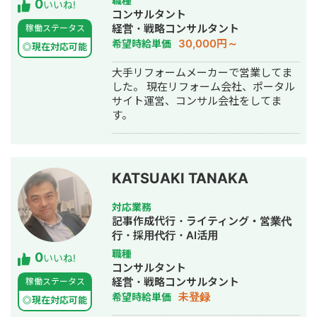
職種
0
いいね!
プ作成代行・SNS運用代行・ホームペ
コンサルタント
ージ制作・作成・営業代行
経営・戦略コンサルタント
稼働ステータス
30,000円～
希望時給単価
◎現在対応可能
大手リフォームメーカーで営業してま
した。 現在リフォーム会社、ポータル
サイト運営、コンサル会社をしてま
す。
KATSUAKI TANAKA
対応業務
記事作成代行・ライティング・営業代
行・採用代行・AI活用
職種
0
いいね!
コンサルタント
経営・戦略コンサルタント
稼働ステータス
未登録
希望時給単価
◎現在対応可能