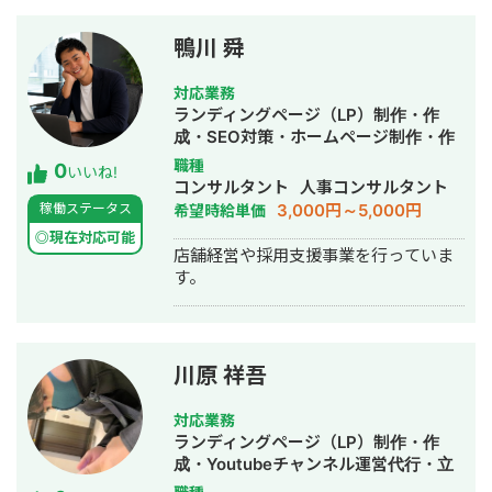
2021年に独立して以降は、人材採用
（高卒・新卒・中途）や営業にまつわ
鴨川 舜
るご支援をしております。 営業業務以
外にヘッドハンターとしての活動も増
対応業務
えております。 まずはお話をお聞かせ
ランディングページ（LP）制作・作
いただき、私でできること・できない
成・SEO対策・ホームページ制作・作
ことをお伝えできればと思っておりま
成・リスティング広告運用代行・動画
職種
0
す。 よろしくお願いいたします。
いいね!
制作・動画編集・営業代行・採用代行
コンサルタント
人事コンサルタント
3,000円～5,000円
稼働ステータス
希望時給単価
◎現在対応可能
店舗経営や採用支援事業を行っていま
す。
川原 祥吾
対応業務
ランディングページ（LP）制作・作
成・Youtubeチャンネル運営代行・立
ち上げ・ECサイト構築・ネットショッ