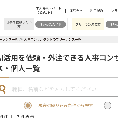
求人募集サポート
運営会社
利用規約
プラ
（公式LINE）
仕事を依頼したい
使いかたガイド
フリーランスの方
使い
方
ーランス一覧
人事コンサルタントのフリーランス一覧
AI活用を依頼・外注できる人事コン
ス・個人一覧
現在の絞り込み条件から検索
 件中 1 - 7 件表示