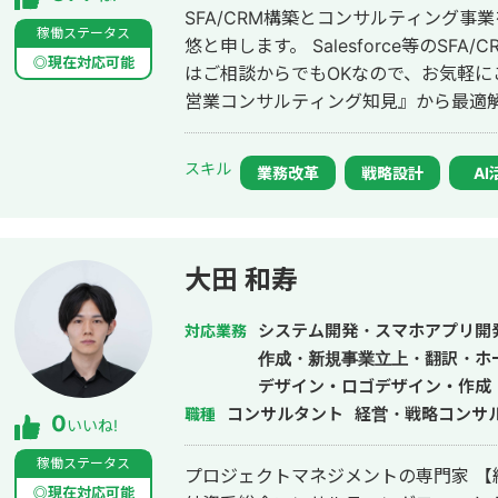
SFA/CRM構築とコンサルティング事業
稼働ステータス
悠と申します。 Salesforce等のSFA/CRMの導入や活用でお困りの方は、まず
◎現在対応可能
はご相談からでもOKなので、お気軽に
営業コンサルティング知見』から最適解をご提案致
チする課題 ・SFA/CRM導入を検討
SFA/CRM導入を検討したいが、社
スキル
業務改革
戦略設計
AI
ない ・CRMを導入しているが、ビジネ
ならではの強み ①"システム面"と"ビ
成功まで最後まで泥臭くご支援致します。 ②経営・現場それぞれの観点
し、あるべき論をお伝え致します。御用聞
大田 和寿
いプロジェクトを過去何十件も目の当
も動じないクライアント目線でのやりとりを徹底します
システム開発・スマホアプリ開
対応業務
案と構築それぞれの豊富な経験から導
作成・新規事業立上・翻訳・ホ
で一気通貫で伴走致します。 ■経歴・職歴 早稲田大学人間科学部卒業。(株)ジ
デザイン・ロゴデザイン・作成・
ーニーへ入社後、SFA/CRM事業部で部
コンサルタント
経営・戦略コンサ
職種
0
いいね!
導入提案を経験。その後、医療ITスタ
役として参画。経営実務と複数の事業グ
稼働ステータス
プロジェクトマネジメントの専門家 【経歴】 2018年 同志社大学 入学 2022年
業主として主にエンタープライズ企業向け
◎現在対応可能