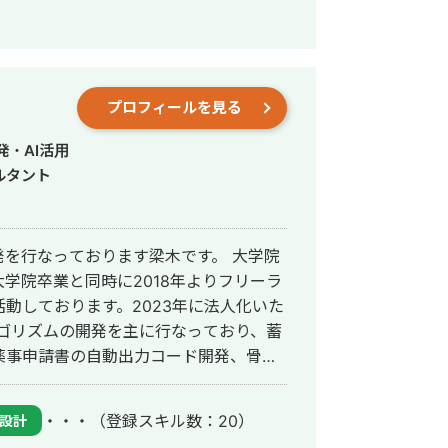
okuを活用したモバイルアプリを構築。
プロフィールを見る
udを連携し、顧客に紐づくセッション情報の一
とも連携させ、新規反響から離反までのモデ
・AI活用
同期比+11%
ルタント
発を行なっております梁木です。 大学院
学院卒業と同時に2018年よりフリーラ
動しております。2023年に法人化いた
ゴリズムの開発を主に行なっており、蓄
薬事申請書の自動出力コード開発、骨折
過去に行ってきました。 全ての案件にお
時間の削減」を目指しており、実質的に
・・・
（登録スキル数：20）
設計
せていただきます。「正直さ」と「速