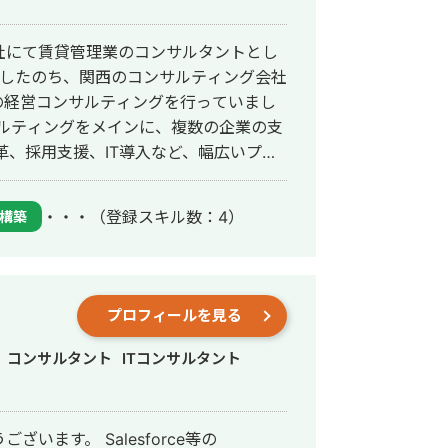
社にて賃貸管理業のコンサルタントとし
務したのち、関西のコンサルティング会社
の経営コンサルティングを行っていまし
サルティングをメインに、複数の企業の支
革、採用支援、IT導入など、幅広いプロ
献してきました。 特に課題解決や業務効
経験を有しています。 また、社内のプ
・・・
（登録スキル数：4）
構築
。 新規事業の立ち上げ時、提案資料の
まで全てを統括し、３年で事業部売上3
解決策を提供します。 課題解決を主と
プロフィールを見る
応しています。 生産管理や業務効率
まで、経営に係るすべての業について改
コンサルタント
ITコンサルタント
います。 Salesforce等の