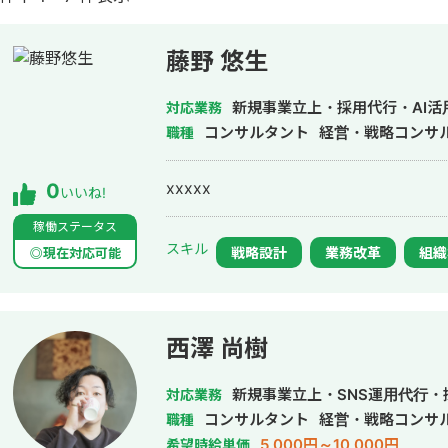
藤野 悠生
新規事業立上・採用代行・AI活
対応業務
コンサルタント
経営・戦略コンサ
職種
xxxxx
0
いいね!
稼働ステータス
スキル
戦略設計
業務改革
組織
◎現在対応可能
西澤 尚樹
新規事業立上・SNS運用代行・
対応業務
コンサルタント
経営・戦略コンサ
職種
5,000円～10,000円
希望時給単価