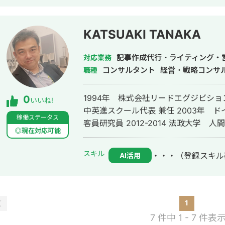
さ」が取り柄のデータサイエンティス
KATSUAKI TANAKA
記事作成代行・ライティング・
対応業務
コンサルタント
経営・戦略コンサ
職種
1994年 株式会社リードエグジビショ
0
いいね!
中英進スクール代表 兼任 2003年 ドイツ カールフォンオシエツスキー大学
稼働ステータス
客員研究員 2012-20
◎現在対応可能
スキル
・・・
（登録スキル
AI活用
1
7 件中 1 - 7 件表