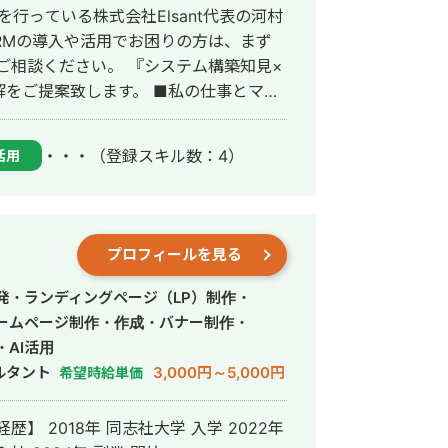
を行っている株式会社Elsant代表の河村
ご相談ください。 『システム構築知見×
します。 ■私の仕事とマッ
しているが、使いこなせるか不安 ・
内にプロジェクトの旗振りが出来る人材がい
・・・
（登録スキル数：4）
活用
ス基盤として活用しきれていない ■私
ジネス面"双方の理解がありプロジェクト
を俯瞰
きに周り、SFA/CRM運用が定着しな
プロフィールを見る
たりにしてきたからこそ、シビアな話に
。 ③SFA/CRM導入提
発・ランディングページ（LP）制作・
入〜最終的に使いこなせるようになるま
ームページ制作・作成・バナー制作・
AI活用
長職に就任し述べ1,000社以上へCRMの
ルタント
3,000円～5,000円
希望時給単価
ートアップであるワンディー(株)に取締
ロースに貢献。2023年1月より個人事
のBPR・PMO案件に従事。2024年