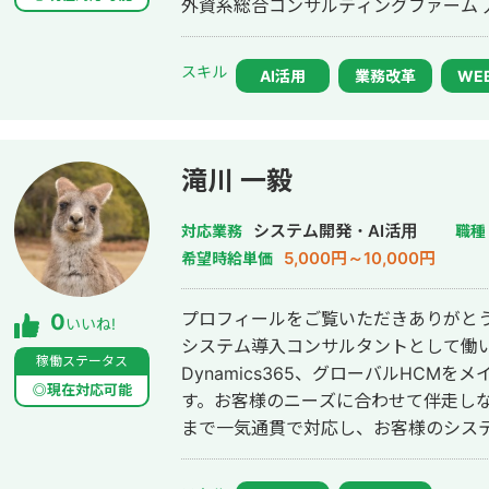
外資系総合コンサルティングファーム 入社
(株)Elsantとして法人化。ERP及びS
を推進中。 ■プロジェクト実績（※一部抜粋） ・大手保険代理店/Salesforce新
スキル
規導入PJT/PMO ・大手フィットネス会社/
AI活用
業務改革
WE
SaaS会社/Salesforce新規導入・ERP連
新規導入PJT/PM ・大手印刷会社/全社Sal
財閥系大手製造会社/BPR/PM ■プロジェクト実績詳細（※一部抜粋） ①保険
滝川 一毅
代理店会社様〜全社横断での顧客管理と分析基盤の構
リ】 ・店舗ごとに属人的に管理され
システム開発・AI活用
対応業務
職種
ムでのインセンティブ、売上情報をSalesfo
5,000円～10,000円
希望時給単価
platformをCRM基盤としData conn
とのリアルタイム同期を実現 ・Tabl
プロフィールをご覧いただきありがとう
0
関・回帰分析を実施 属人的であった店舗
いいね!
システム導入コンサルタントとして働いてい
更 【実績効果】 行動平準化を実現→昨年対比+12%の売上増 ②SaaSソフトウ
稼働ステータス
Dynamics365、グローバルHCM
ェア会社様〜Sales Cloud,CRMA大規模SFAの構築〜
◎現在対応可能
す。お客様のニーズに合わせて伴走し
・SFAとしてSalesCloudを新規
まで一気通貫で対応し、お客様のシス
しく売上予測を立てられる環境を整備 ・名
ように邁進いたしますのでどうぞよろ
Biztelを連携し分散していた名簿と
ートでの管理会計をCRMAにリプレイ