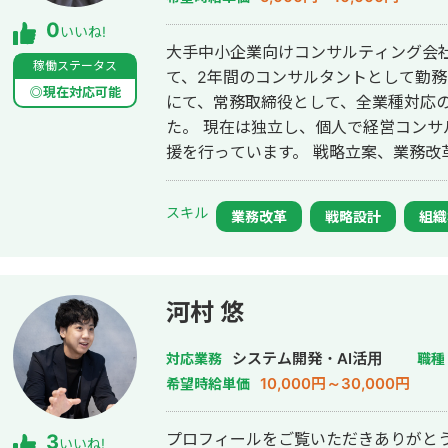
0
いいね!
大手中小企業向けコンサルティング会
稼働ステータス
て、2年間のコンサルタントとして勤
◎現在対応可能
にて、常務取締役として、全業種対応
た。 現在は独立し、個人で経営コン
援を行っています。 戦略立案、業務改
ジェクトをリードし、数々の成功に貢
率化においては、深い専門知識と豊富な
スキル
業務改革
戦略設計
組織
ロジェクトマネジメント経験もあります
作成から営業管理、契約後の業務管理
億円を達成しました。 高い問題解決能力とコミュニケーション能力を活かし、
クライアントの課題を明確化し、最適な
河村 悠
して行うため、業界を問わず全業種に対
化、売上アップから、人事の採用支援
システム開発・AI活用
対応業務
職種
善を行い、企業の成長につなげます。
10,000円～30,000円
希望時給単価
プロフィールをご覧いただきありがとうござ
3
いいね!