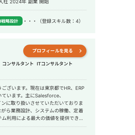
 2024年 副業 開始
FA/CRM構築とCRMコンサルティング事業
Salesforce新規導入PJT/PMO ・大手
・・・
（登録スキル数：4）
B戦略設計
携PJT/PMO ・大手通信会社/Salesforce
esforce再構築・CDP連携PJT/PM ・
築〜 【プロジェクトサマ
プロフィールを見る
ていた、行動や引き合い情報と基幹システ
コンサルタント
ITコンサルタント
rceにリプレイス ・Lightning
ect とMule softを活用した、基幹システム
eauを連携し、営業活動と売上実績の相
ございます。現在は東京都でHR、ERP
ごとのKPIを理論に基づくKPI設定に変
ます。主にSalesforce、
をメインに取り扱いさせていただいておりま
 【プロジェクトサマリ】
ながら業務設計、システムの稼働、定着
構築 ・奉行クラウドと連携し、事業部横断で正
テム利用による最大の価値を提供できる
刺管理であるSansanとCTIである
しくお願いいたします。
営業活動情報の集約を実現 ・スプレッドシ
スし各事業部の商況をリアルタイムで観