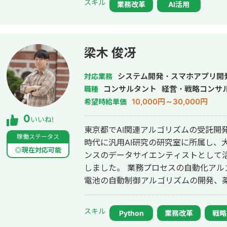
スキル
業務改革
AI活用
測できる基盤構築を実現 【実績効果】 作業効率の改善及びナレッジの共有で
効率UP ③大手フィットネス会社様〜Service cloudとアプリで実現した1CRM
の構築〜 【プロジェクトサマリ】 ・数百名以上所属するトレーナーとユーザ
ーのコミュニケーション基盤としてher
梁木 俊冴
・モバイルアプリとService clo
元管理を実現。 ・CTIとzendesk
システム開発・スマホアプリ開発
対応業務
リングを構築し、対応品質の向上施策を実施。 【実績効果】 前年
コンサルタント
経営・戦略コンサ
職種
のLTV上昇+新規成約率6%上昇
10,000円～30,000円
希望時給単価
0
いいね!
東京都でAI関連アルゴリズムの受託開
稼働ステータス
時代に汎用AI研究の研究室に所属し、大
◎現在対応可能
ンスのデータサイエンティストとして活
しました。 業務プロセスの自動化アル
電池の自動制御アルゴリズムの開発、
箇所の自動検出アルゴリズム開発等を
いて、「依頼金額以上のお客様の将来
スキル
Python
業務改革
戦略
お客様にとっては利益になる取引をさ