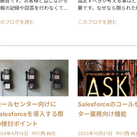
勝負です。お客様と話しながら
設定すべきか考える事はと
報の記録や回答を行わなくては
要です。なぜなら限られた
らないので高度な作業処理が求
中で、お客様を待たせるこ
のブログを読む
このブログを読む
られます。できるだ
対応することがオペレ
コールセンター向けに
Salesforceのコー
alesforceを導入する際
ター業務向け機能
の検討ポイント
024年4月14日
中川西 純也
2023年10月21日
中川西 純