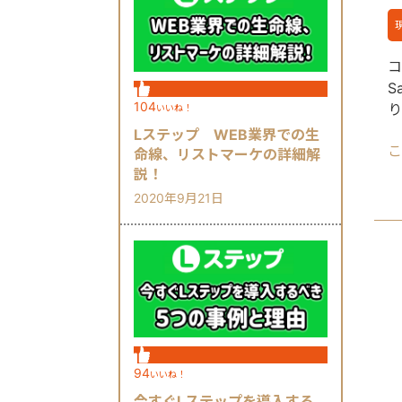
コ
S
104
り
いいね！
が
Lステップ WEB業界での生
こ
と
命線、リストマーケの詳細解
説！
2020年9月21日
94
いいね！
今すぐLステップを導入する