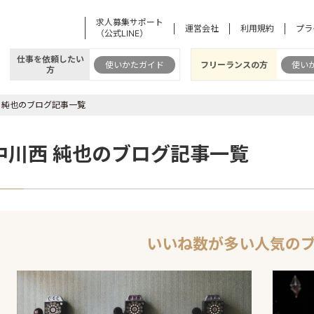
求人募集サポート
運営会社
利用規約
プラ
（公式LINE）
仕事を依頼したい
使いかたガイド
フリーランスの方
使い
方
 純也のブログ記事一覧
中川西 純也のブログ記事一覧
いいね数が多い人気の