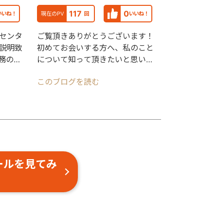
117
0
いいね！
現在のPV
回
いいね！
ルセンタ
ご覧頂きありがとうございます！
説明致
初めてお会いする方へ、私のこと
務の細
について知って頂きたいと思い自
務を細
己紹介の記事を作成しました。人
このブログを読む
となりを知るきっかけ
ールを見てみ