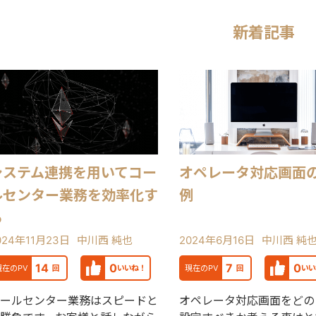
新着記事
システム連携を用いてコー
オペレータ対応画面
ルセンター業務を効率化す
例
る
024年11月23日
中川西 純也
2024年6月16日
中川西 純
14
0
7
0
現在のPV
回
いいね！
現在のPV
回
いい
ールセンター業務はスピードと
オペレータ対応画面をどの