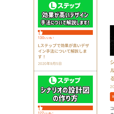
130
いいね！
Lステップで効果が高いデザ
イン手法について解説しま
す！
2020年9月5日
2
コ
127
いいね！