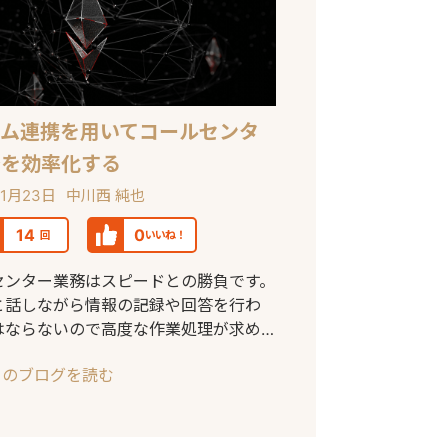
テム連携を用いてコールセンタ
務を効率化する
11月23日
中川西 純也
14
0
回
いいね！
センター業務はスピードとの勝負です。
と話しながら情報の記録や回答を行わ
はならないので高度な作業処理が求め
す。できるだ
このブログを読む