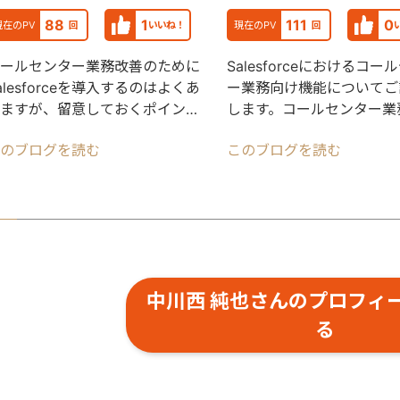
88
1
111
0
現在のPV
回
いいね！
現在のPV
回
ールセンター業務改善のために
Salesforceにおけるコー
alesforceを導入するのはよくあ
ー業務向け機能についてご
ますが、留意しておくポイント
します。コールセンター業
あるので今回は3点共有したい
分化まずコールセンター業
のブログを読む
このブログを読む
思います
分化してみ
中川西 純也さんのプロフィ
る