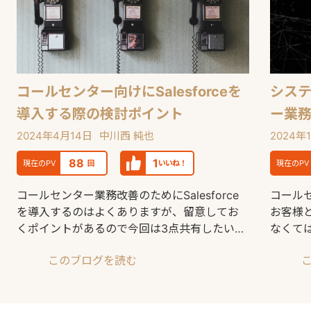
コールセンター向けにSalesforceを
シス
導入する際の検討ポイント
ー業
2024年4月14日
中川西 純也
2024年
88
1
現在のPV
回
いいね！
現在のPV
コールセンター業務改善のためにSalesforce
コール
を導入するのはよくありますが、留意してお
お客様
くポイントがあるので今回は3点共有したいと
なくて
思います
られま
このブログを読む