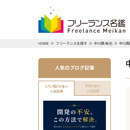
HOME
フリーランスを探す
中川西 純也
中川西
人気のブログ記事
PV
いいね!
が多い
が多い
人気記事
人気記事