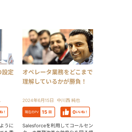
の設定
オペレータ業務をどこまで
理解しているかが勝負！
也
2024年6月15日
中川西 純也
15
0
ね！
現在のPV
回
いいね！
ように
Salesforceを利用してコールセン