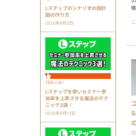
の
情
Lステップのシナリオの設計
図の作り方
な
こ
め
2020年9月2日
123
いいね！
Lステップを使いセミナー参
加率を上昇させる魔法のテク
ニック3選！
S
2020年9月12日
2