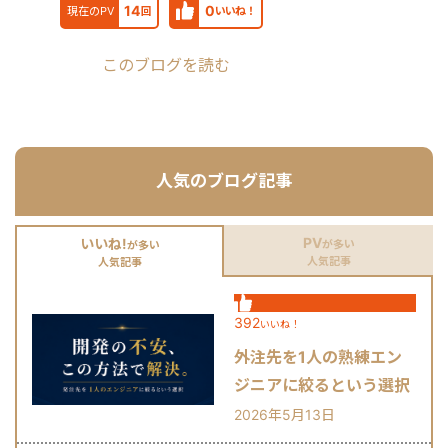
14
0
現在のPV
回
いいね！
このブログを読む
人気のブログ記事
PV
いいね!
が多い
が多い
人気記事
人気記事
392
いいね！
外注先を1人の熟練エン
ジニアに絞るという選択
肢
2026年5月13日