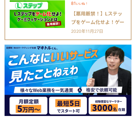
81
いいね！
【悪用厳禁！】Lステッ
プをゲーム化せよ！ゲー
ミフィケーションとは？
2020年11月27日