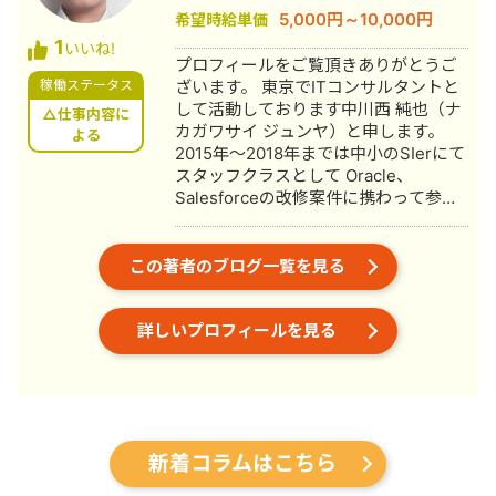
5,000円～10,000円
希望時給単価
1
いいね!
プロフィールをご覧頂きありがとうご
稼働ステータス
ざいます。 東京でITコンサルタントと
して活動しております中川西 純也（ナ
△仕事内容に
カガワサイ ジュンヤ）と申します。
よる
2015年～2018年までは中小のSIerにて
スタッフクラスとして Oracle、
Salesforceの改修案件に携わって参り
ました。 2019年から2022年5月までは
コムチュア株式会社にて プロジェクト
リーダー・プロジェクトマネージャー
この著者のブログ一覧を見る
として Salesforceの導入、改修プロジ
ェクトに参画し ServiceCloudを利用し
詳しいプロフィールを見る
たチャット機能の導入や受発注管理シ
ステムの構築、 SalesforceとSAPとの
データ連携の開発、 コールセンター業
務支援システムの導入を担当しまし
た。 2022年6月～12月まではアビーム
コンサルティング株式会社にて シニア
新着コラムはこちら
コンサルタントとして化学素材メーカ
ーへのSalesforce改修プロジェクトへ