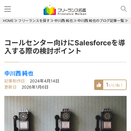
HOME
フリーランスを探す
中川西 純也
中川西 純也のブログ記事一覧
コールセンター向けにSalesforceを導
入する際の検討ポイント
中川西 純也
記事制作日
2024年4月14日
1
いいね！
更新日
2026年1月6日