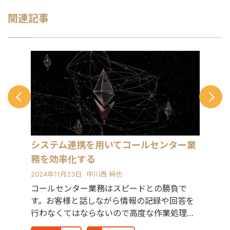
参画し システム全体のアーキテクチャ
やデータ連携方式の構想策定を担当し
関連記事
ました。 現在はITコンサルタントとし
て独立し、 Salesforceを利用したコー
ルセンター業務改善案件に従事してお
ります。
システム連携を用いてコールセンター業
務を効率化する
2024年11月23日
中川西 純也
コールセンター業務はスピードとの勝負で
す。お客様と話しながら情報の記録や回答を
行わなくてはならないので高度な作業処理が
求められます。できるだ