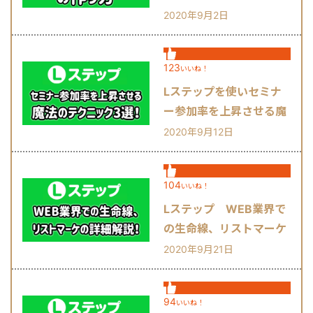
2020年9月2日
123
いいね！
Lステップを使いセミナ
ー参加率を上昇させる魔
法のテクニック3選！
2020年9月12日
104
いいね！
Lステップ WEB業界で
の生命線、リストマーケ
の詳細解説！
2020年9月21日
94
いいね！