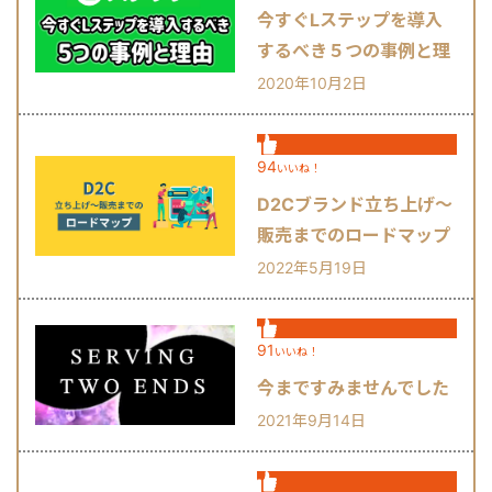
今すぐLステップを導入
するべき５つの事例と理
由
2020年10月2日
94
いいね！
D2Cブランド立ち上げ～
販売までのロードマップ
2022年5月19日
91
いいね！
今まですみませんでした
2021年9月14日