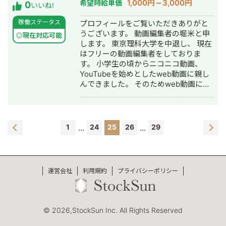
1,000円～3,000円
希望時給単価
0
いいね!
稼働ステータス
プロフィールをご覧いただきありがと
うございます。 動画編集者の堀米と申
◎現在対応可能
します。 東京理科大学を中退し、 現在
はフリーの動画編集者をしておりま
す。 小学生の頃からニコニコ動画、
YouTubeを始めとしたweb動画に親し
んできました。 そのためweb動画に対
する感覚には自信があります。
YouTube動画の編集、サムネイルの作
成はぜひお任せください。
1
...
24
25
26
...
29
運営会社
利用規約
プライバシーポリシー
© 2026,StockSun Inc. All Rights Reserved