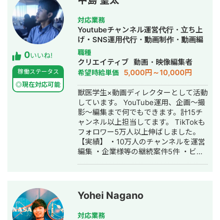
中島 聖太
対応業務
Youtubeチャンネル運営代行・立ち上
げ・SNS運用代行・動画制作・動画編
集
職種
0
いいね!
クリエイティブ
動画・映像編集者
5,000円～10,000円
稼働ステータス
希望時給単価
◎現在対応可能
獣医学生×動画ディレクターとして活動
しています。 YouTube運用、企画〜撮
影〜編集まで何でもできます。計15チ
ャンネル以上担当してます。 TikTokも
フォロワー5万人以上伸ばしました。
【実績】 ・10万人のチャンネルを運営
編集 ・企業様等の継続案件5件 ・ビジ
ネス系のチャンネルを10チャンネル以
上経験しております。
Yohei Nagano
対応業務