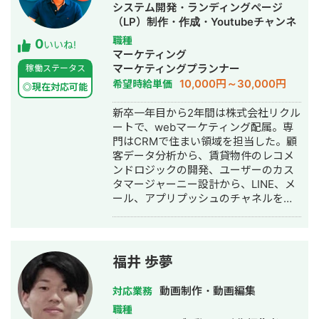
システム開発・ランディングページ
（LP）制作・作成・Youtubeチャンネ
ル運営代行・立ち上げ・ECサイト構
職種
0
いいね!
築・ネットショップ作成代行・SEO対
マーケティング
策・新規事業立上・SNS運用代行・記
マーケティングプランナー
稼働ステータス
事作成代行・ライティング・ホームペ
10,000円～30,000円
希望時給単価
◎現在対応可能
ージ制作・作成・リスティング広告運
用代行・オウンドメディア制作・構
新卒一年目から2年間は株式会社リクル
築・運用代行・動画制作・動画編集
ートで、webマーケティング配属。専
門はCRMで住まい領域を担当した。顧
客データ分析から、賃貸物件のレコメ
ンドロジックの開発、ユーザーのカス
タマージャーニー設計から、LINE、メ
ール、アプリプッシュのチャネルを用
いて、LTV最大化のための戦略策定、
施策の遂行を行った。副業では、web
広告、SEO、コンテンツ作成、CRMと
デジタル領域のビジネスにおいて、月
福井 歩夢
間80万円ほど土日で粗利を出した。 社
会人三年目でB-by-C株式会社にデジタ
動画制作・動画編集
対応業務
ル執行役だとして転職し、デジタル事
職種
業部の責任者となった。入社当初の売