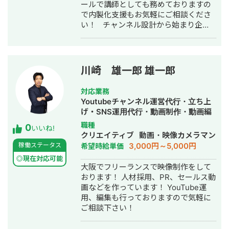
ールで講師としても務めておりますの
で内製化支援もお気軽にご相談くださ
い！ チャンネル設計から始まり企
画・台本・撮影・編集・サムネイル等
動画関連のすべてをアンブルにお任せ
ください！ 必ずお客様にご満足いた
だけるサービスを提供いたします。
川崎 雄一郎 雄一郎
対応業務
Youtubeチャンネル運営代行・立ち上
げ・SNS運用代行・動画制作・動画編
集
職種
0
いいね!
クリエイティブ
動画・映像カメラマン
3,000円～5,000円
稼働ステータス
希望時給単価
◎現在対応可能
大阪でフリーランスで映像制作をして
おります！ 人材採用、PR、セールス動
画などを作っています！ YouTube運
用、編集も行っておりますので気軽に
ご相談下さい！