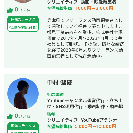
クリエイティブ
動画・映像編集者
上は月平均300.万円ほどであったが、
1,000円～3,000円
希望時給単価
0
入社後半年間で月平均1200万円ほどに
いいね!
スケール、また、台 台湾財閥系企業
稼働ステータス
兵庫県でフリーランス動画編集者とし
からのAIミラー事業のM &Aに携わっ
て活動している福井歩夢と申します。
た。入社半年時点で取締役兼COOに昇
◎現在対応可能
都島工業高校を卒業後、株式会社宝塚
格し、戦略策定、執行責任者となり、
舞台で2017年4月〜2023年1月まで会
CCC改善や原価企画、売上スケールを
社員として勤務。 その後、様々な業務
通して、キャッシュフロー改善、利益
を経て2023年6月よりフリーランス動
率改善を行い、入社当初キャッシュが
画編集者として現在活動中。
4000万円ほど(コロナにより売上大打
撃時に入社)だったところ、1億2000万
円にまで引き上げ、リファイナンスの
きっかけを作った。
中村 健俊
対応業務
Youtubeチャンネル運営代行・立ち上
げ・SNS運用代行・動画制作・動画編
集
職種
0
いいね!
クリエイティブ
YouTubeプランナー
5,000円～10,000円
稼働ステータス
希望時給単価