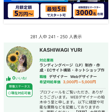
281 人中 241 - 250 人表示
KASHIWAGI YURI
対応業務
ランディングページ（LP）制作・作
成・ECサイト構築・ネットショップ作
成代行・SEO対策・SNS運用代行・記
デザイナー
Webデザイナー
職種
0
いいね!
事作成代行・ライティング・ホームペ
3,000円～5,000円
希望時給単価
ージ制作・作成・バナー制作・デザイ
稼働ステータス
ン・ロゴデザイン・作成・イラスト制
プロフィールをご覧いただき、ありが
◎現在対応可能
作・動画制作・動画編集
とうございます。 WEBデザイナーの柏
木ゆう里と申します。 以下に経歴や可
能な業務などを記載しておりますの