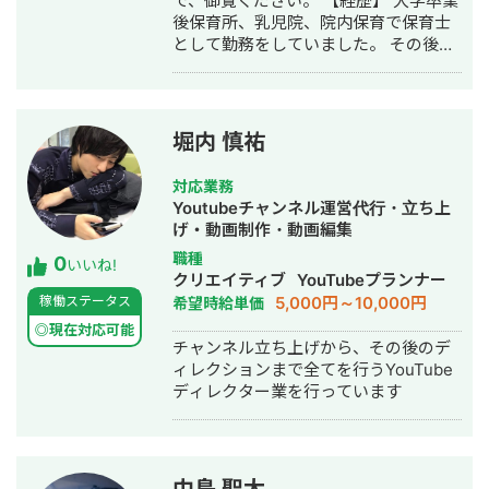
で、御覧ください。 【経歴】 大学卒業
後保育所、乳児院、院内保育で保育士
として勤務をしていました。 その後２
ヶ月でフリーランスになることがで
き、WEBデザイナーとして走り出しま
した。 保育で培った忍耐力と柔軟性、
そして子どもたちから学んだ枠にとら
堀内 慎祐
われない考えを活かし、お客様が求め
る120％のデザインを提供します。 現
対応業務
在はフリーランスでグループを組み
Youtubeチャンネル運営代行・立ち上
WEB制作を行っています。
げ・動画制作・動画編集
職種
0
いいね!
クリエイティブ
YouTubeプランナー
5,000円～10,000円
稼働ステータス
希望時給単価
◎現在対応可能
チャンネル立ち上げから、その後のデ
ィレクションまで全てを行うYouTube
ディレクター業を行っています