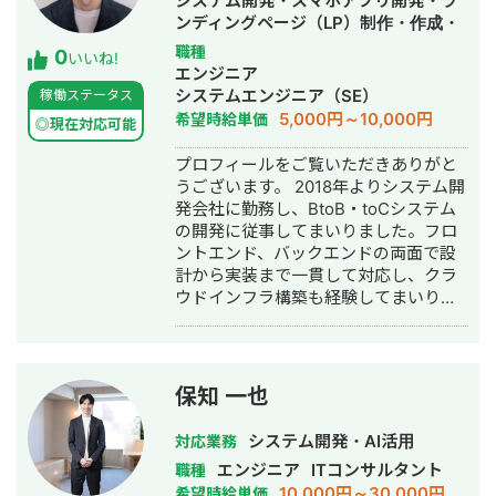
システム開発・スマホアプリ開発・ラ
み合わせた業務自動化・効率化の仕組
ンディングページ（LP）制作・作成・
みづくりに力を入れています。単に見
ホームページ制作・作成
職種
0
た目の美しさや技術的な完成度だけで
いいね!
エンジニア
なく、「伝わる構成」「見る人の感情
システムエンジニア（SE）
稼働ステータス
を動かす流れ」「時間とコストの最適
5,000円～10,000円
希望時給単価
化」を同時に追求しています。 また、
◎現在対応可能
文章の執筆・編集にも力を入れてお
プロフィールをご覧いただきありがと
り、SNS投稿文、インタビュー記事、
うございます。 2018年よりシステム開
note連載、企画提案書など、幅広い文
発会社に勤務し、BtoB・toCシステム
体に対応可能です。特に、感情の温度
の開発に従事してまいりました。フロ
やリズムを大切にした“話しかけるよう
ントエンド、バックエンドの両面で設
な文体”を得意としています。 目的や業
計から実装まで一貫して対応し、クラ
種に応じて柔軟に対応できるのが強み
ウドインフラ構築も経験してまいりま
です。初めての方でも安心して依頼で
した。 2022年からは英語教材アプリ開
きるよう、丁寧なヒアリングを心がけ
発企業にてCTOとして参画し、プロジ
ています。 AIを「創造性を広げるパー
ェクトマネジメントやチーム組成な
トナー」として扱い、人とAIの協働で
ど、技術面だけでなく事業面でも幅広
新しい価値を形にしていきます。
保知 一也
く経験を積んでまいりました。 現在
は、エンジニア兼PMOとして、主にAI
システム開発・AI活用
対応業務
音楽生成プラットフォームの開発に従
エンジニア
ITコンサルタント
職種
事しております。並行して、大手企業
10,000円～30,000円
希望時給単価