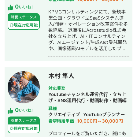
向けのAI実装プロジェクトや、民泊施
0
設管理プラットフォーム、AI不動産投
いいね!
KPMGコンサルティングにて、新規事
資アドバイザーシステムなど、複数の
稼働ステータス
業企画・クラウド型SaaSシステム導
プロジェクトを担当しております。 お
入/開発・オペレーション改革案件を多
客様のビジネス課題を技術で解決し、
◎現在対応可能
数経験。 退職後にAcrosstudio株式会
事業価値を最大化することを心掛けて
社を立ち上げ、AI・ITコンサルティン
おりますので、よろしくお願い致しま
グ、AIエージェント/生成AIの受託開発
す。
や、画像認識AIモデルを活用したプロ
ダクトの開発を推進し、現在に至る。
大手総合・IT系コンサルティングファ
ーム出身者やGAFA, ByteDanceを含む
BicTech出身のAIエンジニアを中心に約
木村 隼人
50人規模まで組織を拡大。日本最大級
のAI特化展示会である『AI・人工知能
対応業務
EXPO』における特別講演”AI Table”の
Youtubeチャンネル運営代行・立ち上
登壇実績も有する。
げ・SNS運用代行・動画制作・動画編
集
職種
0
いいね!
クリエイティブ
YouTubeプランナー
10,000円～30,000円
稼働ステータス
希望時給単価
◎現在対応可能
プロフィールをご覧いただき、誠にあ