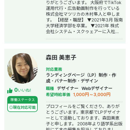
りがとうございます。 大阪府でTikTok
運用代行・広告動画制作を行っている
株式会社マツリカの木村隼人と申しま
す。 【経歴・職歴】 ▼2021年3月 阪南
大学経済学部を卒業。 ▼2021年 株式
会社システム・スクゥェアーに入社。
▼2023年11月 副業として動画制作業務
をスタート。 ▼2024年4月 退職してフ
リーランスとして独立。 ▼2024年6月
動画制作と並行して動画編集CAMPの
森田 美恵子
講師を務め、TikTok運用代行業務をス
タート。 ▼2025年9月 株式会社マツリ
対応業務
カを設立。 【実績】 ・賃貸不動産の
ランディングページ（LP）制作・作
TikTok運用 求人） 運用半年間で100名
成・バナー制作・デザイン
以上の応募を獲得、7名の採用を達成。
デザイナー
Webデザイナー
職種
0
集客） 月100件以上の申し込みを実
いいね!
1,000円～3,000円
希望時給単価
現。 ・ラウンジのTikTok運用 求人）
稼働ステータス
運用半年間で100名以上の応募を獲得。
プロフィールをご覧くださり、ありが
求人サイト掲載時と比較して費用対効
◎現在対応可能
とうございます。東京都でLPデザイナ
果と応募者の質が向上。 ・古着屋の
ーとして活動しております、森田美恵
TikTok運用と広告動画制作 集客） 四国
子と申します。 2008年より語学系出版
に2店舗を出店を支援し、オープンから
社にて本の編集を担当しておりまし