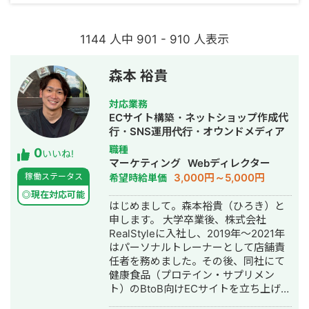
1144 人中 901 - 910 人表示
森本 裕貴
対応業務
ECサイト構築・ネットショップ作成代
行・SNS運用代行・オウンドメディア
制作・構築・運用代行
職種
0
いいね!
マーケティング
Webディレクター
3,000円～5,000円
稼働ステータス
希望時給単価
◎現在対応可能
はじめまして。森本裕貴（ひろき）と
申します。 大学卒業後、株式会社
RealStyleに入社し、2019年〜2021年
はパーソナルトレーナーとして店舗責
任者を務めました。その後、同社にて
健康食品（プロテイン・サプリメン
ト）のBtoB向けECサイトを立ち上げ、
2021年から2024年12月までサイト構