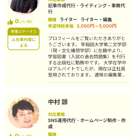
記事作成代行・ライティング・事務代
行
ライター
ライター・編集
職種
0
いいね!
3,000円～5,000円
希望時給単価
稼働ステータス
プロフィールをご覧いただきありがと
△仕事内容に
うございます。 早稲田大学第二文学部
よる
（現・文化構想学部）に在籍中より、
学習図書（入試の過去問題集）を刊行
する出版社に勤務中です。 大学在学中
はアルバイトでしたが、現在は正社員
登用されております。 通常の編集業務
のほか、大手学習塾のオリジナルテキ
スト作成（売上5000～8000万）にも
専任的に従事。 社内での売上ナンバー
ワンを維持しています。
中村 諒
対応業務
SNS運用代行・ホームページ制作・作
成
職種
0