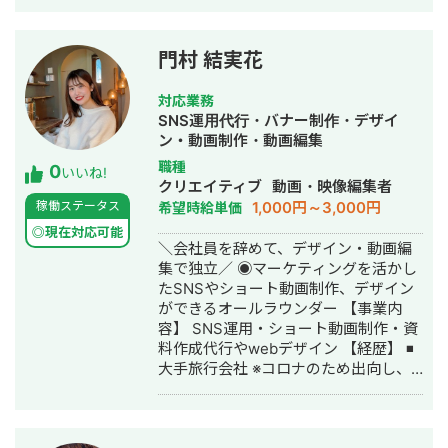
築・運営・販促企画を一気通貫で担当
し、3年間で売上を1億円規模へ成長さ
せました。 2025年より株式会社やまと
門村 結実花
蜂蜜にて新規事業立ち上げマネージャ
ーとして、洋菓子店舗のオープンやEC
対応業務
サイトの立ち上げなど、新ブランド展
SNS運用代行・バナー制作・デザイ
開を推進しています。 また、副業では
ン・動画制作・動画編集
Instagramにてパワーポイントの情報発
職種
0
信を行い、フォロワー5万人を獲得。
いいね!
クリエイティブ
動画・映像編集者
PR案件やアフィリエイト運用を行うと
1,000円～3,000円
稼働ステータス
希望時給単価
同時に、2024年にはSNSスクールの講
師を務め、実務に基づいたSNS活用・
◎現在対応可能
＼会社員を辞めて、デザイン・動画編
販売ノウハウを指導しました。 得意領
集で独立／ ◉マーケティングを活かし
域は ECマーケティング と SNSマーケ
たSNSやショート動画制作、デザイン
ティング です。 ・EC領域では、
ができるオールラウンダー 【事業内
BtoB/BtoC双方でのEC立ち上げ/運
容】 SNS運用・ショート動画制作・資
営/CRM設計に強みを持ちます。 ・
料作成代行やwebデザイン 【経歴】 ◾️
SNS領域では、自身のアカウント運営
大手旅行会社 ※コロナのため出向し、
や講師経験を通じて、ファン獲得から
事務に従事 ↓ ◾️広告企業 士業にMEOの
販売導線設計まで一貫した支援が可能
テレアポ営業 ↓ ◾️IT企業 カスタマーサ
です。 どうぞよろしくお願いいたしま
クセスとして戦略MTGの実施など ↓
す。 ▼インスタグラムアカウント