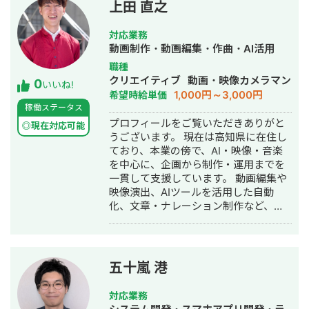
2024年5月〜 フリーランスに転身 ┗主
https://www.instagram.com/hiro.powerpo
上田 直之
に業務委託でマーケティング業務に従
事 ┗チームで動画編集をメインに活動
対応業務
【自身の強み】 会社員時代にtoBを経
動画制作・動画編集・作曲・AI活用
験し企業様の支援をしておりましたた
職種
め、企業様のお悩みには理解がありま
クリエイティブ
動画・映像カメラマン
0
す。必ず貴社の目的達成の為、最後ま
いいね!
1,000円～3,000円
希望時給単価
で責任感を持って取り組みます！ 私の
稼働ステータス
目的は「世の中の働きすぎをなるべく
プロフィールをご覧いただきありがと
減らすことに貢献すること」です。 任
◎現在対応可能
うございます。 現在は高知県に在住し
せていただくことで、メインである他
ており、本業の傍で、AI・映像・音楽
業務を効率化させ、売上最大化の為の
を中心に、企画から制作・運用までを
「労力」と「お時間」を提供いたしま
一貫して支援しています。 動画編集や
す。 ＜制作において心がけていること
映像演出、AIツールを活用した自動
＞ お客様の目的達成を一番に、その先
化、文章・ナレーション制作など、幅
のターゲット層のお客様に好んでいた
広い分野での経験を活かし、依頼者の
だけるデザインを心がけております。
目的に合わせた最適な形で成果を届け
更に、都度PDCAを回していき、より
ることを重視しています。 特に近年
良い構成・デザイン・動画の作成を常
は、Adobe Premiere ProやAfter
に意識しております。視座高くともに
五十嵐 港
Effectsを用いた映像編集、Sunoや
向上心を持って働ける方と一緒にお仕
RunwayなどのAIツールを用いた音楽・
事させていただけますと幸いです。 是
対応業務
映像制作、ChatGPTやClaudeなどを組
非お気軽にご相談下さい。