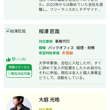
2日間で売上300万円達成。 既存店舗
た。2022年からは勤めていた会社を退
もオープンから1年以上で過去最高売上
職し、フリーランスのＬＰデザイナー
を更新中。 TikTok用に制作した動画は
として活動しております。 ただきれい
InstagramやYouTubeにも展開し、各
なだけではなく、訴求力のあるデザイ
プラットフォームの特性を活かしなが
ンを作成することが得意です。
ら、より幅広いターゲット層へのリー
チを実現しています。 現在は15アカウ
相澤 匠哉
ント以上の運営に携わっております。
事務代行
対応業務
バックオフィス
経理・財務
職種
未登録
希望時給単価
0
いいね!
大学卒業後、会社に入社したが、すぐ
稼働ステータス
に辞めて友人が起業をしたため自分も
それに参加。現在は友人と個人事業主
◎現在対応可能
どうしで、活動をしている。
大庭 光皓
対応業務