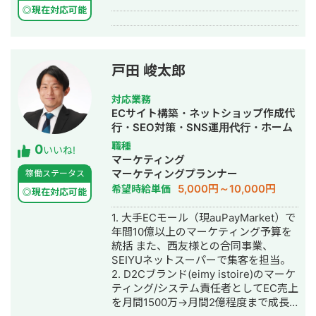
◎現在対応可能
あなたのビジネスを次のステージへ導
きましょう。
戸田 峻太郎
対応業務
ECサイト構築・ネットショップ作成代
行・SEO対策・SNS運用代行・ホーム
ページ制作・作成・リスティング広告
職種
0
いいね!
運用代行
マーケティング
マーケティングプランナー
稼働ステータス
5,000円～10,000円
希望時給単価
◎現在対応可能
1. 大手ECモール（現auPayMarket）で
年間10億以上のマーケティング予算を
統括 また、西友様との合同事業、
SEIYUネットスーパーで集客を担当。
2. D2Cブランド(eimy istoire)のマーケ
ティング/システム責任者としてEC売上
を月間1500万→月間2億程度まで成長