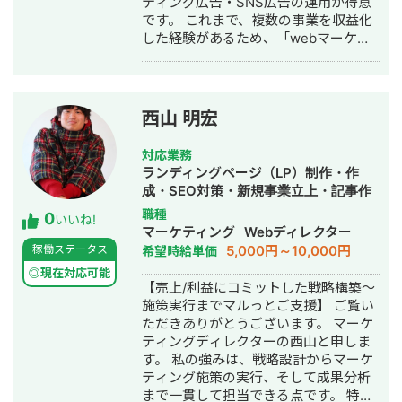
ティング広告・SNS広告の運用が得意
です。 これまで、複数の事業を収益化
した経験があるため、「webマーケテ
ィング、特に広告運用で売上UPに貢献
すること」ができます。 また、過去の
クライアント様の中には、一定予算が
確保されていないフェーズにおける
西山 明宏
web集客のご依頼もあったため、低予
算での収益化も可能です。 ■略歴 web
対応業務
広告代理店にて勤務→web広告代理店
ランディングページ（LP）制作・作
へ転職→独立 ■対応できる業務 ・イン
成・SEO対策・新規事業立上・記事作
ターネット広告（Google広告、
成代行・ライティング・リスティング
職種
0
Facebook広告、Instagram広告、
いいね!
広告運用代行・オウンドメディア制
マーケティング
Webディレクター
Yahoo!広告、TikTok広告、Twitter広告
作・構築・運用代行・AI活用
5,000円～10,000円
稼働ステータス
希望時給単価
等）に関連する、設定や運用、GTM、
GAを用いた計測タグの設置など ・SEO
◎現在対応可能
【売上/利益にコミットした戦略構築〜
対策/記事制作代行 ・webサイト制作
施策実行までマルっとご支援】 ご覧い
■得意領域 ・オンラインスクール ・求
ただきありがとうございます。 マーケ
人サイト（toC） ・求人広告の代理販
ティングディレクターの西山と申しま
売（toB）
す。 私の強みは、戦略設計からマーケ
ティング施策の実行、そして成果分析
まで一貫して担当できる点です。 特に