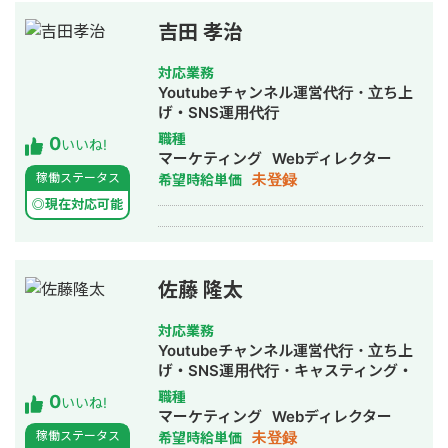
としては営業、ディレクション両方対
ント様のマーケティングを担当。新規
応可能です。（ディレクターの方が歴
事業の立ち上げから既存事業の改善ま
吉田 孝治
としては長いです） 過去のお仕事を一
で、幅広いニーズにお応えしてきまし
部ご紹介します。 メドピア社の医療機
た。 【私が選ばれる理由】 ・多様な業
対応業務
関支援グループにて、医師向けセミナ
界での経験：EC、スクール、エンター
Youtubeチャンネル運営代行・立ち上
ーの集客及び運営ディレクション、某
テインメント、BtoBなど、幅広い業界
げ・SNS運用代行
保険会社の医師向け広告をメインの案
での実績があります。 ・統合的なアプ
職種
0
件として担当しました。 マイナビ社で
ローチ：戦略設計から実行、分析まで
いいね!
マーケティング
Webディレクター
は自社のBtoBマーケティング担当を務
一貫して担当できるため、効率的かつ
未登録
稼働ステータス
希望時給単価
め、コンテンツ企画含むオウンドメデ
効果的なマーケティングを実現しま
ィアの運用、MA（マルケト）の運用、
す。 ・成果へのコミットメント：クラ
◎現在対応可能
事業部主導の書籍のディレクションな
イアント様の目標達成に全力を尽くし
どを行いました。 イノーバ社ではコン
ます。 ・最新トレンドへの精通：常に
テンツマーケティングディレクターを
最新のマーケティング手法やツールを
担当し、BtoB案件を中心にコンテンツ
キャッチアップし、効果的な戦略を立
佐藤 隆太
マーケティング企画～運用を40社以上
案します。 ・最新AI活用：Codex・
支援しました。 素早いレスポンスと丁
Claude Code・Geminiを活用した社内
対応業務
寧な進行を心がけております。 ご興味
の業務効率化をご提案します。 あなた
Youtubeチャンネル運営代行・立ち上
をお持ちいただけたらご連絡いただけ
のビジネスの成長を加速させるパート
げ・SNS運用代行・キャスティング・
ますと幸いです。
ナーをお探しでしたら、ぜひご連絡く
動画制作・動画編集
職種
0
いいね!
ださい。 初回カウンセリングでは、現
マーケティング
Webディレクター
状の課題や目標をお伺いし、具体的な
未登録
稼働ステータス
希望時給単価
改善案をご提案いたします。 一緒に、