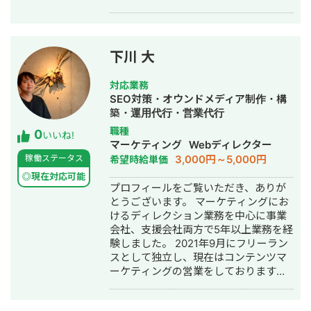
既存サービスの企画・顧客像から分析
し直すことで、より成果につながる訴
求やプロモーションを再構築して売上
を伸ばすのが私の業務の特徴です。
下川 大
【一部実績】 ・D2C事業のマーケティ
ングファネル構築：年間売上180％増加
対応業務
・META広告運用改善：
SEO対策・オウンドメディア制作・構
CTR1.2％→3.12％、CPA3,240円、
築・運用代行・営業代行
ROAS200％ ・LP制作・改善：
職種
0
CVR0.78%→4.85％を達成 ・SEO：大
いいね!
マーケティング
Webディレクター
手上場企業含む90社以上を担当 ・EC
3,000円～5,000円
稼働ステータス
希望時給単価
サイト改善：カート離脱率91％→73％
に改善、売上増加 ・AIによる業務効率
◎現在対応可能
プロフィールをご覧いただき、ありが
化ツールの開発 【得意分野】 戦略設計
とうございます。 マーケティングにお
SEO LLMO（AI検索対策） デジタル広
けるディレクション業務を中心に事業
告運用（META、Google） LP制作・
会社、支援会社両方で5年以上業務を経
LPO コンテンツマーケティング 顧客分
験しました。 2021年9月にフリーラン
析・CRM AI活用 【経歴】 2015年から
スとして独立し、現在はコンテンツマ
芸能・イベント業界でキャリアをスタ
ーケティングの営業をしております。
ートし、2018年よりWebマーケティン
得意領域はBtoBマーケティング、コン
グの世界へ。2021年にフリーランスと
テンツマーケティングの2軸です。業務
して独立後は、多様な業界のクライア