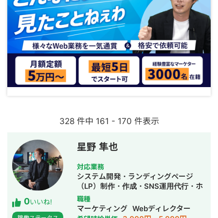
328 件中 161 - 170 件表示
星野 隼也
対応業務
システム開発・ランディングページ
（LP）制作・作成・SNS運用代行・ホ
ームページ制作・作成・動画制作・動
職種
0
いいね!
画編集
マーケティング
Webディレクター
稼働ステータス