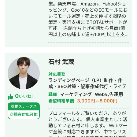
ンドメディア制作・構築・運用代行・
業。楽天市場、Amazon、Yahoo!ショ
動画制作・動画編集
ッピング、Qoo10などのECモールにお
いてモール選定・売上を伸ばす戦略の
策定・実行支援までTOTALサポートが
可能。 店舗立ち上げ初期から月商1億
円以上の店舗まで過去100社以上を支援
し、幅広いジャンルでグロース経験あ
り。 また、モール内施策だけでなく外
部施策（SNSや SEO）も踏まえたモー
ルハックを得意としており多くの店舗
石村 武蔵
でモール内ランキング1位を獲得。
対応業務
ランディングページ（LP）制作・作
成・SEO対策・記事作成代行・ライテ
ィング・ホームページ制作・作成・バ
マーケティング
Web広告運用
職種
0
いいね!
ナー制作・デザイン・ロゴデザイン・
3,000円～5,000円
希望時給単価
作成・リスティング広告運用代行・オ
稼働ステータス
ウンドメディア制作・構築・運用代行
プロフィールをご覧いただき、ありが
◎現在対応可能
とうございます。 個人事業主として活
動している石村と申します。 Webマー
ケ全般に対応できますが、中でもリス