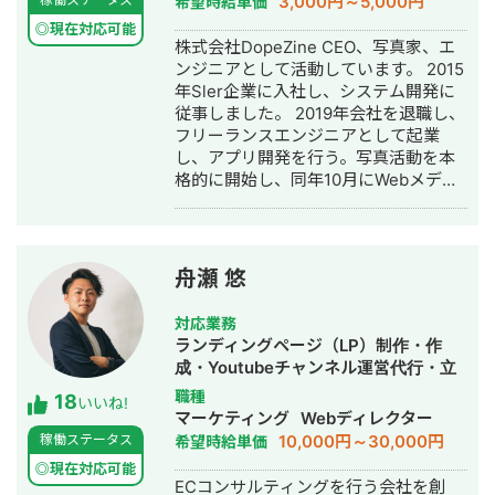
3,000円～5,000円
希望時給単価
◎現在対応可能
株式会社DopeZine CEO、写真家、エ
ンジニアとして活動しています。 2015
年Sler企業に入社し、システム開発に
従事しました。 2019年会社を退職し、
フリーランスエンジニアとして起業
し、アプリ開発を行う。写真活動を本
格的に開始し、同年10月にWebメディ
ア「DopeZine」, 写真コミュニティ
「DopeZineLab」を運営開始する。
2021年株式会社DopeZineを設立し
CEOに就任、Webサービス開発や書籍
舟瀬 悠
出版を行う。現在は株式会社
DopeZineCEOとして会社経営を行いな
対応業務
がら、フリーランスエンジニア・写真
ランディングページ（LP）制作・作
家として活動中。
成・Youtubeチャンネル運営代行・立
ち上げ・ECサイト構築・ネットショッ
職種
18
いいね!
プ作成代行・SEO対策・SNS運用代
マーケティング
Webディレクター
行・ホームページ制作・作成・バナー
10,000円～30,000円
稼働ステータス
希望時給単価
制作・デザイン・ロゴデザイン・作
◎現在対応可能
成・リスティング広告運用代行・オウ
ECコンサルティングを行う会社を創