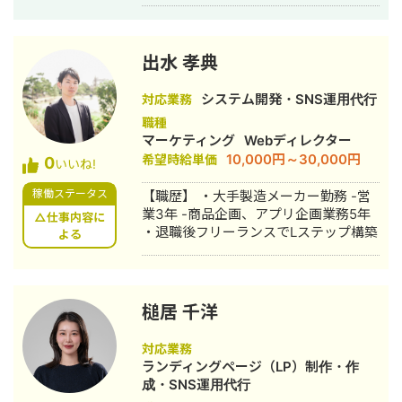
させる 3. ココナラでマーケティング責
任者として - Web広告/CRMなどの デ
ジタルマーケティング - TVCMを中心
としたマスマーケ 両面を組み合わせ
出水 孝典
マーケティングを実施 独立後はECコン
サルとして ・ECコンサル（集客～
システム開発・SNS運用代行
対応業務
CRM全般） ・ECへのAI活用 ・AI顧問
職種
を実施
マーケティング
Webディレクター
10,000円～30,000円
希望時給単価
0
いいね!
稼働ステータス
【職歴】 ・大手製造メーカー勤務 -営
業3年 -商品企画、アプリ企画業務5年
△仕事内容に
・退職後フリーランスでLステップ構築
よる
槌居 千洋
対応業務
ランディングページ（LP）制作・作
成・SNS運用代行