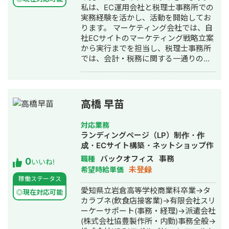
私は、EC運用会社と税理士事務所での
実務経験を活かし、活動を開始してお
ります。 マーケティング会社では、自
社ECサイトのマーケティング戦略立案
から実行までを担当し、税理士事務所
では、会計・税務に関する一通りの業
務を経験し、企業の財務状況を理解す
る知識と実務能力を培っていると自負
しております。 これらの経験を基に、
現在は、経理代行を中心に業務を請け
高橋 早苗
負っております。他にもLINE運用（Lス
テップ構築）、SEO代行などを幅広く
対応業務
提供しております。 --------- 【受講し
ランディングページ（LP）制作・作
たもの】 ・店舗集客道場 ・LINEアカデ
成・ECサイト構築・ネットショップ作
ミー（中上さん監修のもの）
成代行・SEO対策・新規事業立上・
バックオフィス
事務
職種
0
いいね!
SNS運用代行・事務代行・ホームペー
未登録
希望時給単価
ジ制作・作成・バナー制作・デザイ
稼働ステータス
ン・ロゴデザイン・作成・動画制作・
愛知県立岩倉高等学校商業科卒業→タ
◎現在対応可能
動画編集・採用代行・AI活用
カラブネ(飲食店接客業)→有限会社スリ
ーケーサポート(事務・経理)→派遣会社
(株式会社協豊製作所・内勤)事務全般→