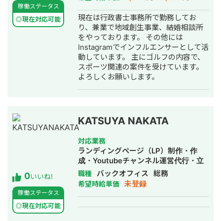
稼働ステータス
現在は行政書士事務所で勤務してお
◎現在対応可能
り、兼業で地域創生事業、結婚相談所
をやっております。 その他には
Instagramでインフルエンサーとして活
動しています。 主にゴルフの内容で、
スポーツ関連の案件を受けています。
よろしくお願いします。
KATSUYA NAKATA
対応業務
ランディングページ（LP）制作・作
成・Youtubeチャンネル運営代行・立
ち上げ・ECサイト構築・ネットショッ
バックオフィス
総務
職種
0
いいね!
プ作成代行・SNS運用代行・記事作成
未登録
希望時給単価
代行・ライティング・翻訳・事務代
稼働ステータス
行・ホームページ制作・作成・バナー
◎現在対応可能
制作・デザイン・ロゴデザイン・作
成・イラスト制作・動画制作・動画編