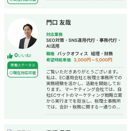
門口 友哉
対応業務
SEO対策・SNS運用代行・事務代行・
AI活用
バックオフィス
経理・財務
職種
0
いいね!
3,000円～5,000円
希望時給単価
稼働ステータス
ご覧いただきありがとうございます。
◎現在対応可能
私は、EC運用会社と税理士事務所での
実務経験を活かし、活動を開始してお
ります。 マーケティング会社では、自
社ECサイトのマーケティング戦略立案
から実行までを担当し、税理士事務所
では、会計・税務に関する一通りの業
務を経験し、企業の財務状況を理解す
る知識と実務能力を培っていると自負
しております。 これらの経験を基に、
現在は、経理代行を中心に業務を請け