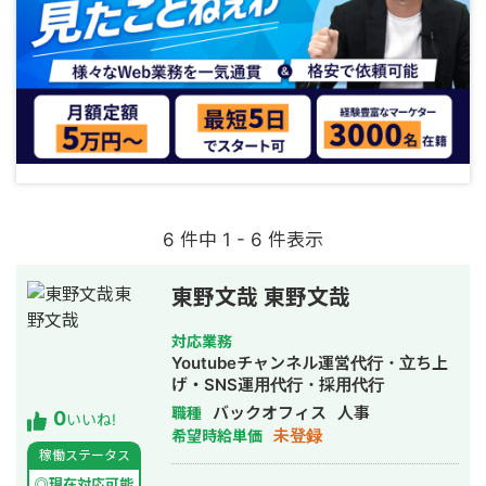
6 件中 1 - 6 件表示
東野文哉 東野文哉
対応業務
Youtubeチャンネル運営代行・立ち上
げ・SNS運用代行・採用代行
バックオフィス
人事
職種
0
いいね!
未登録
希望時給単価
稼働ステータス
◎現在対応可能