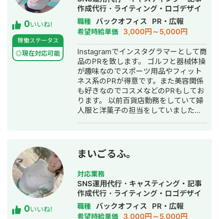
作成代行・ライティング・ロゴデザイ
ン・作成・動画制作・動画編集
バックオフィス
PR・広報
職種
0
いいね!
3,000円～5,000円
希望時給単価
稼働ステータス
Instagramでインスタグラマーとして商
◎現在対応可能
品のPRを致します。 ゴルフと器械体操
が趣味なのでスポーツ用品やフィット
ネス系のPRが得意です。また美容関係
も好きなのでコスメなどのPRもしてお
ります。 以前百貨店勤務をしていて婦
人服と洋菓子の担当をしていましたの
でアパレルや洋菓子の知識はありま
す。 接客やコミニュケーション能力に
も自信があり、笑顔でPR致します。 学
生の時に秘書を専攻しましたので秘書
まいごるふ。
士を取得しました。 また事務系だと人
事や総務の経験もあり、給与計算の経
対応業務
験もあります。( SAP使用)
SNS運用代行・キャスティング・記事
作成代行・ライティング・ロゴデザイ
ン・作成
バックオフィス
PR・広報
職種
0
いいね!
3,000円～5,000円
希望時給単価