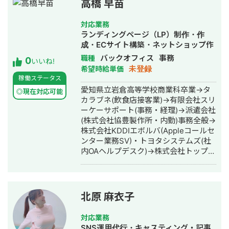
高橋 早苗
負っております。他にもLINE運用（Lス
テップ構築）、SEO代行などを幅広く
対応業務
提供しております。 --------- 【受講し
ランディングページ（LP）制作・作
たもの】 ・店舗集客道場 ・LINEアカデ
成・ECサイト構築・ネットショップ作
ミー（中上さん監修のもの）
成代行・SEO対策・新規事業立上・
バックオフィス
事務
職種
0
いいね!
SNS運用代行・事務代行・ホームペー
未登録
希望時給単価
ジ制作・作成・バナー制作・デザイ
稼働ステータス
ン・ロゴデザイン・作成・動画制作・
愛知県立岩倉高等学校商業科卒業→タ
◎現在対応可能
動画編集・採用代行・AI活用
カラブネ(飲食店接客業)→有限会社スリ
ーケーサポート(事務・経理)→派遣会社
(株式会社協豊製作所・内勤)事務全般→
株式会社KDDIエボルバ(Appleコールセ
ンター業務SV)・トヨタシステムズ(社
内OAヘルプデスク)→株式会社トップエ
アサービス(事務全般)・デジタルハリウ
ッド名古屋校卒業し現在は会社在籍し
副業でWEB作成・SNS運用代行の仕事
をしています
北原 麻衣子
対応業務
SNS運用代行・キャスティング・記事