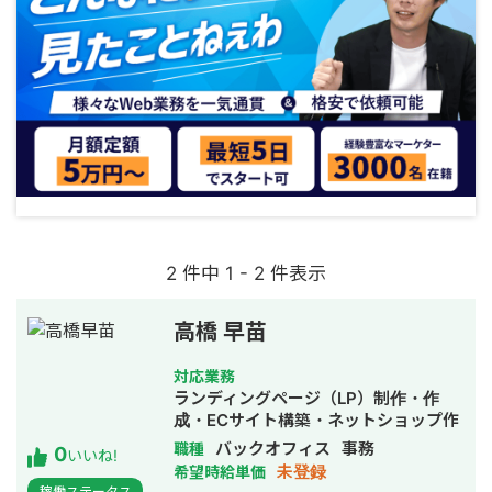
2 件中 1 - 2 件表示
高橋 早苗
対応業務
ランディングページ（LP）制作・作
成・ECサイト構築・ネットショップ作
成代行・SEO対策・新規事業立上・
バックオフィス
事務
職種
0
いいね!
SNS運用代行・事務代行・ホームペー
未登録
希望時給単価
ジ制作・作成・バナー制作・デザイ
稼働ステータス