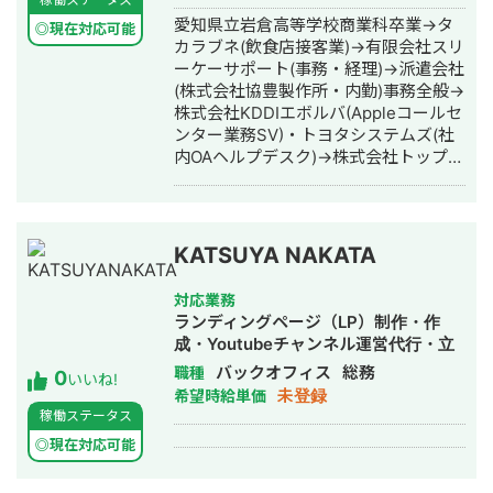
ン・ロゴデザイン・作成・動画制作・
愛知県立岩倉高等学校商業科卒業→タ
◎現在対応可能
動画編集・採用代行・AI活用
カラブネ(飲食店接客業)→有限会社スリ
ーケーサポート(事務・経理)→派遣会社
(株式会社協豊製作所・内勤)事務全般→
株式会社KDDIエボルバ(Appleコールセ
ンター業務SV)・トヨタシステムズ(社
内OAヘルプデスク)→株式会社トップエ
アサービス(事務全般)・デジタルハリウ
ッド名古屋校卒業し現在は会社在籍し
副業でWEB作成・SNS運用代行の仕事
をしています
KATSUYA NAKATA
対応業務
ランディングページ（LP）制作・作
成・Youtubeチャンネル運営代行・立
ち上げ・ECサイト構築・ネットショッ
バックオフィス
総務
職種
0
いいね!
プ作成代行・SNS運用代行・記事作成
未登録
希望時給単価
代行・ライティング・翻訳・事務代
稼働ステータス
行・ホームページ制作・作成・バナー
◎現在対応可能
制作・デザイン・ロゴデザイン・作
成・イラスト制作・動画制作・動画編