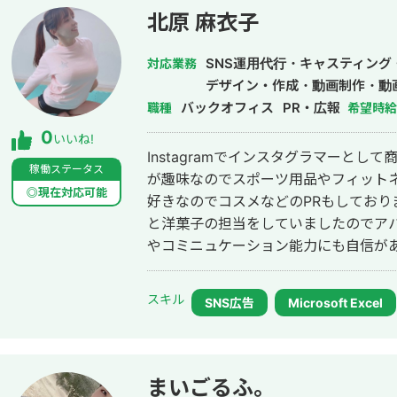
北原 麻衣子
SNS運用代行・キャスティン
対応業務
デザイン・作成・動画制作・動
バックオフィス
PR・広報
職種
希望時給
0
いいね!
Instagramでインスタグラマーとし
稼働ステータス
が趣味なのでスポーツ用品やフィットネ
◎現在対応可能
好きなのでコスメなどのPRもしております。 以前百貨店勤務をし
と洋菓子の担当をしていましたのでアパ
やコミニュケーション能力にも自信があり、笑顔
書を専攻しましたので秘書士を取得しました。 また事務系だと
験もあり、給与計算の経験もあります。( 
スキル
SNS広告
Microsoft Excel
まいごるふ。