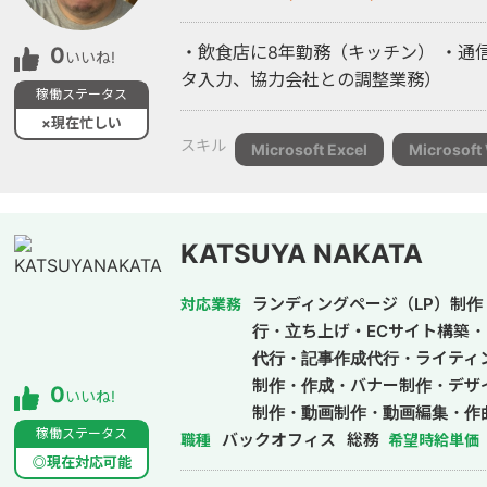
・飲食店に8年勤務（キッチン） ・通
0
いいね!
タ入力、協力会社との調整業務）
稼働ステータス
×現在忙しい
スキル
Microsoft Excel
Microsoft
KATSUYA NAKATA
ランディングページ（LP）制作・
対応業務
行・立ち上げ・ECサイト構築・
代行・記事作成代行・ライティ
制作・作成・バナー制作・デザ
0
いいね!
制作・動画制作・動画編集・作
稼働ステータス
バックオフィス
総務
職種
希望時給単価
◎現在対応可能