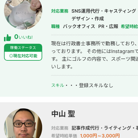
SNS運用代行・キャスティン
対応業務
デザイン・作成
バックオフィス
PR・広報
職種
希望時給
0
いいね!
現在は行政書士事務所で勤務しており
稼働ステータス
っております。 その他にはInstagr
◎現在対応可能
す。 主にゴルフの内容で、スポーツ関連の案件
いします。
・・・
登録スキルなし
スキル
中山 聖
記事作成代行・ライティング・
対応業務
1,000円～3,000円
希望時給単価