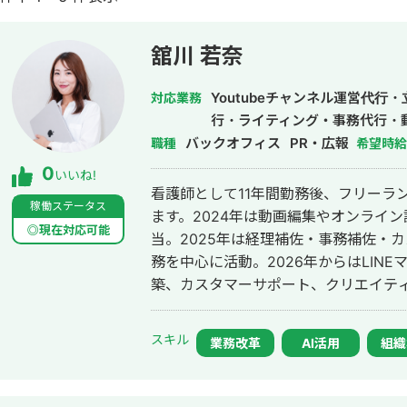
舘川 若奈
Youtubeチャンネル運営代
対応業務
行・ライティング・事務代行・
バックオフィス
PR・広報
職種
希望時給
0
いいね!
看護師として11年間勤務後、フリーラ
稼働ステータス
ます。2024年は動画編集やオンライ
◎現在対応可能
当。2025年は経理補佐・事務補佐・
務を中心に活動。2026年からはLINE
築、カスタマーサポート、クリエイテ
担当しています。
スキル
業務改革
AI活用
組織