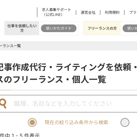
求人募集サポート
運営会社
利用規約
プラ
（公式LINE）
仕事を依頼したい
使いかたガイド
フリーランスの方
使い
方
ーランス一覧
記事作成代行・ライティングを依頼
スのフリーランス・個人一覧
現在の絞り込み条件から検索
 件中 1 - 5 件表示