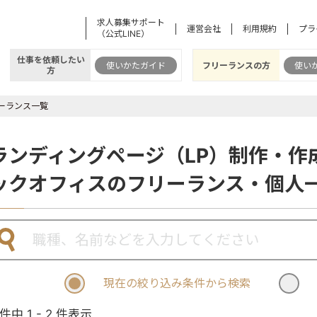
求人募集サポート
運営会社
利用規約
プラ
（公式LINE）
仕事を依頼したい
使いかたガイド
フリーランスの方
使い
方
ーランス一覧
ランディングページ（LP）制作・作
ックオフィスのフリーランス・個人
現在の絞り込み条件から検索
 件中 1 - 2 件表示