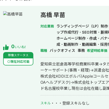
高橋 早苗
ランディングページ（LP）制作
対応業務
ップ作成代行・SEO対策・新規
ホームページ制作・作成・バナ
成・動画制作・動画編集・採用代
0
いいね!
バックオフィス
事務
職種
希望時給単価
稼働ステータス
◎現在対応可能
愛知県立岩倉高等学校商業科卒業→タカ
ーケーサポート(事務・経理)→派遣会
株式会社KDDIエボルバ(Appleコー
OAヘルプデスク)→株式会社トップエ
ド名古屋校卒業し現在は会社在籍し副業
ています
・・・
登録スキルなし
スキル