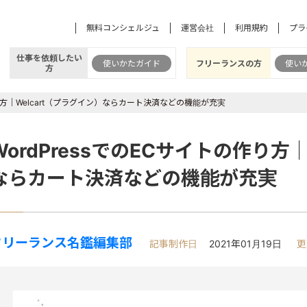
無料コンシェルジュ
運営会社
利用規約
プラ
仕事を依頼したい
使いかたガイド
フリーランスの方
使い
方
作り方｜Welcart（プラグイン）ならカート決済などの機能が充実
WordPressでのECサイトの作り方｜
ならカート決済などの機能が充実
フリーランス名鑑編集部
記事制作日
2021年01月19日
更