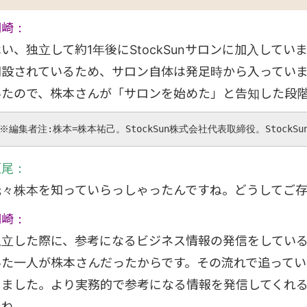
岡崎：
はい、独立して約1年後にStockSunサロンに加入して
開設されているため、サロン自体は発足時から入っていますね
いたので、株本さんが「サロンを始めた」と告知した段
※編集者注:株本=株本祐己。StockSun株式会社代表取締役。StockS
垣尾：
元々株本を知っていらっしゃったんですね。どうしてご
岡崎：
独立した際に、参考になるビジネス情報の発信をしてい
いた一人が株本さんだったからです。その流れで追っているう
しました。より実務的で参考になる情報を発信してくれ
たね。