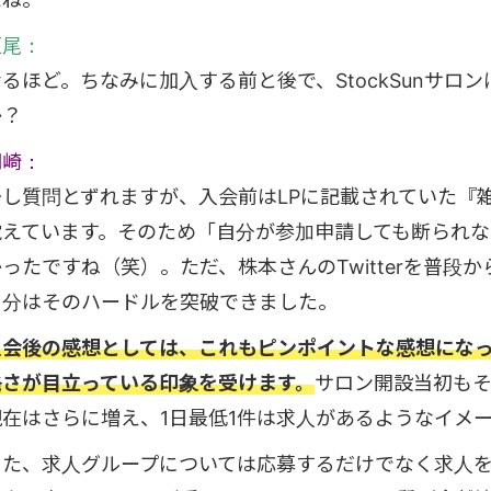
垣尾：
なるほど。ちなみに加入する前と後で、StockSunサ
か？
岡崎：
少し質問とずれますが、入会前はLPに記載されていた『
覚えています。そのため「自分が参加申請しても断られ
かったですね（笑）。ただ、株本さんのTwitterを普段
自分はそのハードルを突破できました。
入会後の感想としては、これもピンポイントな感想にな
発さが目立っている印象を受けます。
サロン開設当初も
現在はさらに増え、1日最低1件は求人があるようなイメ
また、求人グループについては応募するだけでなく求人