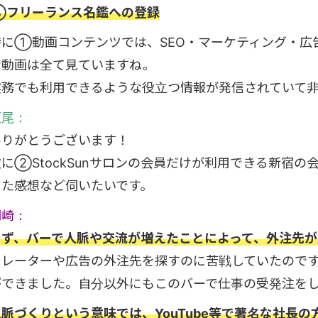
④フリーランス名鑑への登録
特に①動画コンテンツでは、SEO・マーケティング・広
な動画は全て見ていますね。
実務でも利用できるような役立つ情報が発信されていて
垣尾：
ありがとうございます！
に②StockSunサロンの会員だけが利用できる新宿の会員制
した感想など伺いたいです。
岡崎：
まず、バーで人脈や交流が増えたことによって、外注先
レーターや広告の外注先を探すのに苦戦していたのですが、S
ができました。自分以外にもこのバーで仕事の受発注を
人脈づくりという意味では、YouTube等で著名な社長