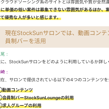
のクラウドソーシング系のサイトとは雰囲気や質が全然
めに単価の低い案件は募集できない雰囲気があるほか、
べて優秀な人が多いと感じます。
現在StockSunサロンでは、動画コ
員制バーを活用
垣尾：
次に、StockSunサロンをどのように利用しているか詳
岡崎：
現在、サロンで提供されている以下の4つのコンテンツを
①動画コンテンツ
会員制バーStockSunLoungeの利用
③求人グループの利用