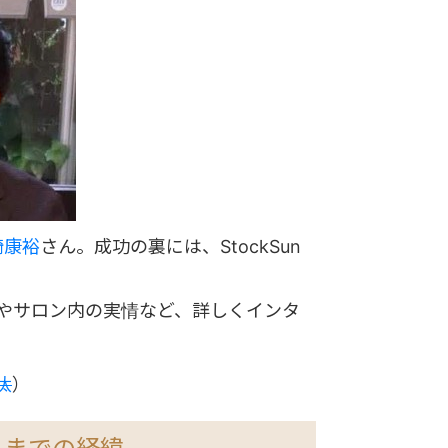
崎康裕
さん。成功の裏には、StockSun
のかやサロン内の実情など、詳しくインタ
汰
）