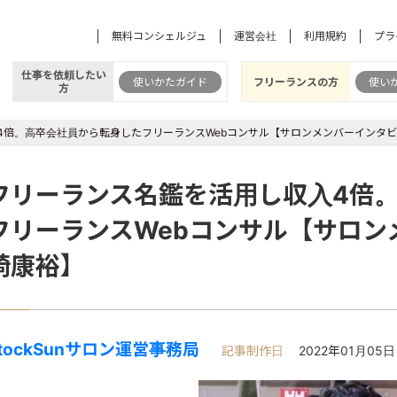
無料コンシェルジュ
運営会社
利用規約
プラ
仕事を依頼したい
使いかたガイド
フリーランスの方
使い
方
4倍。高卒会社員から転身したフリーランスWebコンサル【サロンメンバーインタビ
フリーランス名鑑を活用し収入4倍
フリーランスWebコンサル【サロン
崎康裕】
tockSunサロン運営事務局
記事制作日
2022年01月05日