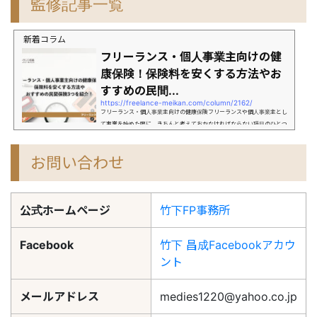
監修記事一覧
新着コラム
フリーランス・個人事業主向けの健
康保険！保険料を安くする方法やお
すすめの民間...
https://freelance-meikan.com/column/2162/
フリーランス・個人事業主向けの健康保険フリーランスや個人事業主とし
て事業を始めた際に、きちんと考えておかなければならない項目のひとつ
が健康保険です。一般的に会社員は会社で用意されていた健康保険に自動
で加入していますが、フリーランスとして独立した場合には自分で健康保
お問い合わせ
険を選び、加入する必要があります。ちなみに、日本では国民は何らかの
公的医療保険に加入することが義務付けられていて、保険を選ばないとい
う選択肢はありません。そしてフリーランスの方は基本的に「国民健康保
険」に加入することとなっています。...
公式ホームページ
竹下FP事務所
Facebook
竹下 昌成Facebookアカウ
ント
メールアドレス
medies1220@yahoo.co.jp