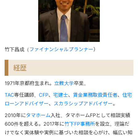
竹下昌成（
ファイナンシャルプランナー
）
経歴
1971年京都府生まれ。
立教大学
卒業。
TAC
専任講師、
CFP
、
宅建士
、
賃金業務取扱責任者
、
住宅
ローンアドバイザー
、
スカラシップアドバイザー
。
2010年に
タマホーム
入社、タマホームFPとして相談実績
600件を超える。2017年に
竹下FP事務所
を設立。理論だ
けでなく実体験や実例に基づいた相談を心がけ、幅広い知