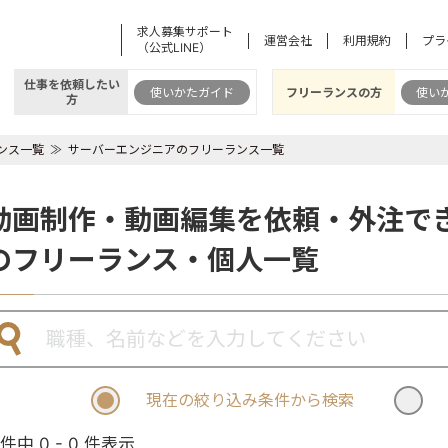
求人募集サポート
運営会社
利用規約
プラ
（公式LINE）
仕事を依頼したい
使いかたガイド
フリーランスの方
使い
方
ンス一覧
サーバーエンジニアのフリーランス一覧
動画制作・動画編集を依頼・外注で
のフリーランス・個人一覧
現在の絞り込み条件から検索
 件中 0 - 0 件表示