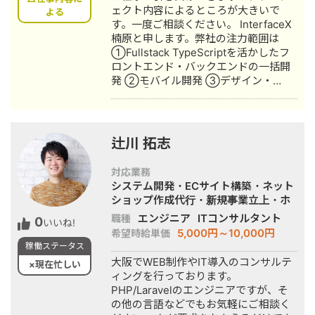
ェクト内容によるところが大きいで
よる
す。一度ご相談ください。 InterfaceX
楠原と申します。弊社の注力範囲は
①Fullstack TypeScriptを活かしたフ
ロントエンド・バックエンドの一括開
発 ②モバイル開発 ③デザイン・
UIUX ④ブロックチェーンWeb3系プ
ロダクト となっております。 案件実績
・国土交通省事前申請システムPoC(正
式採用） ・大手ブランドWeb制作、地
辻川 拓志
方自治体Web制作 ・ECサイト出品支援
ツール開発(東証グロース上場準備) ・
対応業務
格安SIMモバイルアプリケーション開
システム開発・ECサイト構築・ネット
発(Nasdaq上場準備) ・Shopifyを利用
ショップ作成代行・新規事業立上・ホ
したECサイトの開発 ・案件マッチング
ームページ制作・作成
エンジニア
ITコンサルタント
職種
0
アプリ開発 ・StockSunホームページ
いいね!
5,000円～10,000円
希望時給単価
運用保守 ・マルチテナントECサイト・
稼働ステータス
SaaSの開発 ・Astarブロックチェーン
大阪でWEB制作やIT導入のコンサルテ
上のゲームの開発 ・ライブ配信アプリ
×現在忙しい
ィングを行っております。
＋ブロックチェーンの開発 単価感は1
PHP/Laravelのエンジニアですが、そ
万-3万/時間を想定とかいていますが、
の他の言語などでもお気軽にご相談く
受託の案件平均が1000-2000万程度で