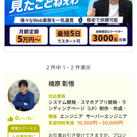
2 件中 1 - 2 件表示
楠原 彰悟
対応業務
システム開発・スマホアプリ開発・ラ
ンディングページ（LP）制作・作成・
ECサイト構築・ネットショップ作成代
エンジニア
サーバーエンジニア
職種
0
いいね!
行・新規事業立上・ホームページ制
10,000円～30,000円
希望時給単価
作・作成・AI活用
稼働ステータス
お仕事お引き受けできますが、プロジ
△仕事内容に