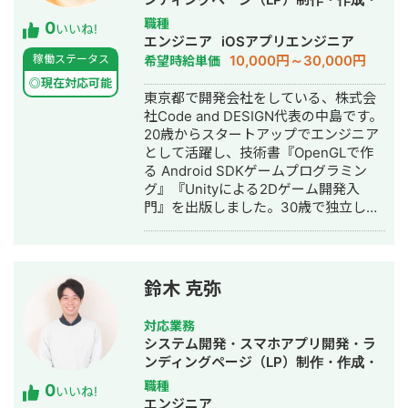
AI活用
職種
0
いいね!
エンジニア
iOSアプリエンジニア
10,000円～30,000円
稼働ステータス
希望時給単価
◎現在対応可能
東京都で開発会社をしている、株式会
社Code and DESIGN代表の中島です。
20歳からスタートアップでエンジニア
として活躍し、技術書『OpenGLで作
る Android SDKゲームプログラミン
グ』『Unityによる2Dゲーム開発入
門』を出版しました。30歳で独立して
からは、VRスタートアップや大手ゲー
ム会社、人気スマホゲームの初期開発
などを、メインプログラマ・リードエ
ンジニアとして任されてきました。 た
鈴木 克弥
とえば『アイドルマスター シャイニー
カラーズ』では配信機能の立ち上げに
対応業務
初期から参画し、リアルタイム配信ラ
システム開発・スマホアプリ開発・ラ
イブラリの設計から撮影スタジオ向け
ンディングページ（LP）制作・作成・
の機能まで担当。メタバース制作サー
ホームページ制作・作成
職種
0
ビス「STYLY」ではCTOと二人でリリ
いいね!
エンジニア
ースまで作り上げ、VTuberによるVR