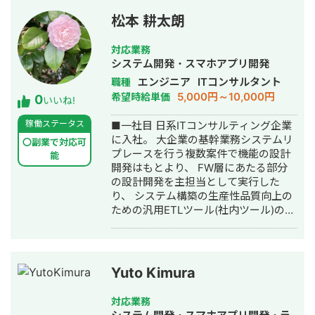
松本 耕太朗
対応業務
システム開発・スマホアプリ開発
エンジニア
ITコンサルタント
職種
5,000円～10,000円
希望時給単価
0
いいね!
稼働ステータス
■一社目 日系ITコンサルティング企業
に入社。 大企業の基幹業務システムリ
〇副業で対応可
プレースを行う複数案件で機能の設計
能
開発はもとより、 FW層にあたる部分
の設計開発を主担当として実行した
り、 システム構築の生産性品質向上の
ための汎用ETLツール(社内ツール)の機
能を大幅に拡充させることでPJ全体に
大きく貢献する成果を出した。 ETLツ
ールの一環として、ExcelVBAを利用し
てExcelで作成された設計書の自動最新
Yuto Kimura
化機能も実装。 初期は社内ツールのチ
ームに所属しPJとの要件定義含めた全
対応業務
行程を経験。 CI環境構築や、SQLチュ