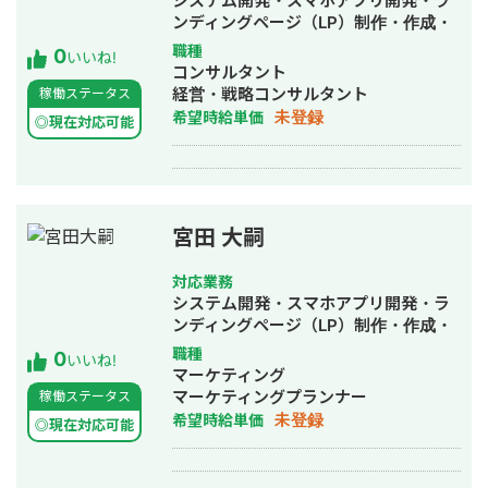
システム開発・スマホアプリ開発・ラ
ーニングによる性能改善も実施。 入社
ンディングページ（LP）制作・作成・
当初より、複数の言語・FW・DBなど
SEO対策・SNS運用代行・ホームペー
職種
0
を経験し、都度新しい技術要素をキャ
いいね!
ジ制作・作成・バナー制作・デザイ
コンサルタント
ッチアップする働き方をしていた。 サ
ン・ロゴデザイン・作成・イラスト制
経営・戦略コンサルタント
稼働ステータス
ーバサイド(FW) :
作・リスティング広告運用代行・オウ
未登録
希望時給単価
Java(SpringFramework,SpringBoot)
◎現在対応可能
ンドメディア制作・構築・運用代行
フロントエンドFW : Vue.js(Vuetify)
DB : PostgreSQL, SQLite, Datastax
Cassandra, DynamoDB, Elasticsearch
CI : Jenkins データモデリング スクリ
プト : ExcelVBA 在籍中に競技プログラ
宮田 大嗣
ミングを始め、AtCoderで水色～青色
に到達。 ■独立後 フリーランスのフル
対応業務
スタックエンジニアとして複数案件を
システム開発・スマホアプリ開発・ラ
並行して技術要素検討や処理方針策定
ンディングページ（LP）制作・作成・
といったアドバイザリ的業務から要件
SEO対策・SNS運用代行・記事作成代
職種
0
定義設計開発以降まで幅広く遂行。 簡
いいね!
行・ライティング・ホームページ制
マーケティング
易的なインフラアーキ設計も行った。
作・作成・バナー制作・デザイン・ロ
マーケティングプランナー
稼働ステータス
前職でも培った都度キャッチアップし
ゴデザイン・作成・リスティング広告
未登録
希望時給単価
業務に利用できるレベルで身に着ける
◎現在対応可能
運用代行・オウンドメディア制作・構
動きをしてスキルを広げている。 ・シ
築・運用代行・AI活用
ステム機能群リプレース 方針書や設計