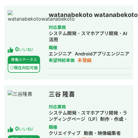
書がほぼ作成されていない状況下で、
受注・出荷系機能の中心を担うテーブ
ルが要件に対応しきれていないを打開
watanabekoto watanabekoto
すべく 全機能のテーブルへのアクセス
パターンを可視化し、抜け漏れを極力
対応業務
なくせる設計情報を一望できる資料を
システム開発・スマホアプリ開発・AI
作成。 その上で新テーブル設計と新機
活用
能設計を行いリプレースを実施。 業務
職種
0
いいね!
の中で新たに様々な技術要素を身に着
エンジニア
Androidアプリエンジニア
けた。 言語(FW) : Node.js(Express),
未登録
稼働ステータス
希望時給単価
Python(Django), PHP(fuelPHP) フロ
◎現在対応可能
ントエンドFW : Vue.js(UIKit /
BootstrapVue) DB : MySQL CI :
GitHub Actions, CircleCI, GitLab
CI/CD Cloud : AWS, GCP その他個人
レベルで種々のツールやシステムを構
三谷 隆喜
築。
対応業務
システム開発・スマホアプリ開発・ラ
ンディングページ（LP）制作・作成・
新規事業立上・SNS運用代行・ホーム
職種
0
いいね!
ページ制作・作成・バナー制作・デザ
クリエイティブ
動画・映像編集者
イン・オウンドメディア制作・構築・