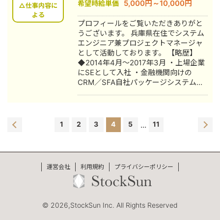
5,000円～10,000円
希望時給単価
能で、Web とモバイルを横断した開発
△仕事内容に
が行えます。 特に、オンプレミス1台サ
よる
プロフィールをご覧いただきありがと
ーバ上で稼働する受発注システムにお
うございます。 兵庫県在住でシステム
いては、NestJS / PostgreSQL / Nginx
エンジニア兼プロジェクトマネージャ
/ Docker Compose / GitHub Actions /
として活動しております。 【略歴】
AWSを用いた API・DB・リバースプロ
◆2014年4月～2017年3月 ・上場企業
キシ・継続デプロイ基盤の設計、構
にSEとして入社 ・金融機関向けの
築、運用改善を担当し、障害対応やド
CRM／SFA自社パッケージシステムの
キュメント整備を通じて、属人化しに
開発部署に配属 ・設計／プログラム製
くい運用体制づくりを進めてきまし
造／テストを中心に担当しSEの基本ス
た。 また、フロントエンドとバックエ
キルを習得 ◆2017年4月～2018年3月
ンド、インフラの境界領域をつなぎな
・同事業内のSalesforce版の新製品開
がら開発を進めることを得意としてお
1
2
3
4
5
...
11
発部署へ異動 ・後にメガバンク2行へ
り、要件や制約に応じて必要な技術を
導入される製品を開発 ◆2018年4月～
キャッチアップし、実装から運用まで
2024年6月 ・自社パッケージの新規導
現実的に成立する形へ落とし込むこと
入／既存改修PRJでプロジェクトリー
ができます。多様なライブラリや技術
運営会社
利用規約
プライバシーポリシー
ダー兼プロジェクトマネージャを担当
スタックをプロジェクト特性に応じて
◆2024年7月～現在 ・フリーランスと
使い分けてきた経験があり、未経験の
して活動 【実績】 ・マネジメントした
技術領域でも短期間でキャッチアップ
PRJは50件以上 ・担当したPRJのうち
して実務に活かせることを強みとして
© 2026,StockSun Inc. All Rights Reserved
約90％が計画利益率からの乖離10％以
います。 開発以外では、新卒採用にお
内 ・PRJの納期遅延は0件 ・全国の金