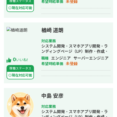
未登録
稼働ステータス
希望時給単価
運用代行・動画制作・動画編集
◎現在対応可能
楢崎 道朗
対応業務
システム開発・スマホアプリ開発・ラ
ンディングページ（LP）制作・作成・
AI活用
エンジニア
サーバーエンジニア
職種
0
いいね!
未登録
希望時給単価
稼働ステータス
◎現在対応可能
中島 安彦
対応業務
システム開発・スマホアプリ開発・ラ
ンディングページ（LP）制作・作成・