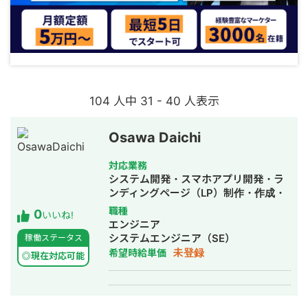
104 人中 31 - 40 人表示
Osawa Daichi
対応業務
システム開発・スマホアプリ開発・ラ
ンディングページ（LP）制作・作成・
ECサイト構築・ネットショップ作成代
職種
0
いいね!
行・SEO対策・ホームページ制作・作
エンジニア
成
システムエンジニア（SE）
稼働ステータス
未登録
希望時給単価
◎現在対応可能