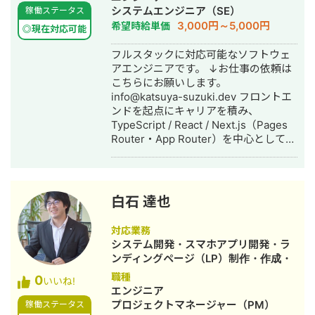
システムエンジニア（SE）
稼働ステータス
音楽ライブでは独自の通信ライブラリ
3,000円～5,000円
希望時給単価
で大規模配信を実現しました。本要約
◎現在対応可能
アプリ「flier」のモバイル開発（AI検
フルスタックに対応可能なソフトウェ
索機能など）も手がけています。 現在
アエンジニアです。 ↓お仕事の依頼は
はAIやゲーム、VTuber、配信システム
こちらにお願いします。
といった領域でメインプログラマとし
info@katsuya-suzuki.dev フロントエ
て参画しつつ、自社でもアプリやSaaS
ンドを起点にキャリアを積み、
を企画・提供しています。提案から開
TypeScript / React / Next.js（Pages
発・テスト・リリース、運用まで一貫
Router・App Router）を中心として、
して担当できるのが強みです。
デザイナーとの連携によるUI実装、API
https://code-and-design.jp/ 【取引
連携、複雑な状態管理、テスト実装、
先】 株式会社バンダイナムコスタジオ
リプレイス、SEO対応などを実務で経
／グリーホールディングス株式会社／
験してきました。 また、フロントエン
株式会社FIXER／株式会社STYLY／株
白石 達也
ドに加えて、バックエンド・インフ
式会社フライヤー／株式会社
ラ・SRE領域まで担当範囲を広げてお
CyberV（現在なし）／株式会社VR
対応業務
り、TypeScript を軸に API 開発、DB
Agent（現在なし） 他 【取引銀行】
システム開発・スマホアプリ開発・ラ
設計、Docker を用いた開発・本番実行
みずほ銀行／西武信用金庫
ンディングページ（LP）制作・作成・
環境の整備、CI/CD 構築、監視・バッ
ホームページ制作・作成
職種
0
クアップ・運用改善まで一貫して対応
いいね!
エンジニア
しています。さらに、React Native を
プロジェクトマネージャー（PM）
稼働ステータス
用いたモバイルアプリ開発にも対応可