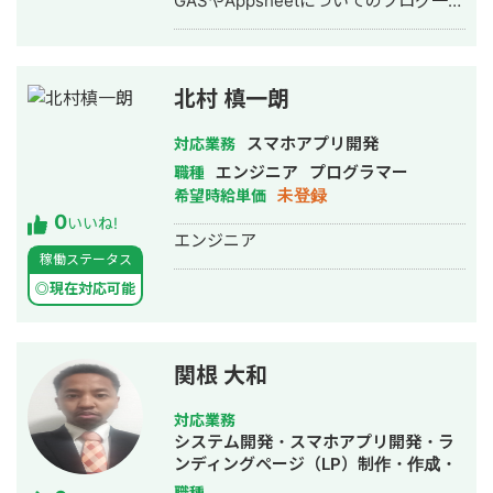
GASやAppsheetについてのブログ一覧
https://freelance-
meikan.com/freelance/554/blog/231
【開発のイメージが湧かない方へ】
Googleのサービスを使ったら、どんな
北村 槙一朗
感じに開発できるのかイメージが湧か
ないという方も大歓迎！ フワッとした
スマホアプリ開発
対応業務
イメージでも良いので「こんなことを
エンジニア
プログラマー
職種
したい」という内容を伝えて頂けれ
未登録
希望時給単価
ば、その内容を実現するための方法を
0
具体的に提案させて頂きます。 一度ビ
いいね!
エンジニア
デオ会議でお話してみませんか？もち
稼働ステータス
ろん無料です。 【Google Apps
Script、Appsheetで開発するメリッ
◎現在対応可能
ト】 ★月々にかかる費用がタダ！
Googleアカウントさえあれば利用可能
なので月々にかかる費用が0円です。
関根 大和
GASによる開発は、長期的にみて非常
にお得です。 ★開発コストが低い
Google WorkSpaceを元に開発するの
対応業務
で、作業量が少なく済み、その分コス
システム開発・スマホアプリ開発・ラ
トを抑えることができます。 ★他の
ンディングページ（LP）制作・作成・
Googleサービスとの連携ができるので
ECサイト構築・ネットショップ作成代
職種