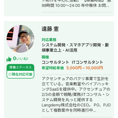
ト制作を中心に活動。 【稼働時間】 週
ば幸いです。
98時間 10:00～24:00 年中無休 お問い
合わせから12時間以内に返信いたしま
す。 素早く丁寧な対応を心掛けており
ます。
遠藤 憲
対応業務
システム開発・スマホアプリ開発・新
規事業立上・AI活用
職種
0
いいね!
コンサルタント
ITコンサルタント
5,000円～10,000円
稼働ステータス
希望時給単価
◎現在対応可能
アクセンチュアのパクリ事業で生計を
立てている。音楽教室やバイブハッキ
ングSaaSを提供中。アクセンチュアの
2/3の金額で戦略/業務/ITコンサル・シ
ステム開発を丸っと提供する
Langdemy株式会社のCEO。 PO、PJO
として複数案件を同時進行中
https://corp.langdemy.com