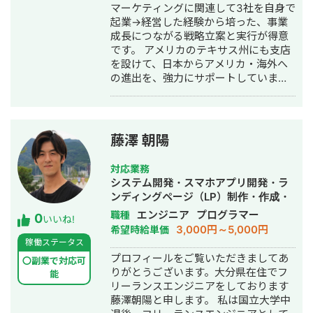
広告運用代行・オウンドメディア制
マーケティングに関連して3社を自身で
作・構築・運用代行
起業→経営した経験から培った、事業
成長につながる戦略立案と実行が得意
です。 アメリカのテキサス州にも支店
を設けて、日本からアメリカ・海外へ
の進出を、強力にサポートしていま
す。 株式会社マスドライバー：
https://massdriver.net/
藤澤 朝陽
対応業務
システム開発・スマホアプリ開発・ラ
ンディングページ（LP）制作・作成・
ホームページ制作・作成・AI活用
エンジニア
プログラマー
職種
0
いいね!
3,000円～5,000円
希望時給単価
稼働ステータス
プロフィールをご覧いただきましてあ
〇副業で対応可
りがとうございます。大分県在住でフ
能
リーランスエンジニアをしております
藤澤朝陽と申します。 私は国立大学中