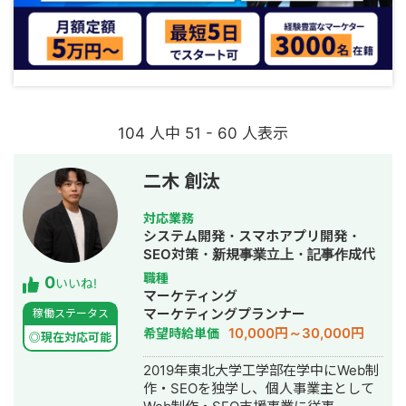
104 人中 51 - 60 人表示
二木 創汰
対応業務
システム開発・スマホアプリ開発・
SEO対策・新規事業立上・記事作成代
行・ライティング・ホームページ制
職種
0
いいね!
作・作成・リスティング広告運用代
マーケティング
行・オウンドメディア制作・構築・運
マーケティングプランナー
稼働ステータス
用代行・AI活用
10,000円～30,000円
希望時給単価
◎現在対応可能
2019年東北大学工学部在学中にWeb制
作・SEOを独学し、個人事業主として