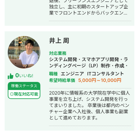
退後、フリーランスエンジニアとして
独立し、主に初期のスタートアップ企
業でフロントエンドからバックエン
ド・インフラ構築まで一貫して行って
まいりました。 スタートアップでの経
験を生かして、新規事業の技術支援も
行うことができます。 【保有スキル】
井上 周
- バックエンド - Python - Django -
FastAPI - Supabase - Laravel - フロン
対応業務
トエンド - Javascript/Typescript -
システム開発・スマホアプリ開発・ラ
React/Next.js - インフラ - AWS(EC2,
ンディングページ（LP）制作・作成・
RDS, Lambda, Cognito, CloudWatch,
ECサイト構築・ネットショップ作成代
エンジニア
ITコンサルタント
職種
0
ECR, AppRunner, Amplify....) - さくら
いいね!
行・ホームページ制作・作成
5,000円～10,000円
希望時給単価
のクラウド
稼働ステータス
2020年に情報系の大学院在学中に個人
◎現在対応可能
事業を立ち上げ、システム開発を行っ
てまいりました。 卒業後は都内のベン
チャー企業へ入社後、個人事業も副業
として進めております。