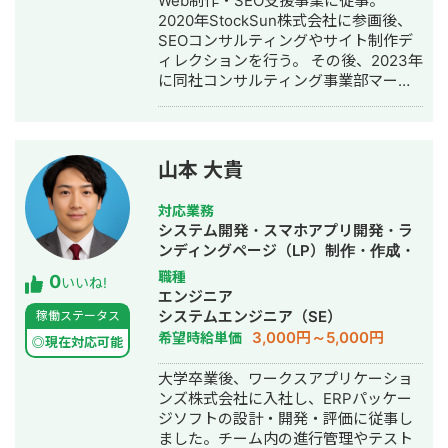
Web制作・SEO支援事業に従事。
2020年StockSun株式会社に参画後、
SEOコンサルティングやサイト制作デ
ィレクションを行う。 その後、2023年
に同社コンサルティング事業部マーケ
ティング責任者に就任。2024年には同
社執行役員に就任。コンサルティング
事業部では、インバウンドマーケティ
ングを中心に現在月600件ほどのリー
山本 大貴
ドを獲得。 2024年にアイデックス株
式会社を創業し、製造業や放送局のAI
対応業務
導入・業務効率化支援を中心に、AIを
システム開発・スマホアプリ開発・ラ
活用したシステム開発事業を手掛け
ンディングページ（LP）制作・作成・
る。
新規事業立上・ホームページ制作・作
職種
0
いいね!
成・AI活用
エンジニア
システムエンジニア（SE）
稼働ステータス
3,000円～5,000円
希望時給単価
◎現在対応可能
大学卒業後、ワークスアプリケーショ
ンズ株式会社に入社し、ERPパッケー
ジソフトの設計・開発・評価に従事し
ました。チーム内の進行管理やテスト