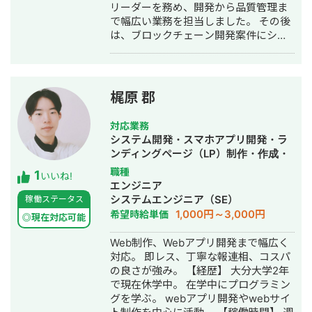
リーダーを務め、開発から品質管理ま
で幅広い業務を担当しました。 その後
は、ブロックチェーン開発案件にシス
テムエンジニアとして参画し、Tech
Leadとしてブロックチェーン事業適用
の検討や開発を推進しました。また、
プロジェクトマネージャーやコンサル
梶原 郡
タントとして現場の業務改善支援にも
携わり、主にAI領域の開発案件を経験
対応業務
しました。 2024年からは米国企業
システム開発・スマホアプリ開発・ラ
Common Thread Collectiveに参画
ンディングページ（LP）制作・作成・
し、バックエンドエンジニア兼マネー
ECサイト構築・ネットショップ作成代
職種
1
ジャーとして、EC・広告データ基盤の
いいね!
行・SEO対策・事務代行・ホームペー
エンジニア
開発や運用を担当。TypeScriptやAWS
ジ制作・作成
システムエンジニア（SE）
稼働ステータス
を用いたシステム最適化やデータSLA
1,000円～3,000円
希望時給単価
管理に従事しました。 さらに、カナ
◎現在対応可能
ダ・バンクーバーの国際専門カレッジ
Web制作、Webアプリ開発まで幅広く
で、Data Science Diplomaを取得し、
対応。 即レス、丁寧な報連相、コスパ
AIを中心とした幅広い技術領域で実務
の良さが強み。 【経歴】 大分大学2年
と学術の両面から知見を深めていま
で現在休学中。 在学中にプログラミン
す。これまでの経験を活かし、AIを用
グを学ぶ。 webアプリ開発やwebサイ
いたビジネス課題の解決に貢献できれ