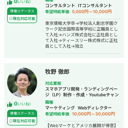
0
いいね!
自由度が高い Google WorkSpace間の
行・キャスティング・ホームページ制
コンサルタント
ITコンサルタント
連携ができるので、用途に合わせて自
作・作成・AI活用
5,000円～10,000円
稼働ステータス
希望時給単価
由度高くシステムを作ることができま
◎現在対応可能
す。 GAS、Appsheetの経験が豊富な
東京情報大学卒→学校法人創志学園ク
私に開発をお任せ頂ければ、御社の業
ラーク記念国際高等学校に正職員とし
務の効率化に貢献することが可能で
て入社→ハンズ株式会社に正社員とし
す。是非宜しくお願い致します。 【無
て入社→ティースリー株式株式に正社
料ヒアリング】 ★無料ヒアリング予約
員として入社→独立
フォーム★
https://forms.gle/f7DVaUkwYAMdyMxf7
牧野 徹郎
対応業務
スマホアプリ開発・ランディングペー
ジ（LP）制作・作成・Youtubeチャン
ネル運営代行・立ち上げ・ECサイト構
職種
0
いいね!
築・ネットショップ作成代行・SEO対
マーケティング
Webディレクター
策・新規事業立上・SNS運用代行・記
10,000円～30,000円
稼働ステータス
希望時給単価
事作成代行・ライティング・翻訳・ホ
◎現在対応可能
ームページ制作・作成・リスティング
【Webマーケとアメリカ展開が得意】