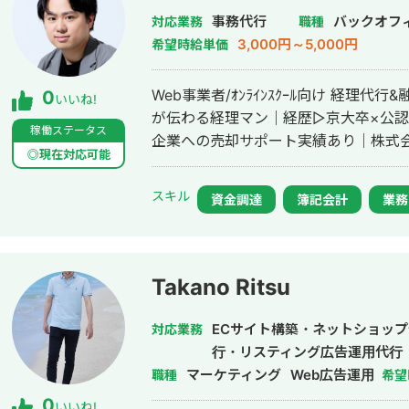
事務代行
バックオフ
対応業務
職種
3,000円～5,000円
希望時給単価
Web事業者/ｵﾝﾗｲﾝｽｸｰﾙ向け 経理
0
いいね!
が伝わる経理マン｜経歴▷京大卒×公認会
稼働ステータス
企業への売却サポート実績あり｜株式
◎現在対応可能
スキル
資金調達
簿記会計
業務
Takano Ritsu
ECサイト構築・ネットショップ
対応業務
行・リスティング広告運用代行
マーケティング
Web広告運用
職種
希望
0
いいね!