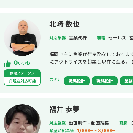
北崎 数也
営業代行
セールス
対応業務
職種
福岡で主に営業代行業務をしております
にアクトライズを起業し現在に至る。 
0
いいね!
稼働ステータス
スキル
戦略設計
戦略設計
業務
◎現在対応可能
福井 歩夢
動画制作・動画編集
対応業務
職種
1,000円～3,000円
希望時給単価