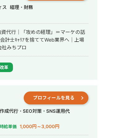
ィス
経理・財務
代行&融資代行｜「攻めの経理」＝マーケの話
計士ｷｬﾘｱを捨ててWeb業界へ｜上場
会社みちプロ
改革
プロフィールを見る
作成代行・SEO対策・SNS運用代
1,000円～3,000円
時給単価