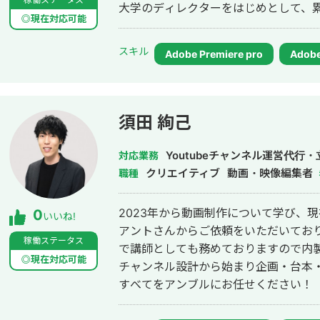
大学のディレクターをはじめとして、累
◎現在対応可能
スキル
Adobe Premiere pro
Adobe
須田 絢己
Youtubeチャンネル運営代
対応業務
クリエイティブ
動画・映像編集者
職種
2023年から動画制作について学び、現
0
いいね!
アントさんからご依頼をいただいてお
稼働ステータス
で講師としても務めておりますので内
◎現在対応可能
チャンネル設計から始まり企画・台本
すべてをアンブルにお任せください！
スを提供いたします。