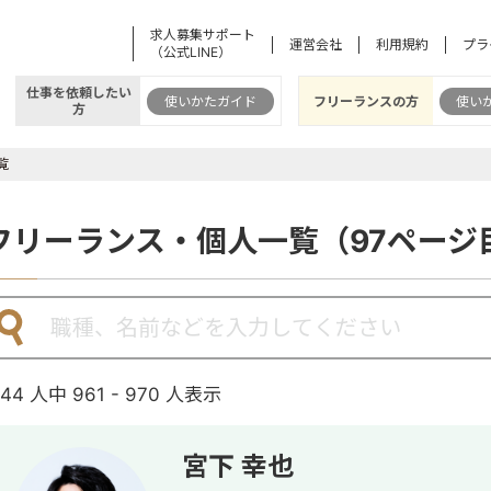
求人募集サポート
運営会社
利用規約
プラ
（公式LINE）
仕事を依頼したい
使いかたガイド
フリーランスの方
使い
方
覧
フリーランス・個人一覧（97ページ
144 人中 961 - 970 人表示
宮下 幸也