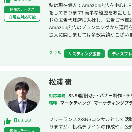
私は現在個人でAmazon広告を中心に
稼働ステータス
をしております! 簡単な経歴をお話ししますと明治大学卒業後、東証スタンダー
◎現在対応可能
ドの広告代理店に入社し、広告ご予算2,
Amazon広告のプランニングから運用を行なって
拡大に関しましては多数実績がござい
スキル
リスティング広告
ディスプ
松浦 嶺
SNS運用代行・バナー制作・デ
対応業務
マーケティング
マーケティングプ
職種
フリーランスのSNSコンサルとして活
0
いいね!
りますが、投稿デザインの作成や、公
稼働ステータス