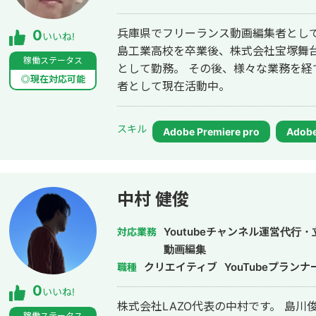
兵庫県でフリーランス動画編集者として
0
いいね!
島工業高校を卒業後、株式会社宝塚舞台で
稼働ステータス
として勤務。 その後、様々な業務を経
◎現在対応可能
者として現在活動中。
スキル
Adobe Premiere pro
Adobe
中村 健俊
Youtubeチャンネル運営代行
対応業務
動画編集
クリエイティブ
YouTubeプランナ
職種
0
いいね!
株式会社LAZO代表の中村です。 島
稼働ステータス