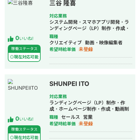
三谷 隆喜
対応業務
システム開発・スマホアプリ開発・ラ
ンディングページ（LP）制作・作成・
新規事業立上・SNS運用代行・ホーム
職種
0
いいね!
ページ制作・作成・バナー制作・デザ
クリエイティブ
動画・映像編集者
イン・オウンドメディア制作・構築・
未登録
稼働ステータス
希望時給単価
運用代行・動画制作・動画編集
◎現在対応可能
SHUNPEI ITO
対応業務
ランディングページ（LP）制作・作
成・ホームページ制作・作成・動画制
作・動画編集・営業代行
セールス
営業
職種
0
いいね!
未登録
希望時給単価
稼働ステータス
◎現在対応可能