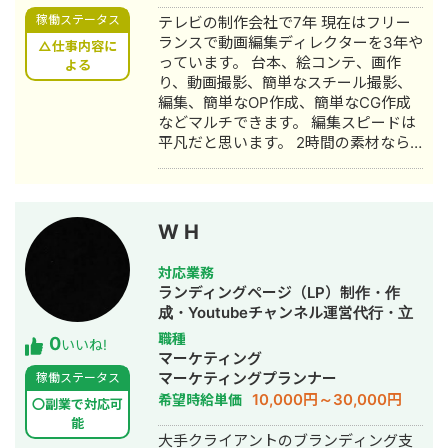
稼働ステータス
テレビの制作会社で7年 現在はフリー
ランスで動画編集ディレクターを3年や
△仕事内容に
っています。 台本、絵コンテ、画作
よる
り、動画撮影、簡単なスチール撮影、
編集、簡単なOP作成、簡単なCG作成
などマルチできます。 編集スピードは
平凡だと思います。 2時間の素材なら5
日前後でオフラインデータまで作れま
す。 YouTubeマーケティングをロジッ
クで考えるのは、すごく苦手で、勉強
中です。
W H
対応業務
ランディングページ（LP）制作・作
成・Youtubeチャンネル運営代行・立
ち上げ・ECサイト構築・ネットショッ
職種
0
いいね!
プ作成代行・SEO対策・SNS運用代
マーケティング
行・キャスティング・ホームページ制
マーケティングプランナー
稼働ステータス
作・作成・バナー制作・デザイン・ロ
10,000円～30,000円
希望時給単価
〇副業で対応可
ゴデザイン・作成・イラスト制作・リ
能
スティング広告運用代行・オウンドメ
大手クライアントのブランディング支