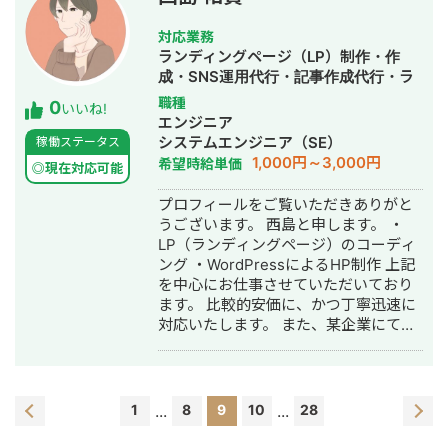
クシー広告やプロモーション映像も検
討したい」 そんな言語化できていない
対応業務
段階の「些細な悩み」を、プロの視点
ランディングページ（LP）制作・作
で紐解くのが私の得意領域です。映像
成・SNS運用代行・記事作成代行・ラ
制作・分析・運用まで一気通貫で対応
イティング・事務代行・ホームページ
職種
0
できるからこそ、どんな角度のご相談
いいね!
制作・作成・動画制作・動画編集
エンジニア
にも「その場」で回答いたします。 🎥
システムエンジニア（SE）
稼働ステータス
映像歴8年。理論と実績に裏打ちされた
1,000円～3,000円
希望時給単価
プロの視点 高校時代から映像制作を開
◎現在対応可能
始し、芸術系大学にて映像の歴史から
プロフィールをご覧いただきありがと
高度な応用技術まで4年間徹底的に学び
うございます。 西島と申します。 ・
ました。単に「動画を作る」だけでは
LP（ランディングページ）のコーディ
なく、「なぜその映像が必要なの
ング ・WordPressによるHP制作 上記
か？」という本質を追求し続けていま
を中心にお仕事させていただいており
す。 大学在学中からプロとしてキャリ
ます。 比較的安価に、かつ丁寧迅速に
アをスタートし、現在は【企画・撮
対応いたします。 また、某企業にて
影・編集・分析】までをワンストップ
100名規模のチームマネジメント経験も
で統括。累計5,000本以上の制作に携わ
ありますので、 マネジメント支援、組
った知見を活かし、貴社の専属ディレ
織構築支援に関してもお気軽にご相談
クターとして伴走します。 📈【実績
ください。
１】運用リプレイスによる劇的な数値
1
...
8
9
10
...
28
改善 他社から弊社へ運用を引き継いだ
（リプレイス）結果、1年間で主要指標