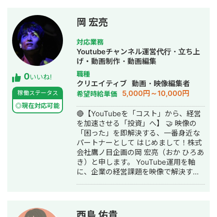
岡 宏亮
対応業務
Youtubeチャンネル運営代行・立ち上
げ・動画制作・動画編集
職種
0
いいね!
クリエイティブ
動画・映像編集者
5,000円～10,000円
稼働ステータス
希望時給単価
◎現在対応可能
🔴【YouTubeを「コスト」から、経営
を加速させる「投資」へ】 🤝 映像の
「困った」を即解決する、一番身近な
パートナーとして はじめまして！株式
会社鷹ノ目企画の岡 宏亮（おか ひろあ
き）と申します。 YouTube運用を軸
に、企業の経営課題を映像で解決する
戦略的パートナーとして活動していま
す。 「YouTubeを始めたいが、何から
手をつければいい？」 「今の制作会社
の動画、もっと良くならない？」 「タ
西島 佑貴