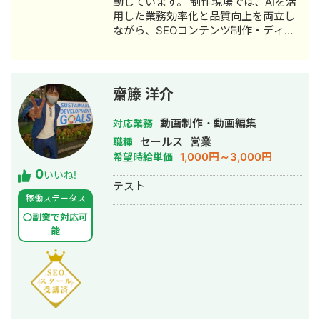
動しています。 制作現場では、AIを活
用した業務効率化と品質向上を両立し
ながら、SEOコンテンツ制作・ディレ
クションを中心に支援しています。 ま
た、AI記事が“それっぽいだけ”で終わ
らないよう、「読まれる文章」へ整え
る編集力を磨いています。 ▷ 実績（一
齋籐 洋介
部抜粋） ・AI活用により、SEO記事の
制作時間を1/3に短縮 ・WordPress入
動画制作・動画編集
対応業務
稿作業80%削減 ・2社様のSEO記事作
セールス
営業
職種
成プロンプトを設計 ・運営ブログ：初
1,000円～3,000円
希望時給単価
月CVR2.17%、現在も2%以上を維持中
0
・記事累計1,000本以上執筆 ・
いいね!
テスト
TikTok280万再生のクリエイターとチ
稼働ステータス
ーム制作
〇副業で対応可
能