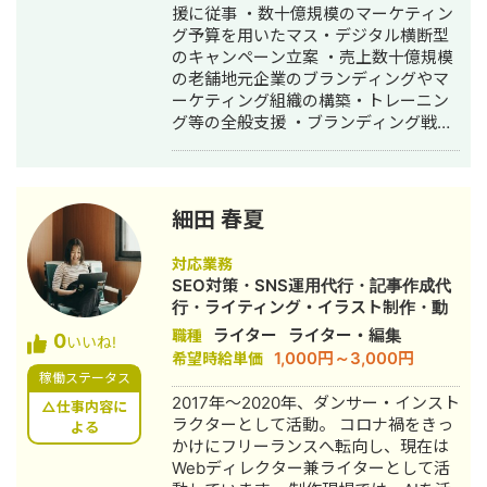
ディア制作・構築・運用代行・動画制
援に従事 ・数十億規模のマーケティン
作・動画編集
グ予算を用いたマス・デジタル横断型
のキャンペーン立案 ・売上数十億規模
の老舗地元企業のブランディングやマ
ーケティング組織の構築・トレーニン
グ等の全般支援 ・ブランディング戦
略、パーパスブランド支援、クリエイ
ティブディレクション業務 その他WEB
マーケティング関連業務 ・SEO支援会
社にてSEOコンサルティング ・月間
細田 春夏
1000万PVのWEBメディアの運営 ・
Instagram個人実績30万フォロワー ・
対応業務
Tiktok個人実績10万フォロワー ・リス
SEO対策・SNS運用代行・記事作成代
ティング広告/ディスプレイ広告の運用
行・ライティング・イラスト制作・動
歴5年 過去経歴 ・外資マーケティング
画制作・動画編集・AI活用
ライター
ライター・編集
職種
0
会社にてブランドマーケティングを担
いいね!
1,000円～3,000円
希望時給単価
当（年間予算数十億円のプロジェクト
稼働ステータス
責任者） ・価格最適化やダイナミック
2017年〜2020年、ダンサー・インスト
プライシングのモデル構築 ・ブランド
△仕事内容に
ラクターとして活動。 コロナ禍をきっ
設計やKPI設計の消費者調査設計
よる
かけにフリーランスへ転向し、現在は
Webディレクター兼ライターとして活