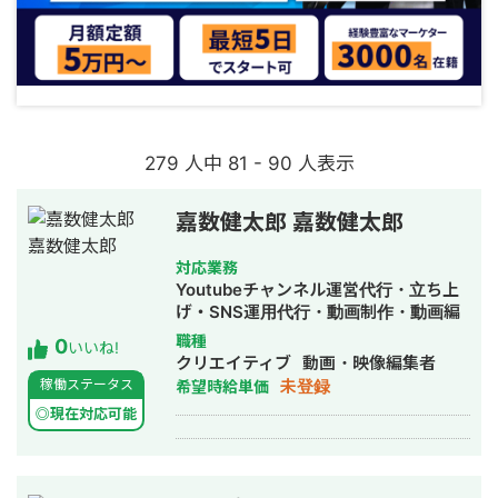
279 人中 81 - 90 人表示
嘉数健太郎 嘉数健太郎
対応業務
Youtubeチャンネル運営代行・立ち上
げ・SNS運用代行・動画制作・動画編
集
職種
0
いいね!
クリエイティブ
動画・映像編集者
未登録
稼働ステータス
希望時給単価
◎現在対応可能