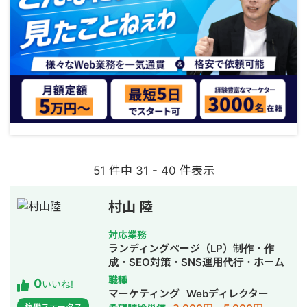
51 件中 31 - 40 件表示
村山 陸
対応業務
ランディングページ（LP）制作・作
成・SEO対策・SNS運用代行・ホーム
ページ制作・作成・バナー制作・デザ
職種
0
いいね!
イン・リスティング広告運用代行・動
マーケティング
Webディレクター
画制作・動画編集
稼働ステータス