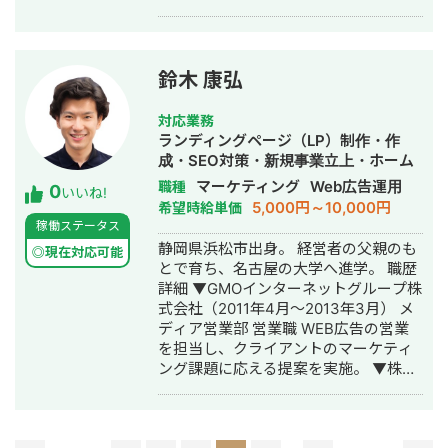
を強化していきたい方 ・現状の集客施
策がうまくいっていない方 【特徴】
①集客戦略立案〜実行までの一括で対
応 集客戦略企画、施策実行、分析・改
鈴木 康弘
善、までトータルでサポートさせてい
ただきます。一括対応することで、成
対応業務
果創出を実現することはもちろん、企
ランディングページ（LP）制作・作
業様側の発注コスト、コミュニケーシ
成・SEO対策・新規事業立上・ホーム
ョンコストの低減にも繋がります。 ②
ページ制作・作成・バナー制作・デザ
マーケティング
Web広告運用
職種
0
マーケティングDX支援にも対応（デー
いいね!
イン・リスティング広告運用代行・オ
5,000円～10,000円
希望時給単価
タ取得・分析の体制整備） 集客で成果
ウンドメディア制作・構築・運用代
稼働ステータス
を上げるためには、施策の効果分析を
行・営業代行
静岡県浜松市出身。 経営者の父親のも
通して、日々改善を繰り返していく必
◎現在対応可能
とで育ち、名古屋の大学へ進学。 職歴
要があります。 一方で、「データの取
詳細 ▼GMOインターネットグループ株
得」「分析体制」などが整っておら
式会社（2011年4月〜2013年3月） メ
ず、集客施策を実施しても「成果の良
ディア営業部 営業職 WEB広告の営業
し悪しが判断できない」というケース
を担当し、クライアントのマーケティ
は非常に多いのが実態です。 CRMの設
ング課題に応える提案を実施。 ▼株式
計や構築のサポートも含めて、トータ
会社エクスコア（2013年4月〜2024年
ルで支援させていただくことで、確実
3月） 共同創業者 & 取締役 広告運用部
な成果に繋げていきます。 ③BtoB領
門の立ち上げ： Google広告・Yahoo!
域/住宅・不動産領域に強み BtoB領