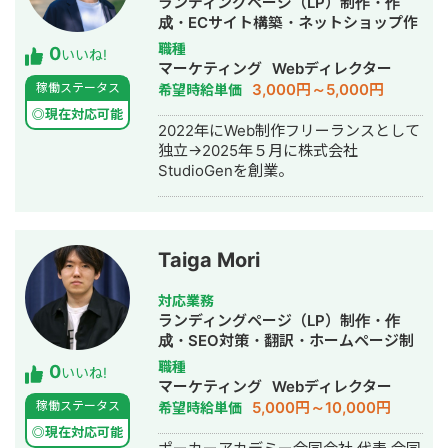
ランディングページ（LP）制作・作
へ転職→独立 ■対応できる業務 ・イン
成・ECサイト構築・ネットショップ作
ターネット広告（Google広告、
成代行・ホームページ制作・作成・バ
職種
0
Facebook広告、Instagram広告、
いいね!
ナー制作・デザイン・ロゴデザイン・
マーケティング
Webディレクター
Yahoo!広告、TikTok広告、Twitter広告
作成
3,000円～5,000円
稼働ステータス
希望時給単価
等）に関連する、設定や運用、GTM、
GAを用いた計測タグの設置など ・SEO
◎現在対応可能
2022年にWeb制作フリーランスとして
対策/記事制作代行 ・webサイト制作
独立→2025年５月に株式会社
■得意領域 ・オンラインスクール ・求
StudioGenを創業。
人サイト（toC） ・求人広告の代理販
売（toB）
Taiga Mori
対応業務
ランディングページ（LP）制作・作
成・SEO対策・翻訳・ホームページ制
作・作成・バナー制作・デザイン・オ
職種
0
いいね!
ウンドメディア制作・構築・運用代行
マーケティング
Webディレクター
5,000円～10,000円
稼働ステータス
希望時給単価
◎現在対応可能