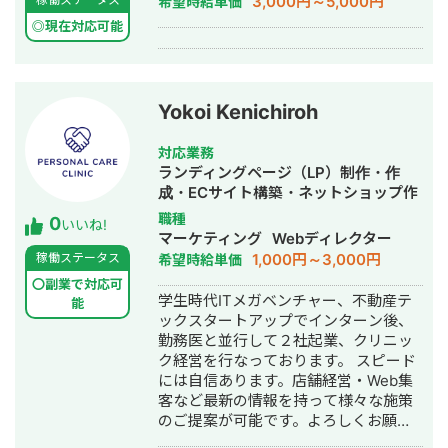
3,000円～5,000円
希望時給単価
◎現在対応可能
Yokoi Kenichiroh
対応業務
ランディングページ（LP）制作・作
成・ECサイト構築・ネットショップ作
成代行・新規事業立上・バナー制作・
職種
0
いいね!
デザイン・ロゴデザイン・作成・イラ
マーケティング
Webディレクター
スト制作・リスティング広告運用代
1,000円～3,000円
稼働ステータス
希望時給単価
行・営業代行
〇副業で対応可
学生時代ITメガベンチャー、不動産テ
能
ックスタートアップでインターン後、
勤務医と並行して２社起業、クリニッ
ク経営を行なっております。 スピード
には自信あります。店舗経営・Web集
客など最新の情報を持って様々な施策
のご提案が可能です。よろしくお願い
します。