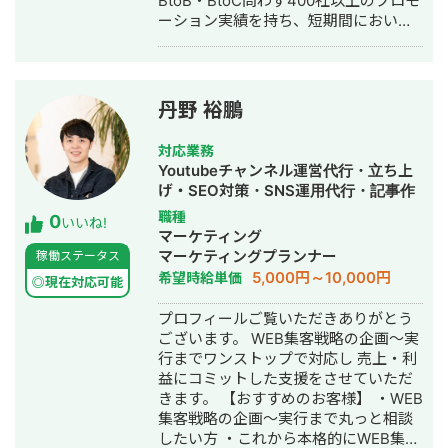
BtoB・BtoC問わず400社以上のプロモ
ーション実績を持ち、短期間において
成果改善を実現してきました。 広告運
用だけでなく、LP制作・WEB制作・分
析・改善提案まで一貫した支援体制を
強みとし、PDCAを高速で回しつつク
丹野 裕鵬
ライアントの売上最大化をサポートし
ています。 店様・制作会社様との協業
対応業務
実績も豊富で、長期的なパートナーシ
Youtubeチャンネル運営代行・立ち上
ップを重視したマーケティング支援を
げ・SEO対策・SNS運用代行・記事作
行っております。
成代行・ライティング・ホームページ
職種
0
いいね!
制作・作成・バナー制作・デザイン・
マーケティング
リスティング広告運用代行・オウンド
マーケティングプランナー
稼働ステータス
メディア制作・構築・運用代行・動画
5,000円～10,000円
希望時給単価
◎現在対応可能
制作・動画編集
プロフィールご覧いただきありがとう
ございます。 WEB集客戦略の企画〜実
行までワンストップで対応し 売上・利
益にコミットした支援をさせていただ
きます。 【おすすめのお客様】 ・WEB
集客戦略の企画〜実行まで丸っと相談
したい方 ・これから本格的にWEB集客