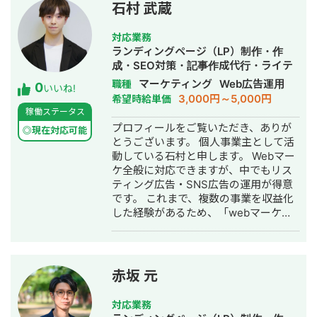
ルハックを得意としており多くの店舗
石村 武蔵
でモール内ランキング1位を獲得。
対応業務
ランディングページ（LP）制作・作
成・SEO対策・記事作成代行・ライテ
ィング・ホームページ制作・作成・バ
マーケティング
Web広告運用
職種
0
いいね!
ナー制作・デザイン・ロゴデザイン・
3,000円～5,000円
希望時給単価
作成・リスティング広告運用代行・オ
稼働ステータス
ウンドメディア制作・構築・運用代行
プロフィールをご覧いただき、ありが
◎現在対応可能
とうございます。 個人事業主として活
動している石村と申します。 Webマー
ケ全般に対応できますが、中でもリス
ティング広告・SNS広告の運用が得意
です。 これまで、複数の事業を収益化
した経験があるため、「webマーケテ
ィング、特に広告運用で売上UPに貢献
すること」ができます。 また、過去の
クライアント様の中には、一定予算が
確保されていないフェーズにおける
赤坂 元
web集客のご依頼もあったため、低予
算での収益化も可能です。 ■略歴 web
対応業務
広告代理店にて勤務→web広告代理店