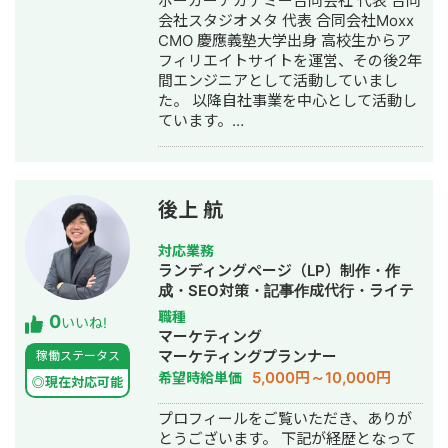
ポーカーアカデミー合同会社 代表 合同
会社スタジオメタ 代表 合同会社Moxx
CMO 慶應義塾大学出身 高校生からア
フィリエイトサイトを運営、その後2年
間エンジニアとして活動していまし
た。 以降自社事業を中心として活動し
ています。
URL:https://pokeracademy.jp
URL:https://studiometa.tech
URL:https://tattoo.co.jp
後上 航
対応業務
ランディングページ（LP）制作・作
成・SEO対策・記事作成代行・ライテ
ィング・ホームページ制作・作成・バ
職種
0
いいね!
ナー制作・デザイン・リスティング広
マーケティング
告運用代行・オウンドメディア制作・
マーケティングプランナー
稼働ステータス
構築・運用代行
5,000円～10,000円
希望時給単価
◎現在対応可能
プロフィールをご覧いただき、ありが
とうございます。 下記が経歴となって