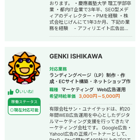
おります。 ・慶應義塾大学 理工学部卒
業 ・都内IT企業で3年半、SEO型メデ
ィアのディレクター・PMを経験 ・株
式会社じげんにて1年3か月、下記の業
務を経験 - アフィリエイト広告出稿
- オウンドメディア運用 - LP制
作・LPO - アドアフィリエイト運用
・中小企業にて1年間、市場調査・DX
推進を経験 - 市場調査・業界選定・
GENKI ISHIKAWA
営業リスト作成（toB営業） -
Google Spreadsheetを用いた業務効
対応業務
率化 ・4年ほど自身の法人でWebマー
ランディングページ（LP）制作・作
ケティングに関する下記業務を経験
成・ECサイト構築・ネットショップ作
- Web広告（Meta、Googleリスティ
成代行・SEO対策・SNS運用代行・キ
マーケティング
Web広告運用
職種
0
ング）運用 - LP制作・LPO - コン
いいね!
ャスティング・ホームページ制作・作
3,000円～5,000円
希望時給単価
テンツSEOのディレクター・PM業務
成・バナー制作・デザイン・ロゴデザ
稼働ステータス
- マーケティング施策の統括・PM業
イン・作成・イラスト制作・リスティ
有限会社サン・ユナイテッドは、約20
務 "事実"と"数字"を精緻に把握し、堅
◎現在対応可能
ング広告運用代行・オウンドメディア
年間WEB広告運用を中心としたデジタ
く利益が上がるWeb施策をご提案いた
制作・構築・運用代行
ルマーケティング支援を行ってきたマ
します。 ご相談の際は下記のLINEまで
ーケティング会社です。 Google広告・
ご連絡ください。
Yahoo!広告の正規パートナーとして、
http://works.do/53RFbvO