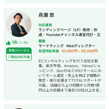
舟瀬 悠
対応業務
ランディングページ（LP）制作・作
成・Youtubeチャンネル運営代行・立
ち上げ・ECサイト構築・ネットショッ
職種
18
いいね!
プ作成代行・SEO対策・SNS運用代
マーケティング
Webディレクター
行・ホームページ制作・作成・バナー
10,000円～30,000円
稼働ステータス
希望時給単価
制作・デザイン・ロゴデザイン・作
◎現在対応可能
成・リスティング広告運用代行・オウ
ECコンサルティングを行う会社を創
ンドメディア制作・構築・運用代行・
業。楽天市場、Amazon、Yahoo!ショ
動画制作・動画編集
ッピング、Qoo10などのECモールにお
いてモール選定・売上を伸ばす戦略の
策定・実行支援までTOTALサポートが
可能。 店舗立ち上げ初期から月商1億
円以上の店舗まで過去100社以上を支援
し、幅広いジャンルでグロース経験あ
り。 また、モール内施策だけでなく外
部施策（SNSや SEO）も踏まえたモー