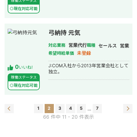
稼働ステータス
◎現在対応可能
弓納持 元気
営業代行
対応業務
職種
セールス
営業
未登録
希望時給単価
J:COM入社から2013年営業会社として
0
いいね!
独立。
稼働ステータス
◎現在対応可能
1
2
3
4
5
...
7
66 件中 11 - 20 件表示