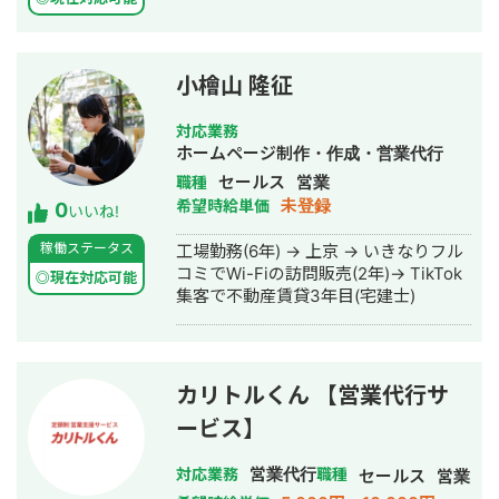
小檜山 隆征
対応業務
ホームページ制作・作成・営業代行
セールス
営業
職種
未登録
希望時給単価
0
いいね!
稼働ステータス
工場勤務(6年) → 上京 → いきなりフル
コミでWi-Fiの訪問販売(2年)→ TikTok
◎現在対応可能
集客で不動産賃貸3年目(宅建士)
カリトルくん 【営業代行サ
ービス】
営業代行
対応業務
職種
セールス
営業