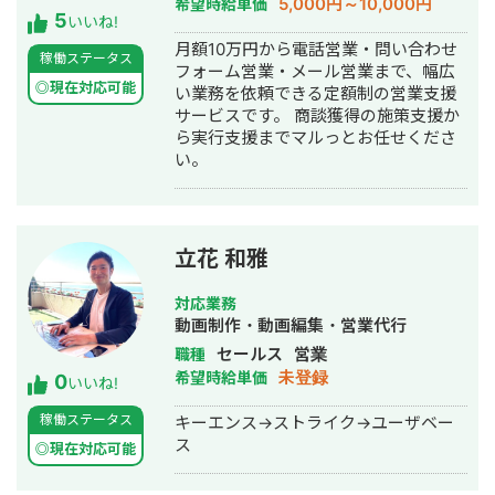
5,000円～10,000円
希望時給単価
5
いいね!
月額10万円から電話営業・問い合わせ
稼働ステータス
フォーム営業・メール営業まで、幅広
◎現在対応可能
い業務を依頼できる定額制の営業支援
サービスです。 商談獲得の施策支援か
ら実行支援までマルっとお任せくださ
い。
立花 和雅
対応業務
動画制作・動画編集・営業代行
セールス
営業
職種
未登録
希望時給単価
0
いいね!
稼働ステータス
キーエンス→ストライク→ユーザベー
ス
◎現在対応可能