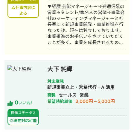
▼経歴 芸能マネージャー→光通信系の
△仕事内容に
営業→タレント/著名人の営業→事業会
よる
社のマーケティングマネージャーと社
長室にて新規事業開発・事業推進を行
なった後、現在は独立しております。
事業推進のお手伝いをさせていただく
ことが多く、事業を成長させるための
手段として、営業・マーケティングを
用いて解決する売上拡大に関してのジ
ェネラリストです。 現在は主に責任者
代行や事業部毎の代行を請けておりま
大下 純輝
す。 ▼現在対応中の案件 1.人材系企業
のCMO/COO代行 2.SaaS系企業のCXO
対応業務
代行/営業事業部代行 3.スタートアップ
新規事業立上・営業代行・AI活用
企業の新規事業開発責任者代行 ▼対応
セールス
営業
職種
出来るお悩みとアプローチ例について
3,000円～5,000円
希望時給単価
0
1.現場のプレイヤーを最適化するための
いいね!
マネージャーが不足している →マネジ
稼働ステータス
メントを代行いたします 2.社内の営業
メンバー、マーケメンバーが上手くワ
◎現在対応可能
ークしない →実際に現場に入りなが
ら、マネージメントと育成を実施して