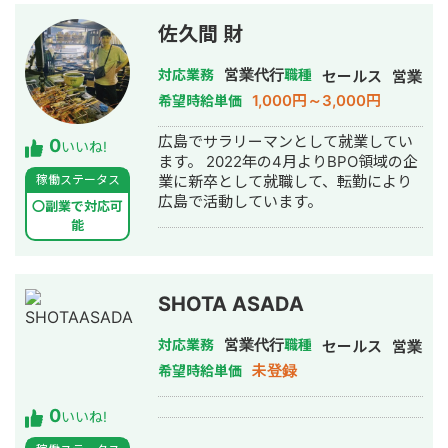
いきます 3.売上が頭打ちになっている
佐久間 財
が、今後の戦略を定められていない →
上流工程の設計を実施いたします 4.現
場メンバーが不足している →チーム毎
営業代行
対応業務
職種
セールス
営業
派遣し、品質担保から行います
1,000円～3,000円
希望時給単価
広島でサラリーマンとして就業してい
0
いいね!
ます。 2022年の4月よりBPO領域の企
稼働ステータス
業に新卒として就職して、転勤により
広島で活動しています。
〇副業で対応可
能
SHOTA ASADA
営業代行
対応業務
職種
セールス
営業
未登録
希望時給単価
0
いいね!