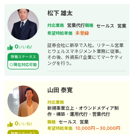
松下 雄太
営業代行
対応業務
職種
セールス
営業
未登録
希望時給単価
証券会社に新卒で入社。リテール営業
0
いいね!
とウェルスマネジメント業務に従事。
稼働ステータス
その後、外資系IT企業にてマーケティ
ングを行う。
◎現在対応可能
山田 泰寛
対応業務
新規事業立上・オウンドメディア制
作・構築・運用代行・営業代行
セールス
営業
職種
0
いいね!
10,000円～30,000円
希望時給単価
稼働ステータス