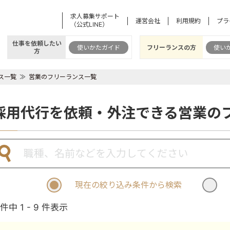
求人募集サポート
運営会社
利用規約
プラ
（公式LINE）
仕事を依頼したい
使いかたガイド
フリーランスの方
使い
方
ス一覧
営業のフリーランス一覧
採用代行を依頼・外注できる営業の
現在の絞り込み条件から検索
 件中 1 - 9 件表示