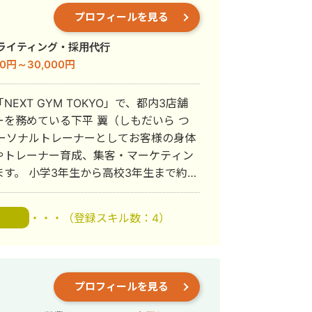
プロフィールを見る
ライティング・採用代行
00円～30,000円
XT GYM TOKYO」で、都内3店舗
を務めている下平 翼（しもだいら つ
やトレーナー育成、集客・マーケティン
まで約10
後はスポーツ専門学校へ進学。健康やフ
りパーソナルトレーナーとして活動をスタ
・・・
（登録スキル数：4）
構築
在は「一人ひとりの強みを活かしたサポ
イフスタイルに合わせた無理のない身体
プロフィールを見る
ろん、