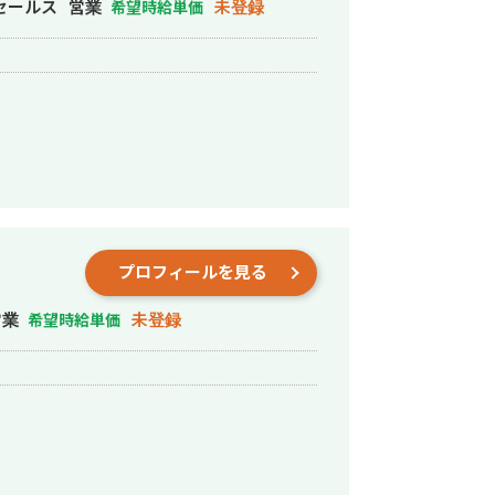
ティングについても情報交換できたら嬉
セールス
営業
未登録
希望時給単価
。
プロフィールを見る
営業
未登録
希望時給単価