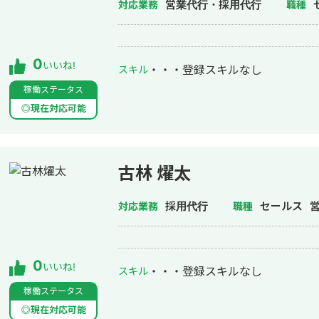
店舗運営、組織づくり、集客・マーケ
営業代行・採用代行
対応業務
職種
しいです。よろしくお願いいたします
0
いいね!
・・・
登録スキルなし
スキル
稼働ステータス
◎現在対応可能
古林 燿太
採用代行
セールス
対応業務
職種
0
いいね!
・・・
登録スキルなし
スキル
稼働ステータス
◎現在対応可能