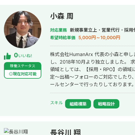
小森 周
新規事業立上・営業代行・採用
対応業務
5,000円～10,000円
希望時給単価
株式会社HumanArx 代表の小森と
0
いいね!
し、2018年10月より独立しました。 
稼働ステータス
領域としては、【採用・RPO】の領域になります。 具体的
◎現在対応可能
定〜出稿〜フォローのご対応でしたり、
ールセンターで行ったりしております。 このサロンでは、案件獲得・経営
スキル
組織構築
戦略設計
長谷川 翔