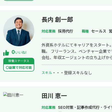
長内 創一郎
採用代行
セールス
対応業務
職種
外資系ホテルにてキャリアをスタート
職。 フリーランス、ベンチャー企業でマ
0
いいね!
会社、年収エージェントの立ち上げか
稼働ステータス
〇副業で対応可能
・・・
登録スキルなし
スキル
田川 恵一
SEO対策・記事作成代行・ライ
対応業務