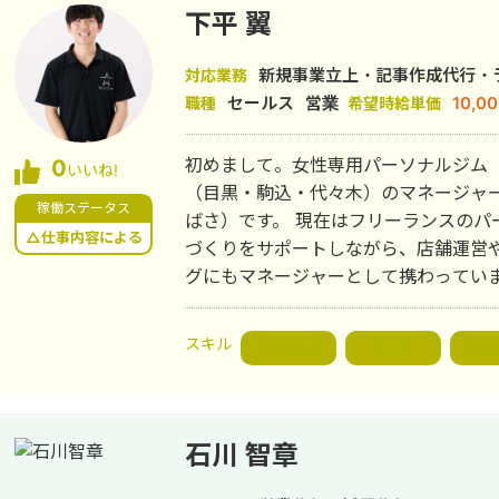
下平 翼
新規事業立上・記事作成代行・
対応業務
セールス
営業
10,0
職種
希望時給単価
初めまして。女性専用パーソナルジム「NE
0
いいね!
（目黒・駒込・代々木）のマネージャー
稼働ステータス
ばさ）です。 現在はフリーランスのパーソナルトレーナーとしてお客様の身体
△仕事内容による
づくりをサポートしながら、店舗運営
グにもマネージャーとして携わっています。 小学3年生から高校3年生
年間、体操競技に打ち込み、高校卒業
ィットネスについて学び、2017年よ
スキル
戦略設計
SEO
組織
ートしました。 その後、大手パーソナルジムで店長を務め、多くのお客様のダ
イエットや身体づくりをサポート。現
ート」を大切にし、お客様の目標やラ
づくりをご提案しています。 また、パーソナルジム事業に加え、ファスティン
石川 智章
グ事業の立ち上げにも力を入れています。 健康・ダイエットの話はもち