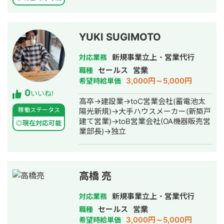
YUKI SUGIMOTO
新規事業立上・営業代行
対応業務
セールス
営業
職種
3,000円～5,000円
希望時給単価
0
いいね!
高卒→建設業→toC営業会社(蓄電池太
稼働ステータス
陽光新規)→大手ハウスメーカー(新築戸
建て営業)→toB営業会社(OA機器販売営
◎現在対応可能
業部長)→独立
高橋 亮
新規事業立上・営業代行
対応業務
セールス
営業
職種
3,000円～5,000円
希望時給単価