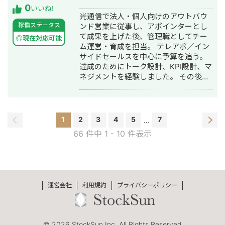
0
いいね!
光通信で法人・個人向けのアウトバウ
稼働ステータス
ンド営業に従事し、アポインターとし
て成果を上げた後、管理職としてチー
◎現在対応可能
ム運営・育成を担当。 テレアポ／イン
サイドセールスを中心に予算を追う。
達成のためにトーク設計、KPI設計、マ
ネジメントを経験しました。 その後、
営業部長として、法人営業、個人営
業、インサイドセールス、コールセン
ター管理を担当。 営業組織の立ち上
げ・拡大（数十名〜100名規模）、スク
1
2
3
4
5
...
7
リプト整備、教育体制構築、数値管理
66 件中 1 - 10 件表示
の仕組み化を推進し、月販100件規模か
ら月販1,000件超までの改善に携わりま
した。 現在はフリーランスとして、営
業組織の立ち上げ・運用改善、テレア
ポ支援を中心に伴走型で支援していま
運営会社
利用規約
プライバシーポリシー
す。 toB／toCともに対応可能で、アポ
率1.0％→5.0％の改善実績に加え、約6
カ月で利益を-2,000万円から300万円
まで改善した実績があります。 属人化
© 2026,StockSun Inc. All Rights Reserved