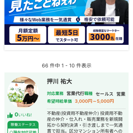
66 件中 1 - 10 件表示
押川 祐大
営業代行
対応業務
職種
セールス
営業
3,000円～5,000円
希望時給単価
不動産(投資用不動産仲介) 投資用不動
0
いいね!
産の仲介・仕入れ・販売業務を新規開
稼働ステータス
拓から契約決済・引き渡しまで一気通
貫で担当。区分マンション所有者への
◎現在対応可能