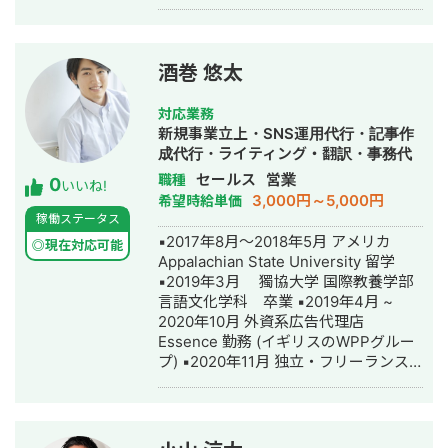
プロモスト 営業部長にて入社 2019年
7月 取締役CMO営業本部長 就任 取締
役CMO営業本部本部長として、SEM事
業、特にSEO、MEO領域において、セ
酒巻 悠太
ールス・カスタマーサクセス・プロダ
クト全体を統括。 検索プラットフォー
対応業務
ムソリューションを軸にした集客支援
新規事業立上・SNS運用代行・記事作
領域を主に担当。 MEO対策では累計
成代行・ライティング・翻訳・事務代
4,500店舗以上の対策を監修。 2021年1
行・動画制作・動画編集・営業代行
セールス
営業
職種
0
月 株式会社プロモスト 辞任 2021年
いいね!
3,000円～5,000円
希望時給単価
1月 株式会社MainC（メインク） 設
稼働ステータス
立
▪️2017年8月〜2018年5月 アメリカ
◎現在対応可能
Appalachian State University 留学
▪️2019年3月 獨協大学 国際教養学部
言語文化学科 卒業 ▪️2019年4月 ~
2020年10月 外資系広告代理店
Essence 勤務 (イギリスのWPPグルー
プ) ▪️2020年11月 独立・フリーランス
として活動開始 ▪️独立初期は主に下記
を担当 - 新規事業ディレクター - SEO
ディレクター - 広告運用 - 英語での広
告品質チェック ▪️2021年5月〜2023年