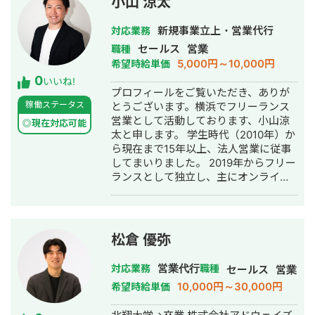
小山 涼太
8月 - 個別指導塾を買収→経営→売却 -
ジムまとめサイトの営業〜サイト制作
新規事業立上・営業代行
対応業務
- SES営業 ▪️2023年9月〜現在 新規事
セールス
営業
職種
業(宅配買取事業)立ち上げの案件に事業
5,000円～10,000円
希望時給単価
責任者として参画し、現在運営中
0
いいね!
プロフィールをご覧いただき、ありが
稼働ステータス
とうございます。横浜でフリーランス
営業として活動しております、小山涼
◎現在対応可能
太と申します。 学生時代（2010年）か
ら現在まで15年以上、法人営業に従事
してまいりました。 2019年からフリー
ランスとして独立し、主にオンライン
商談の代行、新規事業開発、採用支援
を行っております。 これまでスタート
アップから上場企業まで、新規事業や
新規商材/サービスの立ち上げに関わっ
松倉 優弥
てきており、リード獲得からクロージ
ングまで、売れる仕組みの構築には自
営業代行
対応業務
職種
セールス
営業
信があります。 また営業以外にも事業
10,000円～30,000円
希望時給単価
を成長させる組織構築や採用支援ま
で、ビジネス開発分野は幅広く対応可