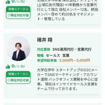
北翔大学→卒業 株式会社アドウェイズ
0
能です。 まずはささいなご相談でも問
いいね!
(上場広告代理店)→1年勤務から営業代
題ございませんので、お気軽にお問い
稼働ステータス
行として独立 自社メンバー12名、統括
合わせいただけますと幸いです。ご連
メンバー含めて約20名をマネジメン
絡お待ちしております。
◎現在対応可能
ト・管理している
碓井 翔
SNS運用代行・営業代行
対応業務
セールス
営業
職種
3,000円～5,000円
希望時給単価
0
いいね!
大学在学中 スタートアップのD2Cメー
稼働ステータス
カーでSNSマーケティング・アカウン
ト運用 バックオフィス業務を中心に従
◎現在対応可能
事。 現在はインサイドセールス支援を
チームで行っております。