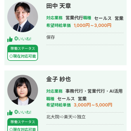
田中 天章
営業代行
対応業務
職種
セールス
営業
1,000円～3,000円
希望時給単価
保存
0
いいね!
稼働ステータス
◎現在対応可能
金子 紗也
事務代行・営業代行・AI活用
対応業務
セールス
営業
職種
3,000円～5,000円
希望時給単価
0
いいね!
北大院⇨楽天⇨独立
稼働ステータス
◎現在対応可能